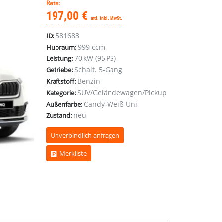
Rate:
197,00 €
mtl. inkl. MwSt.
581683
ID:
999 ccm
Hubraum:
70 kW (95 PS)
Leistung:
Schalt. 5-Gang
Getriebe:
Benzin
Kraftstoff:
SUV/Geländewagen/Pickup
Kategorie:
Candy-Weiß Uni
Außenfarbe:
neu
Zustand:
Unverbindlich anfragen
Merkliste