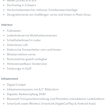
Reifen 205/60 R16 92V
Dachreling in Schwarz
Heckscheibenwischer inklusive Scheibenwaschanlage
Designelemente am Stoßfänger vorne und hinten in Platin-Grau
Interieur
Fußmatten
Lederlenkrad mit Multifunktionstasten
Schalthebelknauf in Leder
Dekorleiste Loft
Elektrische Fensterheber vorn und hinten
Mittelarmlehne vorne
Rücksitzlehne geteilt umlegbar
Höheneinstellbare Vordersitze
Sitzbezüge in Stoff
Infotainment
Digital Cockpit
Infotainmentsystem mit 8,2" Bildschirm
Digitaler Radioempfang DAB+
Bluetooth Freisprecheinrichtung und Phonebox mitinduktiver Ladefunktion
SmartLink sowie Wireless SmartLink (AppleCarPlay & Android Auto)