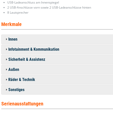
USB-Ladeanschluss am Innenspiegel
2 USB-Anschlüsse vorn sowie 2 USB-Ladeanschlüsse hinten
8 Lautsprecher
Merkmale
Innen
Infotainment & Kommunikation
Sicherheit & Assistenz
Außen
Räder & Technik
Sonstiges
Serienausstattungen