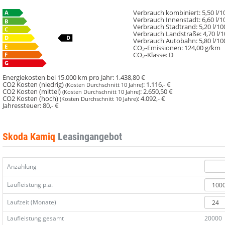
Verbrauch kombiniert:
5,50 l/
Verbrauch Innenstadt:
6,60 l/
Verbrauch Stadtrand:
5,20 l/1
Verbrauch Landstraße:
4,70 l/
Verbrauch Autobahn:
5,80 l/1
CO
-Emissionen:
124,00 g/km
2
CO
-Klasse:
D
2
Energiekosten bei 15.000 km pro Jahr:
1.438,80 €
CO2 Kosten (niedrig)
:
1.116,- €
(Kosten Durchschnitt 10 Jahre)
CO2 Kosten (mittel)
:
2.650,50 €
(Kosten Durchschnitt 10 Jahre)
CO2 Kosten (hoch)
:
4.092,- €
(Kosten Durchschnitt 10 Jahre)
Jahressteuer:
80,- €
Skoda Kamiq
Leasingangebot
Anzahlung
Laufleistung p.a.
Laufzeit (Monate)
Laufleistung gesamt
20000