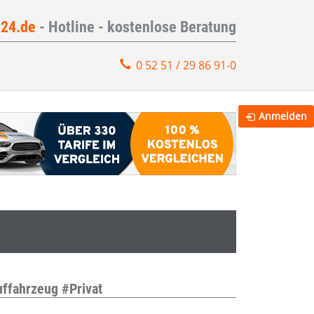
e24.de
- Hotline - kostenlose Beratung
0 52 51 / 29 86 91-0
Anmelden
ffahrzeug #Privat