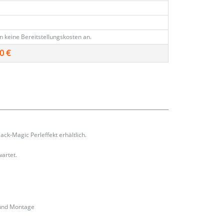
en keine Bereitstellungskosten an.
0 €
ack-Magic Perleffekt erhältlich.
wartet.
 und Montage