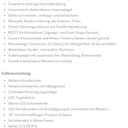
Erweiterte Innengeräuschdämpfung
Automatisch abblendbarer Innenspiegel
Elektrisch einstell-, anklapp- und beheizbare
Manuelle Kindersicherung der hinteren Türen
Dritter Fahrzeugschlüssel mit Funkfernbedienung
KESSY (schlüsselloses Zugangs- und Start-Stopp-System)
Sunset (Heckscheibe und hintere Seitenscheiben dunkel getönt)
Klimaanlage Climatronic (2-Zonen) mit Allergenfilter & Geruchsfilter
Beheizbare Vorder- und äußere Rücksitze
Außenspiegel mit automatischer Abblendung (Fahrerseite)
Drahtlos beheizbare Windschutzscheibe
Außenausstattung
Nebelschlussleuchte
Nebelscheinwerfer mit Abbiegelicht
Scheinwerferreinigungsanlage
LED-Tagfahrlicht
Matrix-LED-Scheinwerfer
LED-Heckleuchten mit Kristallglasoptik und animierten Blinkern
18" Leichtmetallfelgen Procyon Schwarz
Aeroblenden in Mattschwarz
Reifen 215/50 R18