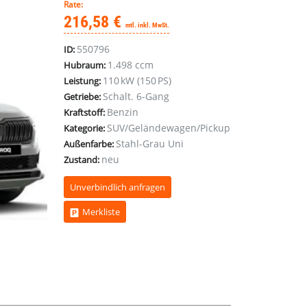
Rate:
216,58 €
mtl. inkl. MwSt.
550796
ID:
1.498 ccm
Hubraum:
110 kW (150 PS)
Leistung:
Schalt. 6-Gang
Getriebe:
Benzin
Kraftstoff:
SUV/Geländewagen/Pickup
Kategorie:
Stahl-Grau Uni
Außenfarbe:
neu
Zustand:
Unverbindlich anfragen
Merkliste