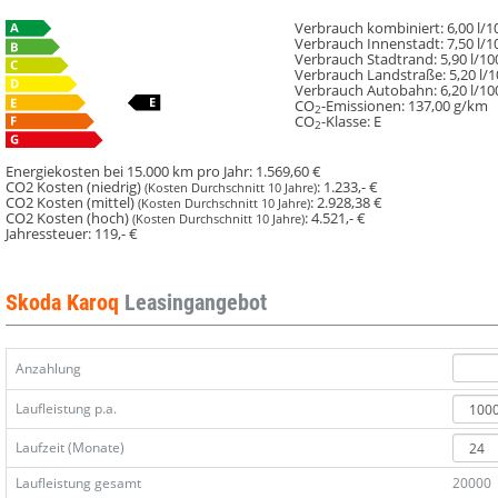
Verbrauch kombiniert:
6,00 l/
Verbrauch Innenstadt:
7,50 l/
Verbrauch Stadtrand:
5,90 l/1
Verbrauch Landstraße:
5,20 l/
Verbrauch Autobahn:
6,20 l/1
CO
-Emissionen:
137,00 g/km
2
CO
-Klasse:
E
2
Energiekosten bei 15.000 km pro Jahr:
1.569,60 €
CO2 Kosten (niedrig)
:
1.233,- €
(Kosten Durchschnitt 10 Jahre)
CO2 Kosten (mittel)
:
2.928,38 €
(Kosten Durchschnitt 10 Jahre)
CO2 Kosten (hoch)
:
4.521,- €
(Kosten Durchschnitt 10 Jahre)
Jahressteuer:
119,- €
Skoda Karoq
Leasingangebot
Anzahlung
Laufleistung p.a.
Laufzeit (Monate)
Laufleistung gesamt
20000