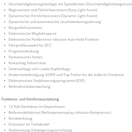
Geschwindigkeitsregelanlage mit Speedlimiter (Geschwindigkeitsbegrenze
Regensensor und Fahrlichtassistent (Easy Light Assist)
Dynamischer Fernlichtassistent (Dynamic Light Assist)
Dynamische und automatische Leuchtweitenregulierung
Berganfahrassistent
Elektronische Wegfahrsperre
Elektronische Parkbremse inklusive Auto-Hold-Funktion
Fahrprofilauswahl für DCC
Progressivlenkung
Parksensoren hinten
Knieairbag Fahrerseite
Seitenairbags vorn sowie Kopfairbags
Kindersitzbefestigung ISOFIX und Top Tether für die äußeren Fondsitze
Elektronisches Stabilisierungsprogramm (ESP)
Reifendrucküberwachung
Funktions- und Komfortausstattung
12 Volt-Steckdose im Gepäckraum
Reifenmobilitätsset (Reifenpannenspray inklusive Kompressor)
Bordwerkzeug
Eiskratzer im Tankdeckel
Vorbereitung Anhängerzugvorrichtung