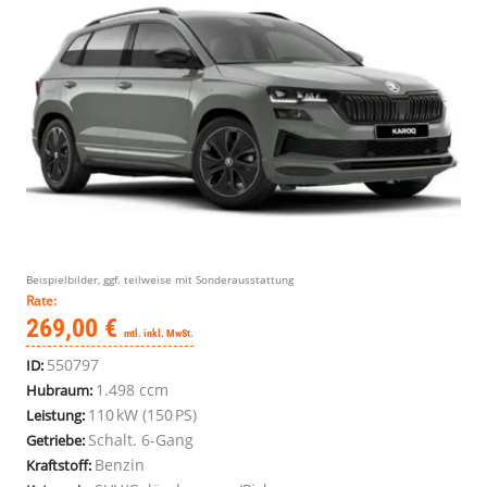
Beispielbilder, ggf. teilweise mit Sonderausstattung
Rate:
269,00 €
mtl. inkl. MwSt.
550797
ID:
1.498 ccm
Hubraum:
110 kW (150 PS)
Leistung:
Schalt. 6-Gang
Getriebe:
Benzin
Kraftstoff: