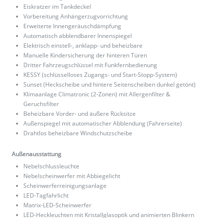
Eiskratzer im Tankdeckel
Vorbereitung Anhängerzugvorrichtung
Erweiterte Innengeräuschdämpfung
Automatisch abblendbarer Innenspiegel
Elektrisch einstell-, anklapp- und beheizbare
Manuelle Kindersicherung der hinteren Türen
Dritter Fahrzeugschlüssel mit Funkfernbedienung
KESSY (schlüsselloses Zugangs- und Start-Stopp-System)
Sunset (Heckscheibe und hintere Seitenscheiben dunkel getönt)
Klimaanlage Climatronic (2-Zonen) mit Allergenfilter &
Geruchsfilter
Beheizbare Vorder- und äußere Rücksitze
Außenspiegel mit automatischer Abblendung (Fahrerseite)
Drahtlos beheizbare Windschutzscheibe
Außenausstattung
Nebelschlussleuchte
Nebelscheinwerfer mit Abbiegelicht
Scheinwerferreinigungsanlage
LED-Tagfahrlicht
Matrix-LED-Scheinwerfer
LED-Heckleuchten mit Kristallglasoptik und animierten Blinkern