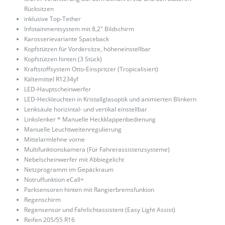
Rücksitzen
inklusive Top-Tether
Infotainmentsystem mit 8,2″ Bildschirm
Karosserievariante Spaceback
Kopfstützen für Vordersitze, höheneinstellbar
Kopfstützen hinten (3 Stück)
Kraftstoffsystem Otto-Einspritzer (Tropicalisiert)
Kältemittel R1234yf
LED-Hauptscheinwerfer
LED-Heckleuchten in Kristallglasoptik und animierten Blinkern
Lenksäule horizintal- und vertikal einstellbar
Linkslenker * Manuelle Heckklappenbedienung
Manuelle Leuchtweitenregulierung
Mittelarmlehne vorne
Multifunktionskamera (Für Fahrerassistenzsysteme)
Nebelscheinwerfer mit Abbiegelicht
Netzprogramm im Gepäckraum
Notruffunktion eCall+
Parksensoren hinten mit Rangierbremsfunkion
Regenschirm
Regensensor und Fahrlichtassistent (Easy Light Assist)
Reifen 205/55 R16