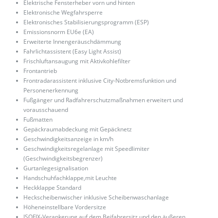
Elektrische Fensterheber vorn und hinten
Elektronische Wegfahrsperre
Elektronisches Stabilisierungsprogramm (ESP)
Emissionsnorm EU6e (EA)
Erweiterte Innengeräuschdämmung
Fahrlichtassistent (Easy Light Assist)
Frischluftansaugung mit Aktivkohlefilter
Frontantrieb
Frontradarassistent inklusive City-Notbremsfunktion und
Personenerkennung
Fußgänger und Radfahrerschutzmaßnahmen erweitert und
vorausschauend
Fußmatten
Gepäckraumabdeckung mit Gepäcknetz
Geschwindigkeitsanzeige in km/h
Geschwindigkeitsregelanlage mit Speedlimiter
(Geschwindigkeitsbegrenzer)
Gurtanlegesignalisation
Handschuhfachklappe,mit Leuchte
Heckklappe Standard
Heckscheibenwischer inklusive Scheibenwaschanlage
Höheneinstellbare Vordersitze
ISOFIX-Verankerung auf dem Beifahrersitz und den äußeren