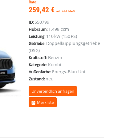
Rate:
259,42 €
mtl. inkl. MwSt.
550799
ID:
1.498 ccm
Hubraum:
110 kW (150 PS)
Leistung:
Doppelkupplungsgetriebe
Getriebe:
(DSG)
Benzin
Kraftstoff:
Kombi
Kategorie:
Energy-Blau Uni
Außenfarbe:
neu
Zustand:
Unverbindlich anfragen
Merkliste