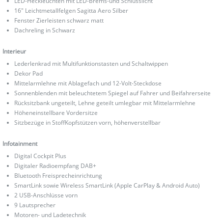
LED-Heckleuchten mit LED-Brems-und Schlusslicht
16" Leichtmetallfelgen Sagitta Aero Silber
Fenster Zierleisten schwarz matt
Dachreling in Schwarz
Interieur
Lederlenkrad mit Multifunktionstasten und Schaltwippen
Dekor Pad
Mittelarmlehne mit Ablagefach und 12-Volt-Steckdose
Sonnenblenden mit beleuchtetem Spiegel auf Fahrer und Beifahrerseite
Rücksitzbank ungeteilt, Lehne geteilt umlegbar mit Mittelarmlehne
Höheneinstellbare Vordersitze
Sitzbezüge in StoffKopfstützen vorn, höhenverstellbar
Infotainment
Digital Cockpit Plus
Digitaler Radioempfang DAB+
Bluetooth Freisprecheinrichtung
SmartLink sowie Wireless SmartLink (Apple CarPlay & Android Auto)
2 USB-Anschlüsse vorn
9 Lautsprecher
Motoren- und Ladetechnik