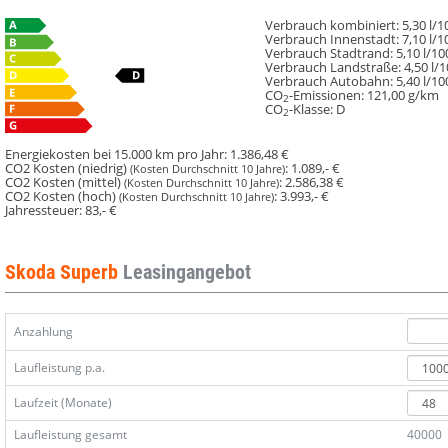
Verbrauch kombiniert:
5,30 l/
Verbrauch Innenstadt:
7,10 l/
Verbrauch Stadtrand:
5,10 l/1
Verbrauch Landstraße:
4,50 l/
Verbrauch Autobahn:
5,40 l/1
CO
-Emissionen:
121,00 g/km
2
CO
-Klasse:
D
2
Energiekosten bei 15.000 km pro Jahr:
1.386,48 €
CO2 Kosten (niedrig)
:
1.089,- €
(Kosten Durchschnitt 10 Jahre)
CO2 Kosten (mittel)
:
2.586,38 €
(Kosten Durchschnitt 10 Jahre)
CO2 Kosten (hoch)
:
3.993,- €
(Kosten Durchschnitt 10 Jahre)
Jahressteuer:
83,- €
Skoda Superb
Leasingangebot
Anzahlung
Laufleistung p.a.
Laufzeit (Monate)
Laufleistung gesamt
40000