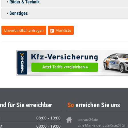
Räder & Technik
Sonstiges
Unverbindlich anfragen
Merkliste
nd für Sie erreichbar
So
erreichen Sie uns
g
08:00 - 19:00
toprate24.de
Eine Marke der guteRate24 G
ag
08:00 - 19:00