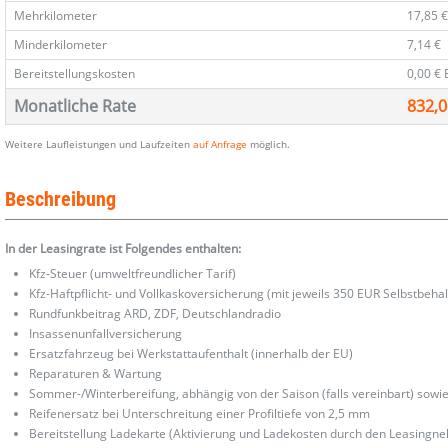
Mehrkilometer
17,85 
Minderkilometer
7,14 €
Bereitstellungskosten
0,00 €
Monatliche Rate
832,0
Weitere Laufleistungen und Laufzeiten
auf Anfrage
möglich.
Beschreibung
In der Leasingrate ist Folgendes enthalten:
Kfz-Steuer (umweltfreundlicher Tarif)
Kfz-Haftpflicht- und Vollkaskoversicherung (mit jeweils 350 EUR Selbstbehal
Rundfunkbeitrag ARD, ZDF, Deutschlandradio
Insassenunfallversicherung
Ersatzfahrzeug bei Werkstattaufenthalt (innerhalb der EU)
Reparaturen & Wartung
Sommer-/Winterbereifung, abhängig von der Saison (falls vereinbart) sowi
Reifenersatz bei Unterschreitung einer Profiltiefe von 2,5 mm
Bereitstellung Ladekarte (Aktivierung und Ladekosten durch den Leasingn