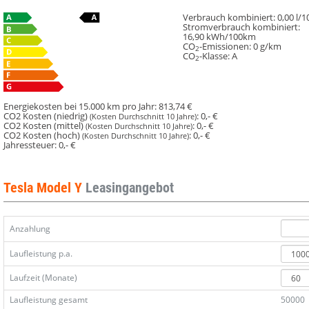
Maximale
Maximale
Maximale
Maximale
Reichweite
Reichweite
Reichweite
Reichweite
Verbrauch kombiniert:
0,00 l/
Stromverbrauch kombiniert:
(514
(514
(514
(514
16,90 kWh/100km
PS)
PS)
PS)
PS)
CO
-Emissionen:
0 g/km
2
CO
-Klasse:
A
AutoAbo
AutoAbo
AutoAbo
AutoAbo
2
all
all
all
all
inclusive
inclusive
inclusive
inclusive
Energiekosten bei 15.000 km pro Jahr:
813,74 €
CO2 Kosten (niedrig)
:
0,- €
(Kosten Durchschnitt 10 Jahre)
CO2 Kosten (mittel)
:
0,- €
(Kosten Durchschnitt 10 Jahre)
CO2 Kosten (hoch)
:
0,- €
(Kosten Durchschnitt 10 Jahre)
Jahressteuer:
0,- €
Tesla Model Y
Leasingangebot
Anzahlung
Laufleistung p.a.
Laufzeit (Monate)
Laufleistung gesamt
50000