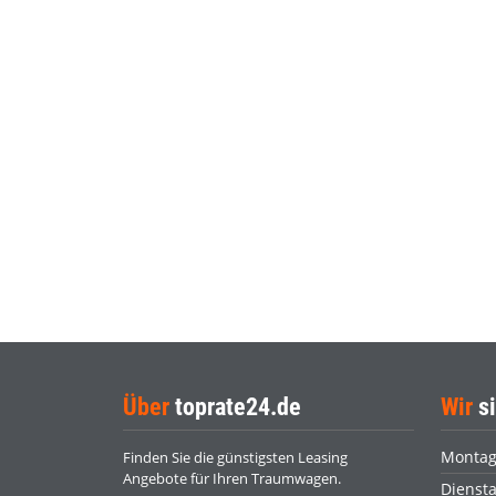
Über
toprate24.de
Wir
si
Monta
Finden Sie die günstigsten Leasing
Angebote für Ihren Traumwagen.
Dienst