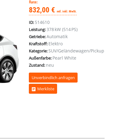
Rate:
832,00 €
mtl. inkl. MwSt.
514610
ID:
378 kW (514 PS)
Leistung:
Automatik
Getriebe:
Elektro
Kraftstoff:
SUV/Geländewagen/Pickup
Kategorie:
Pearl White
Außenfarbe:
neu
Zustand:
Unverbindlich anfragen
Merkliste