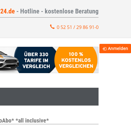
e24.de
- Hotline - kostenlose Beratung
0 52 51 / 29 86 91-0
Anmelden
Abo* *all inclusive*