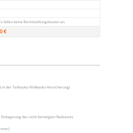
€
Es fallen keine Bereitstellungskosten an.
0 €
t in der Teilkasko-/Vollkasko-Versicherung)
e Einlagerung des nicht benötigten Radsatzes
ehmer)