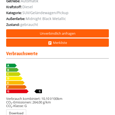
Automatik
Getriebe:
Matrix
Matrix
Matrix
Matrix
Diesel
Kraftstoff:
SUV/Geländewagen/Pickup
Kategorie:
Midnight Black Metallic
Außenfarbe:
gebraucht
Zustand:
Unverbindlich anfragen
Merkliste
Verbrauchswerte
Verbrauch kombiniert:
10,10 l/100km
CO
-Emissionen:
264,00 g/km
2
CO
-Klasse:
G
2
Download