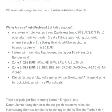
Weitere Fahrzeuge finden Sie auf
www.autohaus-tabor.de
Weite Anreise? Kein Problem!
Bei Fahrzeugkauf:
erstatten wir die Kosten eines
Zugtickets
(max. 30 EUR/2.Kl/1 Pers)
oder alternativ verbinden Sie die Fahrzeugabholung doch mit
einem
Besuch in Straßburg
: Ihre Hotel-Übernachtung
bezuschussen wir mit 30 EUR
liefern wir Ihnen das Fzg kostengünstig
vor Ihre Haustüre
.
Bundesweit!
Zone 1: 299 EUR
(NRW, HE, B-W, BAY, R-P, SL, THÜ)
Zone 2: 399 EUR
(BB, BER, BRE, HH, SACHS, SACHS-A, N-SACHS, M-
V, S-H)
Die Lieferung erfolgt auf eigener Achse. E-Auto auf Anfrage. Gerne
berücksichtigen wir Ihre
Wunschzeit
.
Trotz sorgfältiger Bearbeitung können Eingabe- und
Datenübermittlungsfehler nicht ausgeschlossen werden, die
Inseratsangaben stellen daher keine zugesicherte Beschaffenheit dar.