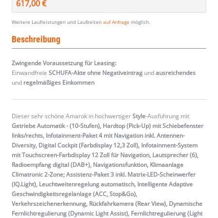
617,00 €
Weitere Laufleistungen und Laufzeiten
auf Anfrage
möglich.
Beschreibung
Zwingende Voraussetzung für Leasing:
Einwandfreie
SCHUFA-Akte ohne Negativeintrag
und
ausreichendes
und
regelmäßiges
Einkommen
Dieser sehr schöne Amarok in hochwertiger
Style
-Ausführung mit
Getriebe Automatik - (10-Stufen), Hardtop (Pick-Up) mit Schiebefenster
links/rechts, Infotainment-Paket 4 mit Navigation inkl. Antennen-
Diversity, Digital Cockpit (Farbdisplay 12,3 Zoll), Infotainment-System
mit Touchscreen-Farbdisplay 12 Zoll für Navigation, Lautsprecher (6),
Radioempfang digital (DAB+), Navigationsfunktion, Klimaanlage
Climatronic 2-Zone; Assistenz-Paket 3 inkl. Matrix-LED-Scheinwerfer
(IQ.Light), Leuchtweitenregelung automatisch, Intelligente Adaptive
Geschwindigkeitsregelanlage (ACC, Stop&Go),
Verkehrszeichenerkennung, Rückfahrkamera (Rear View), Dynamische
Fernlichtregulierung (Dynamic Light Assist), Fernlichtregulierung (Light