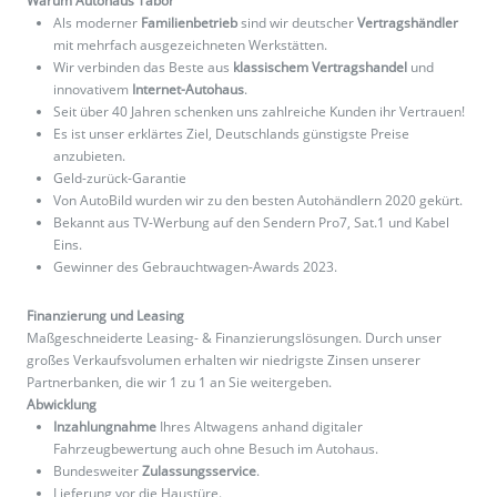
Warum Autohaus Tabor
Als moderner
Familienbetrieb
sind wir deutscher
Vertragshändler
mit mehrfach ausgezeichneten Werkstätten.
Wir verbinden das Beste aus
klassischem Vertragshandel
und
innovativem
Internet-Autohaus
.
Seit über 40 Jahren schenken uns zahlreiche Kunden ihr Vertrauen!
Es ist unser erklärtes Ziel, Deutschlands günstigste Preise
anzubieten.
Geld-zurück-Garantie
Von AutoBild wurden wir zu den besten Autohändlern 2020 gekürt.
Bekannt aus TV-Werbung auf den Sendern Pro7, Sat.1 und Kabel
Eins.
Gewinner des Gebrauchtwagen-Awards 2023.
Finanzierung und Leasing
Maßgeschneiderte Leasing- & Finanzierungslösungen. Durch unser
großes Verkaufsvolumen erhalten wir niedrigste Zinsen unserer
Partnerbanken, die wir 1 zu 1 an Sie weitergeben.
Abwicklung
Inzahlungnahme
Ihres Altwagens anhand digitaler
Fahrzeugbewertung auch ohne Besuch im Autohaus.
Bundesweiter
Zulassungsservice
.
Lieferung vor die Haustüre.