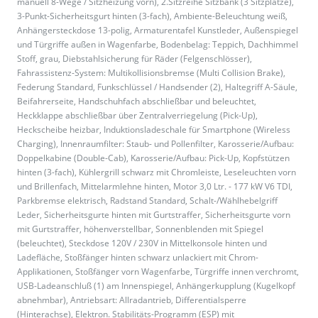
manuell 8-Wege / Sitzheizung vorn), 2.Sitzreihe Sitzbank (3 Sitzplätze),
3-Punkt-Sicherheitsgurt hinten (3-fach), Ambiente-Beleuchtung weiß,
Anhängersteckdose 13-polig, Armaturentafel Kunstleder, Außenspiegel
und Türgriffe außen in Wagenfarbe, Bodenbelag: Teppich, Dachhimmel
Stoff, grau, Diebstahlsicherung für Räder (Felgenschlösser),
Fahrassistenz-System: Multikollisionsbremse (Multi Collision Brake),
Federung Standard, Funkschlüssel / Handsender (2), Haltegriff A-Säule,
Beifahrerseite, Handschuhfach abschließbar und beleuchtet,
Heckklappe abschließbar über Zentralverriegelung (Pick-Up),
Heckscheibe heizbar, Induktionsladeschale für Smartphone (Wireless
Charging), Innenraumfilter: Staub- und Pollenfilter, Karosserie/Aufbau:
Doppelkabine (Double-Cab), Karosserie/Aufbau: Pick-Up, Kopfstützen
hinten (3-fach), Kühlergrill schwarz mit Chromleiste, Leseleuchten vorn
und Brillenfach, Mittelarmlehne hinten, Motor 3,0 Ltr. - 177 kW V6 TDI,
Parkbremse elektrisch, Radstand Standard, Schalt-/Wählhebelgriff
Leder, Sicherheitsgurte hinten mit Gurtstraffer, Sicherheitsgurte vorn
mit Gurtstraffer, höhenverstellbar, Sonnenblenden mit Spiegel
(beleuchtet), Steckdose 120V / 230V in Mittelkonsole hinten und
Ladefläche, Stoßfänger hinten schwarz unlackiert mit Chrom-
Applikationen, Stoßfänger vorn Wagenfarbe, Türgriffe innen verchromt,
USB-Ladeanschluß (1) am Innenspiegel, Anhängerkupplung (Kugelkopf
abnehmbar), Antriebsart: Allradantrieb, Differentialsperre
(Hinterachse), Elektron. Stabilitäts-Programm (ESP) mit