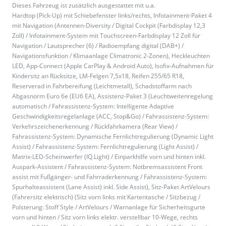
Dieses Fahrzeug ist zusätzlich ausgestattet mit u.a.
Hardtop (Pick-Up) mit Schiebefenster links/rechts, Infotainment-Paket 4
mit Navigation (Antennen-Diversity / Digital Cockpit (Farbdisplay 12,3
Zoll) / Infotainment-System mit Touchscreen-Farbdisplay 12 Zoll für
Navigation / Lautsprecher (6) / Radioempfang digital (DAB+) /
Navigationsfunktion / Klimaanlage Climatronic 2-Zonen), Heckleuchten
LED, App-Connect (Apple CarPlay & Android Auto), Isofix-Aufnahmen für
Kindersitz an Rücksitze, LM-Felgen 7,5x18, Reifen 255/65 R18,
Reserverad in Fahrbereifung (Leichtmetall), Schadstoffarm nach
Abgasnorm Euro 6e (EU6 EA), Assistenz-Paket 3 (Leuchtweitenregelung
automatisch / Fahrassistenz-System: Intelligente Adaptive
Geschwindigkeitsregelanlage (ACC, Stop&Go) / Fahrassistenz-System:
Verkehrszeichenerkennung / Rückfahrkamera (Rear View) /
Fahrassistenz-System: Dynamische Fernlichtregulierung (Dynamic Light
Assist) / Fahrassistenz-System: Fernlichtregulierung (Light Assist) /
Matrix-LED-Scheinwerfer (IQ.Light) / Einparkhilfe vorn und hinten inkl.
Auspark-Assistent / Fahrassistenz-System: Notbremsassistent Front
assist mit Fußgänger- und Fahrraderkennung / Fahrassistenz-System:
Spurhalteassistent (Lane Assist) inkl. Side Assist), Sitz-Paket ArtVelours
(Fahrersitz elektrisch) (Sitz vorn links mit Kartentasche / Sitzbezug /
Polsterung: Stoff Style / ArtVelours / Warnanlage für Sicherheitsgurte
vorn und hinten / Sitz vorn links elektr. verstellbar 10-Wege, rechts