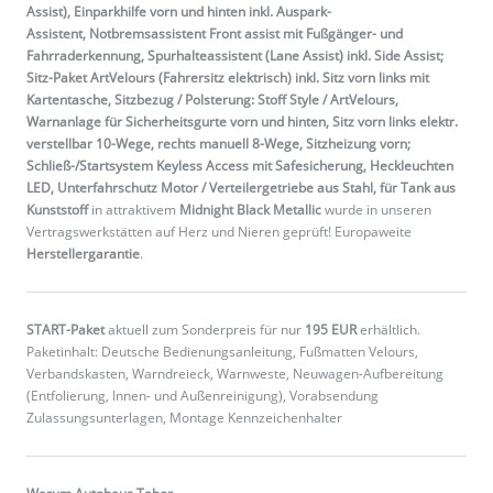
Assist), Einparkhilfe vorn und hinten inkl. Auspark-
Assistent, Notbremsassistent Front assist mit Fußgänger- und
Fahrraderkennung, Spurhalteassistent (Lane Assist) inkl. Side Assist;
Sitz-Paket ArtVelours (Fahrersitz elektrisch) inkl. Sitz vorn links mit
Kartentasche, Sitzbezug / Polsterung: Stoff Style / ArtVelours,
Warnanlage für Sicherheitsgurte vorn und hinten, Sitz vorn links elektr.
verstellbar 10-Wege, rechts manuell 8-Wege, Sitzheizung vorn;
Schließ-/Startsystem Keyless Access mit Safesicherung, Heckleuchten
LED, Unterfahrschutz Motor / Verteilergetriebe aus Stahl, für Tank aus
Kunststoff
in attraktivem
Midnight Black Metallic
wurde in unseren
Vertragswerkstätten auf Herz und Nieren geprüft! Europaweite
Herstellergarantie
.
START-Paket
aktuell zum Sonderpreis für nur
195 EUR
erhältlich.
Paketinhalt: Deutsche Bedienungsanleitung, Fußmatten Velours,
Verbandskasten, Warndreieck, Warnweste, Neuwagen-Aufbereitung
(Entfolierung, Innen- und Außenreinigung), Vorabsendung
Zulassungsunterlagen, Montage Kennzeichenhalter