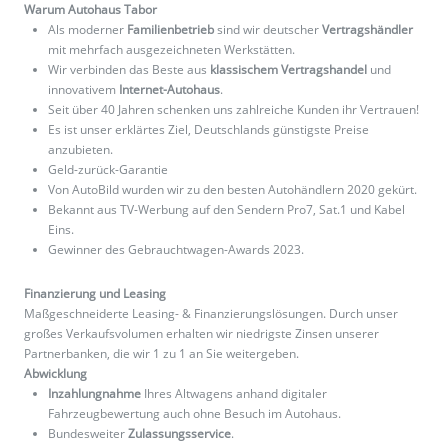
Warum Autohaus Tabor
Als moderner
Familienbetrieb
sind wir deutscher
Vertragshändler
mit mehrfach ausgezeichneten Werkstätten.
Wir verbinden das Beste aus
klassischem Vertragshandel
und
innovativem
Internet-Autohaus
.
Seit über 40 Jahren schenken uns zahlreiche Kunden ihr Vertrauen!
Es ist unser erklärtes Ziel, Deutschlands günstigste Preise
anzubieten.
Geld-zurück-Garantie
Von AutoBild wurden wir zu den besten Autohändlern 2020 gekürt.
Bekannt aus TV-Werbung auf den Sendern Pro7, Sat.1 und Kabel
Eins.
Gewinner des Gebrauchtwagen-Awards 2023.
Finanzierung und Leasing
Maßgeschneiderte Leasing- & Finanzierungslösungen. Durch unser
großes Verkaufsvolumen erhalten wir niedrigste Zinsen unserer
Partnerbanken, die wir 1 zu 1 an Sie weitergeben.
Abwicklung
Inzahlungnahme
Ihres Altwagens anhand digitaler
Fahrzeugbewertung auch ohne Besuch im Autohaus.
Bundesweiter
Zulassungsservice
.