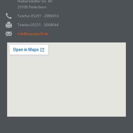
Halberstädter Str. 89
33106 Paderborn
Telefon 05251 - 2986910
Telefax 05251 - 5068644
info@toprate24.de