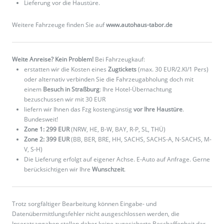
Lieferung vor die Haustüre.
Weitere Fahrzeuge finden Sie auf
www.autohaus-tabor.de
Weite Anreise? Kein Problem!
Bei Fahrzeugkauf:
erstatten wir die Kosten eines
Zugtickets
(max. 30 EUR/2.Kl/1 Pers)
oder alternativ verbinden Sie die Fahrzeugabholung doch mit
einem
Besuch in Straßburg
: Ihre Hotel-Übernachtung
bezuschussen wir mit 30 EUR
liefern wir Ihnen das Fzg kostengünstig
vor Ihre Haustüre
.
Bundesweit!
Zone 1: 299 EUR
(NRW, HE, B-W, BAY, R-P, SL, THÜ)
Zone 2: 399 EUR
(BB, BER, BRE, HH, SACHS, SACHS-A, N-SACHS, M-
V, S-H)
Die Lieferung erfolgt auf eigener Achse. E-Auto auf Anfrage. Gerne
berücksichtigen wir Ihre
Wunschzeit
.
Trotz sorgfältiger Bearbeitung können Eingabe- und
Datenübermittlungsfehler nicht ausgeschlossen werden, die
Inseratsangaben stellen daher keine zugesicherte Beschaffenheit dar.