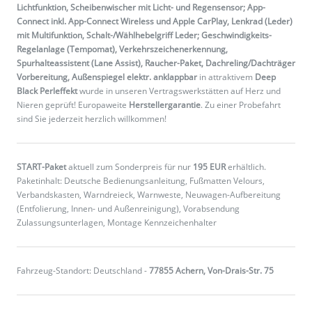
Lichtfunktion, Scheibenwischer mit Licht- und Regensensor; App-
Connect inkl. App-Connect Wireless und Apple CarPlay, Lenkrad (Leder)
mit Multifunktion, Schalt-/Wählhebelgriff Leder; Geschwindigkeits-
Regelanlage (Tempomat), Verkehrszeichenerkennung,
Spurhalteassistent (Lane Assist), Raucher-Paket, Dachreling/Dachträger
Vorbereitung, Außenspiegel elektr. anklappbar
in attraktivem
Deep
Black Perleffekt
wurde in unseren Vertragswerkstätten auf Herz und
Nieren geprüft! Europaweite
Herstellergarantie
. Zu einer Probefahrt
sind Sie jederzeit herzlich willkommen!
START-Paket
aktuell zum Sonderpreis für nur
195 EUR
erhältlich.
Paketinhalt: Deutsche Bedienungsanleitung, Fußmatten Velours,
Verbandskasten, Warndreieck, Warnweste, Neuwagen-Aufbereitung
(Entfolierung, Innen- und Außenreinigung), Vorabsendung
Zulassungsunterlagen, Montage Kennzeichenhalter
Fahrzeug-Standort: Deutschland -
77855 Achern, Von-Drais-Str. 75