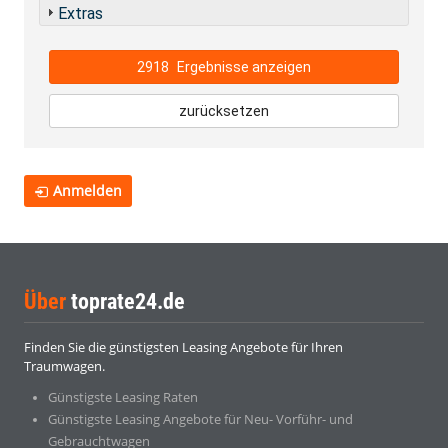
Extras
2918
Ergebnisse anzeigen
zurücksetzen
Anmelden
Über
toprate24.de
Finden Sie die günstigsten Leasing Angebote für Ihren
Traumwagen.
Günstigste Leasing Raten
Günstigste Leasing Angebote für Neu- Vorführ- und
Gebrauchtwagen