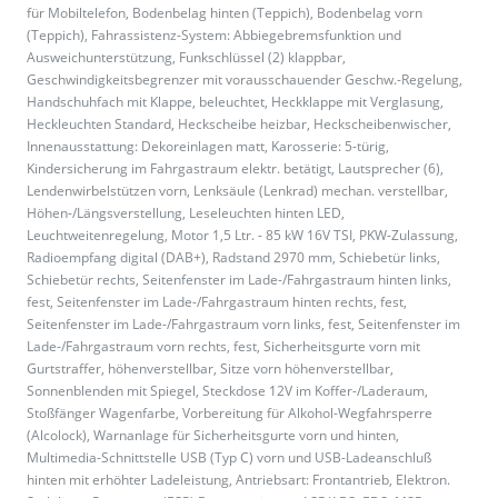
für Mobiltelefon, Bodenbelag hinten (Teppich), Bodenbelag vorn
(Teppich), Fahrassistenz-System: Abbiegebremsfunktion und
Ausweichunterstützung, Funkschlüssel (2) klappbar,
Geschwindigkeitsbegrenzer mit vorausschauender Geschw.-Regelung,
Handschuhfach mit Klappe, beleuchtet, Heckklappe mit Verglasung,
Heckleuchten Standard, Heckscheibe heizbar, Heckscheibenwischer,
Innenausstattung: Dekoreinlagen matt, Karosserie: 5-türig,
Kindersicherung im Fahrgastraum elektr. betätigt, Lautsprecher (6),
Lendenwirbelstützen vorn, Lenksäule (Lenkrad) mechan. verstellbar,
Höhen-/Längsverstellung, Leseleuchten hinten LED,
Leuchtweitenregelung, Motor 1,5 Ltr. - 85 kW 16V TSI, PKW-Zulassung,
Radioempfang digital (DAB+), Radstand 2970 mm, Schiebetür links,
Schiebetür rechts, Seitenfenster im Lade-/Fahrgastraum hinten links,
fest, Seitenfenster im Lade-/Fahrgastraum hinten rechts, fest,
Seitenfenster im Lade-/Fahrgastraum vorn links, fest, Seitenfenster im
Lade-/Fahrgastraum vorn rechts, fest, Sicherheitsgurte vorn mit
Gurtstraffer, höhenverstellbar, Sitze vorn höhenverstellbar,
Sonnenblenden mit Spiegel, Steckdose 12V im Koffer-/Laderaum,
Stoßfänger Wagenfarbe, Vorbereitung für Alkohol-Wegfahrsperre
(Alcolock), Warnanlage für Sicherheitsgurte vorn und hinten,
Multimedia-Schnittstelle USB (Typ C) vorn und USB-Ladeanschluß
hinten mit erhöhter Ladeleistung, Antriebsart: Frontantrieb, Elektron.