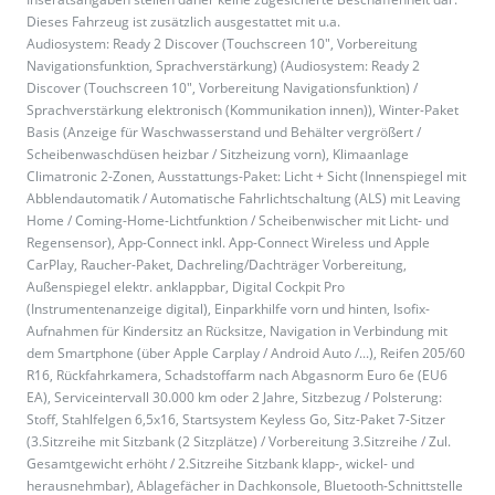
Dieses Fahrzeug ist zusätzlich ausgestattet mit u.a.
Audiosystem: Ready 2 Discover (Touchscreen 10", Vorbereitung
Navigationsfunktion, Sprachverstärkung) (Audiosystem: Ready 2
Discover (Touchscreen 10", Vorbereitung Navigationsfunktion) /
Sprachverstärkung elektronisch (Kommunikation innen)), Winter-Paket
Basis (Anzeige für Waschwasserstand und Behälter vergrößert /
Scheibenwaschdüsen heizbar / Sitzheizung vorn), Klimaanlage
Climatronic 2-Zonen, Ausstattungs-Paket: Licht + Sicht (Innenspiegel mit
Abblendautomatik / Automatische Fahrlichtschaltung (ALS) mit Leaving
Home / Coming-Home-Lichtfunktion / Scheibenwischer mit Licht- und
Regensensor), App-Connect inkl. App-Connect Wireless und Apple
CarPlay, Raucher-Paket, Dachreling/Dachträger Vorbereitung,
Außenspiegel elektr. anklappbar, Digital Cockpit Pro
(Instrumentenanzeige digital), Einparkhilfe vorn und hinten, Isofix-
Aufnahmen für Kindersitz an Rücksitze, Navigation in Verbindung mit
dem Smartphone (über Apple Carplay / Android Auto /...), Reifen 205/60
R16, Rückfahrkamera, Schadstoffarm nach Abgasnorm Euro 6e (EU6
EA), Serviceintervall 30.000 km oder 2 Jahre, Sitzbezug / Polsterung:
Stoff, Stahlfelgen 6,5x16, Startsystem Keyless Go, Sitz-Paket 7-Sitzer
(3.Sitzreihe mit Sitzbank (2 Sitzplätze) / Vorbereitung 3.Sitzreihe / Zul.
Gesamtgewicht erhöht / 2.Sitzreihe Sitzbank klapp-, wickel- und
herausnehmbar), Ablagefächer in Dachkonsole, Bluetooth-Schnittstelle