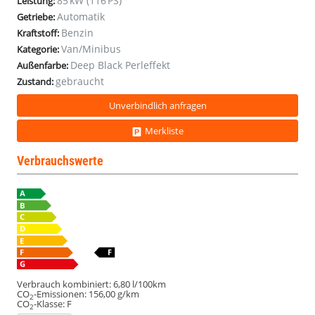
85 kW (116 PS)
Leistung:
2ZClim
2ZClim
2ZClim
2ZClim
Automatik
Getriebe:
Benzin
Kraftstoff:
Van/Minibus
Kategorie:
Deep Black Perleffekt
Außenfarbe:
gebraucht
Zustand:
Unverbindlich anfragen
Merkliste
Verbrauchswerte
Verbrauch kombiniert:
6,80 l/100km
CO
-Emissionen:
156,00 g/km
2
CO
-Klasse:
F
2