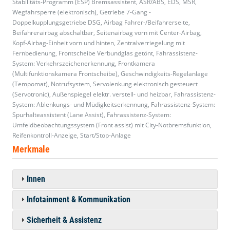
Stabilitäts-Programm (ESP) Bremsassistent, ASR/ABS, EDS, MSR,
Wegfahrsperre (elektronisch), Getriebe 7-Gang -
Doppelkupplungsgetriebe DSG, Airbag Fahrer-/Beifahrerseite,
Beifahrerairbag abschaltbar, Seitenairbag vorn mit Center-Airbag,
Kopf-Airbag-Einheit vorn und hinten, Zentralverriegelung mit
Fernbedienung, Frontscheibe Verbundglas getönt, Fahrassistenz-
System: Verkehrszeichenerkennung, Frontkamera
(Multifunktionskamera Frontscheibe), Geschwindigkeits-Regelanlage
(Tempomat), Notrufsystem, Servolenkung elektronisch gesteuert
(Servotronic), Außenspiegel elektr. verstell- und heizbar, Fahrassistenz-
System: Ablenkungs- und Müdigkeitserkennung, Fahrassistenz-System:
Spurhalteassistent (Lane Assist), Fahrassistenz-System:
Umfeldbeobachtungssystem (Front assist) mit City-Notbremsfunktion,
Reifenkontroll-Anzeige, Start/Stop-Anlage
Merkmale
Innen
Infotainment & Kommunikation
Sicherheit & Assistenz