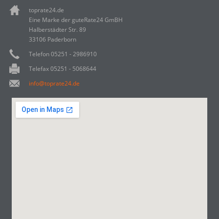
toprate24.de
Eine Marke der guteRate24 GmBH
Halberstädter Str. 89
33106 Paderborn
Telefon 05251 - 2986910
Telefax 05251 - 5068644
info@toprate24.de