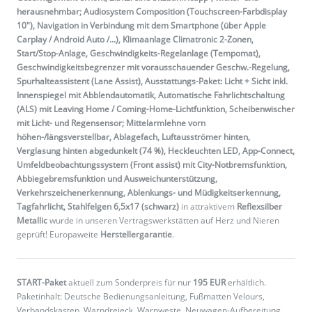
herausnehmbar; Audiosystem Composition (Touchscreen-Farbdisplay
10"), Navigation in Verbindung mit dem Smartphone (über Apple
Carplay / Android Auto /...), Klimaanlage Climatronic 2-Zonen,
Start/Stop-Anlage, Geschwindigkeits-Regelanlage (Tempomat),
Geschwindigkeitsbegrenzer mit vorausschauender Geschw.-Regelung,
Spurhalteassistent (Lane Assist), Ausstattungs-Paket: Licht + Sicht inkl.
Innenspiegel mit Abblendautomatik, Automatische Fahrlichtschaltung
(ALS) mit Leaving Home / Coming-Home-Lichtfunktion, Scheibenwischer
mit Licht- und Regensensor; Mittelarmlehne vorn
höhen-/längsverstellbar, Ablagefach, Luftausströmer hinten,
Verglasung hinten abgedunkelt (74 %), Heckleuchten LED, App-Connect,
Umfeldbeobachtungssystem (Front assist) mit City-Notbremsfunktion,
Abbiegebremsfunktion und Ausweichunterstützung,
Verkehrszeichenerkennung, Ablenkungs- und Müdigkeitserkennung,
Tagfahrlicht, Stahlfelgen 6,5x17 (schwarz)
in attraktivem
Reflexsilber
Metallic
wurde in unseren Vertragswerkstätten auf Herz und Nieren
geprüft! Europaweite
Herstellergarantie
.
START-Paket
aktuell zum Sonderpreis für nur
195 EUR
erhältlich.
Paketinhalt: Deutsche Bedienungsanleitung, Fußmatten Velours,
Verbandskasten, Warndreieck, Warnweste, Neuwagen-Aufbereitung