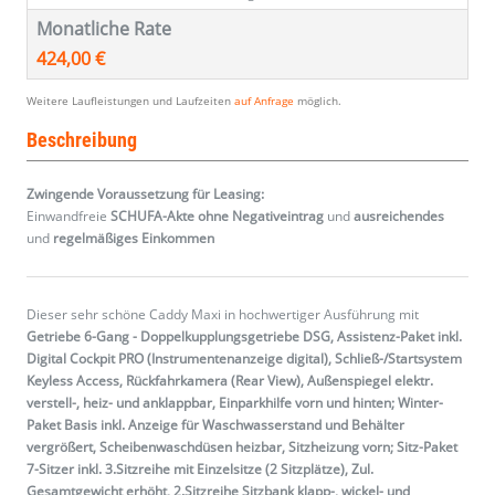
Monatliche Rate
424,00 €
Weitere Laufleistungen und Laufzeiten
auf Anfrage
möglich.
Beschreibung
Zwingende Voraussetzung für Leasing:
Einwandfreie
SCHUFA-Akte ohne Negativeintrag
und
ausreichendes
und
regelmäßiges
Einkommen
Dieser sehr schöne Caddy Maxi in hochwertiger Ausführung mit
Getriebe 6-Gang - Doppelkupplungsgetriebe DSG, Assistenz-Paket inkl.
Digital Cockpit PRO (Instrumentenanzeige digital), Schließ-/Startsystem
Keyless Access, Rückfahrkamera (Rear View), Außenspiegel elektr.
verstell-, heiz- und anklappbar, Einparkhilfe vorn und hinten; Winter-
Paket Basis inkl. Anzeige für Waschwasserstand und Behälter
vergrößert, Scheibenwaschdüsen heizbar, Sitzheizung vorn; Sitz-Paket
7-Sitzer inkl. 3.Sitzreihe mit Einzelsitze (2 Sitzplätze), Zul.
Gesamtgewicht erhöht, 2.Sitzreihe Sitzbank klapp-, wickel- und