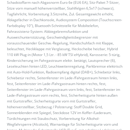
Schadstoffarm nach Abgasnorm Euro 6e (EU6 EA), Sitz-Paket 7-Sitzer,
Sitze vorn manuell höhenverstellbar, Stahlfelgen 6,5x17 (schwarz),
Tagfahrlicht, Vorbereitung 3.Sitzreihe, Zul. Gesamtgewicht erhöht,
Ablagefächer in Dachkonsole, Audiosystem Composition (Touchscreen-
Farbdisplay 10"), Bluetooth-Schnittstelle für Mobiltelefon,
Fahrassistenz-System: Abbiegebremsfunktion und
Ausweichunterstützung, Geschwindigkeitsbegrenzer mit
vorausschauender Geschw.-Regelung, Handschuhfach mit Klappe,
beleuchtet, Heckklappe mit Verglasung, Heckscheibe heizbar, Hybrid
110 kW Plug-in (Motor 1,5 Ltr. - 85 kW TSI eHybrid), Karosserie: 5-türig,
Kindersicherung im Fahrgastraum elektr. betätigt, Lautsprecher (6),
Leseleuchten hinten LED, Leuchtweitenregelung, Parkbremse elektrisch
mit Auto-Hold-Funktion, Radioempfang digital (DAB+), Schiebetür links,
Schiebetür rechts, Seitenfenster im Lade-/Fahrgastraum hinten links,
fest, Seitenfenster im Lade-/Fahrgastraum hinten rechts, fest,
Seitenfenster im Lade-/Fahrgastraum vorn links, fest, Seitenfenster im
Lade-/Fahrgastraum vorn rechts, fest, Sicherheitsgurte hinten außen
mit Gurtstraffer, Sicherheitsgurte vorn mit Gurtstraffer,
höhenverstellbar, Sitzbezug / Polsterung: Stoff Double Grid,
Sonnenblenden mit Spiegel, Steckdose 12V im Koffer-/Laderaum,
Türdichtungen mit Staubschutz, Vorbereitung für Alkohol-
Wegfahrsperre (Alcolock), Warnanlage für Sicherheitsgurte vorn und