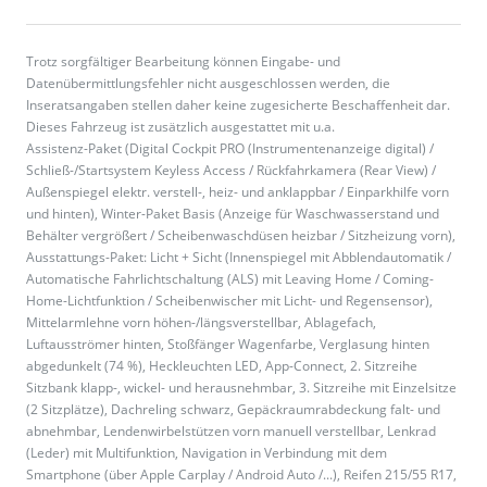
Trotz sorgfältiger Bearbeitung können Eingabe- und
Datenübermittlungsfehler nicht ausgeschlossen werden, die
Inseratsangaben stellen daher keine zugesicherte Beschaffenheit dar.
Dieses Fahrzeug ist zusätzlich ausgestattet mit u.a.
Assistenz-Paket (Digital Cockpit PRO (Instrumentenanzeige digital) /
Schließ-/Startsystem Keyless Access / Rückfahrkamera (Rear View) /
Außenspiegel elektr. verstell-, heiz- und anklappbar / Einparkhilfe vorn
und hinten), Winter-Paket Basis (Anzeige für Waschwasserstand und
Behälter vergrößert / Scheibenwaschdüsen heizbar / Sitzheizung vorn),
Ausstattungs-Paket: Licht + Sicht (Innenspiegel mit Abblendautomatik /
Automatische Fahrlichtschaltung (ALS) mit Leaving Home / Coming-
Home-Lichtfunktion / Scheibenwischer mit Licht- und Regensensor),
Mittelarmlehne vorn höhen-/längsverstellbar, Ablagefach,
Luftausströmer hinten, Stoßfänger Wagenfarbe, Verglasung hinten
abgedunkelt (74 %), Heckleuchten LED, App-Connect, 2. Sitzreihe
Sitzbank klapp-, wickel- und herausnehmbar, 3. Sitzreihe mit Einzelsitze
(2 Sitzplätze), Dachreling schwarz, Gepäckraumrabdeckung falt- und
abnehmbar, Lendenwirbelstützen vorn manuell verstellbar, Lenkrad
(Leder) mit Multifunktion, Navigation in Verbindung mit dem
Smartphone (über Apple Carplay / Android Auto /...), Reifen 215/55 R17,