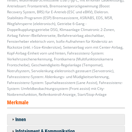
hinten, Multimedia-Schnittstelle USB (Typ C, mit erhöhter Ladeleistung),
Antriebsart: Frontantrieb, Bremsenergierückgewinnung (Boost
Recovery System, BRS) für E-Antrieb (ESC und eBKV), Elektron.
Stabilitäts-Programm (ESP) Bremsassistent, ASR/ABS, EDS, MSR,
Wegfahrsperre (elektronisch), Getriebe 6-Gang -
Doppelkupplungsgetriebe DSG, Klimaanlage Climatronic 2-Zonen,
Airbag Fahrer-/Beifahrerseite, Beifahrerairbag abschaltbar,
Fensterheber elektrisch vorn, Isofix-Aufnahmen für Kindersitz an
Rücksitze (inkl. i-Size-Kindersitze), Seitenairbag vorn mit Center-Airbag,
Kopf-Airbag-Einheit vorn und hinten, Fahrassistenz-System:
Verkehrszeichenerkennung, Frontkamera (Multifunktionskamera
Frontscheibe), Geschwindigkeits-Regelanlage (Tempomat),
Notrufsystem, Servolenkung elektronisch gesteuert (Servotronic),
Fahrassistenz-System: Ablenkungs- und Müdigkeitserkennung,
Fahrassistenz-System: Spurhalteassistent (Lane Assist), Fahrassistenz-
System: Umfeldbeobachtungssystem (Front assist) mit City-
Notbremsfunktion, Reifenkontroll-Anzeige, Start/Stop-Anlage
Merkmale
Innen
Infotainment & Kommunikation