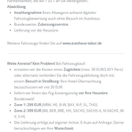
Partnerbanken, die wir 1 zu 1 an Sie weitergeben.
Abwicklung
Inzahlungnahme
Ihres Altwagens anhand digitaler
Fahrzeugbewertung auch ohne Besuch im Autohaus.
Bundesweiter
Zulassungsservice
.
Lieferung vor die Haustüre.
Weitere Fahrzeuge finden Sie auf
www.autohaus-tabor.de
Weite Anreise? Kein Problem!
Bei Fahrzeugkauf:
erstatten wir die Kosten eines
Zugtickets
(max. 30 EUR/2.Kl/1 Pers)
oder alternativ verbinden Sie die Fahrzeugabholung doch mit
einem
Besuch in Straßburg
: Ihre Hotel-Übernachtung
bezuschussen wir mit 30 EUR
liefern wir Ihnen das Fzg kostengünstig
vor Ihre Haustüre
.
Bundesweit!
Zone 1: 299 EUR
(NRW, HE, B-W, BAY, R-P, SL, THÜ)
Zone 2: 399 EUR
(BB, BER, BRE, HH, SACHS, SACHS-A, N-SACHS, M-
V, S-H)
Die Lieferung erfolgt auf eigener Achse. E-Auto auf Anfrage. Gerne
berücksichtigen wir Ihre
Wunschzeit
.