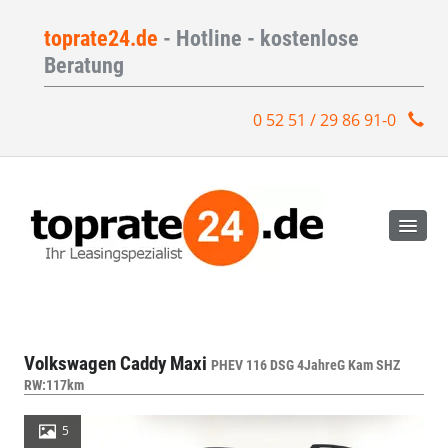
toprate24.de
- Hotline - kostenlose
Beratung
0 52 51 / 29 86 91-0
Volkswagen Caddy Maxi
PHEV 116 DSG 4JahreG Kam SHZ
RW:117km
5