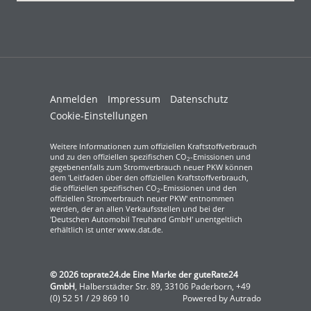
Anmelden
Impressum
Datenschutz
Cookie-Einstellungen
Weitere Informationen zum offiziellen Kraftstoffverbrauch
und zu den offiziellen spezifischen CO
-Emissionen und
2
gegebenenfalls zum Stromverbrauch neuer PKW können
dem 'Leitfaden über den offiziellen Kraftstoffverbrauch,
die offiziellen spezifischen CO
-Emissionen und den
2
offiziellen Stromverbrauch neuer PKW' entnommen
werden, der an allen Verkaufsstellen und bei der
'Deutschen Automobil Treuhand GmbH' unentgeltlich
erhältlich ist unter www.dat.de.
© 2026
toprate24.de Eine Marke der guteRate24
GmbH
,
Halberstädter Str. 89
,
33106
Paderborn,
+49
(0) 52 51 / 29 869 10
Powered by Autrado