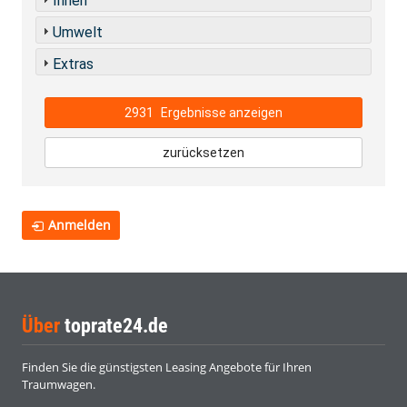
Innen
Umwelt
Extras
2931
Ergebnisse anzeigen
zurücksetzen
Anmelden
Über
toprate24.de
Finden Sie die günstigsten Leasing Angebote für Ihren
Traumwagen.