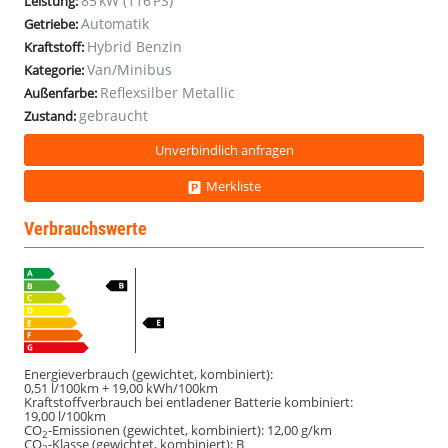
85 kW (116 PS)
Leistung:
RW:117km
RW:117km
RW:117km
RW:117km
Automatik
Getriebe:
Hybrid Benzin
Kraftstoff:
Van/Minibus
Kategorie:
Reflexsilber Metallic
Außenfarbe:
gebraucht
Zustand:
Unverbindlich anfragen
Merkliste
Verbrauchswerte
Energieverbrauch (gewichtet, kombiniert):
0,51 l/100km + 19,00 kWh/100km
Kraftstoffverbrauch bei entladener Batterie kombiniert:
19,00 l/100km
CO
-Emissionen (gewichtet, kombiniert):
12,00 g/km
2
CO
-Klasse (gewichtet, kombiniert):
B