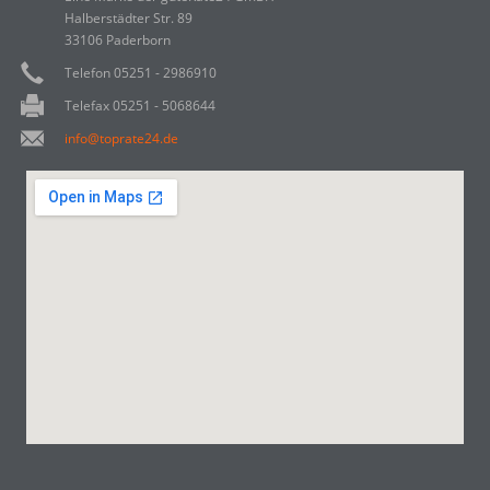
Halberstädter Str. 89
33106 Paderborn
Telefon 05251 - 2986910
Telefax 05251 - 5068644
info@toprate24.de