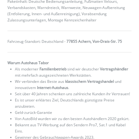
Paketinhalt: Deutsche Bedienungsanleitung, Fußmatten Velours,
Verbandskasten, Warndreieck, Warnweste, Neuwagen-Aufbereitung
(Entfolierung, Innen- und Außenreinigung), Vorabsendung
Zulassungsunterlagen, Montage Kennzeichenhalter
Fahrzeug-Standort: Deutschland -
77855 Achern, Von-Drais-Str. 75
Warum Autohaus Tabor
Als moderner
Familienbetrieb
sind wir deutscher
Vertragshändler
mit mehrfach ausgezeichneten Werkstätten.
Wir verbinden das Beste aus
klassischem Vertragshandel
und
innovativem
Internet-Autohaus
.
Seit über 40 Jahren schenken uns zahlreiche Kunden ihr Vertrauen!
Es ist unser erklärtes Ziel, Deutschlands günstigste Preise
anzubieten.
Geld-zurück-Garantie
Von AutoBild wurden wir zu den besten Autohändlern 2020 gekürt.
Bekannt aus TV-Werbung auf den Sendern Pro7, Sat.1 und Kabel
Eins.
Gewinner des Gebrauchtwagen-Awards 2023.