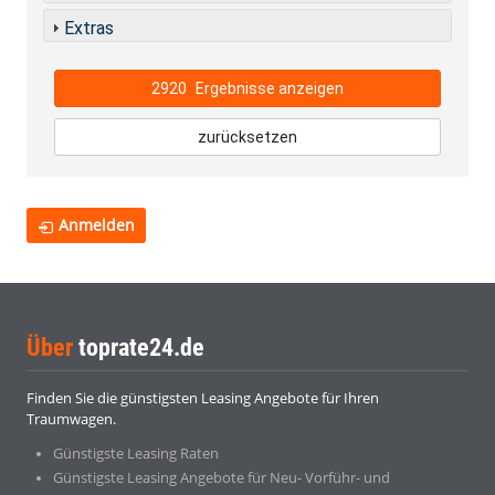
Extras
2920
Ergebnisse anzeigen
zurücksetzen
Anmelden
Über
toprate24.de
Finden Sie die günstigsten Leasing Angebote für Ihren
Traumwagen.
Günstigste Leasing Raten
Günstigste Leasing Angebote für Neu- Vorführ- und