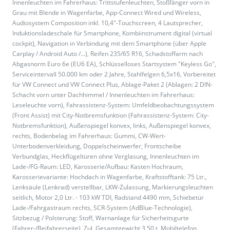
Innenleuchten im Fahrerhaus: Trittstufenleuchten, Stoßfänger vorn in
Grau mit Blende in Wagenfarbe, App-Connect Wired und Wireless,
Audiosystem Composition inkl. 10,4"-Touchscreen, 4 Lautsprecher,
Induktionsladeschale für Smartphone, Kombiinstrument digital (virtual
cockpit), Navigation in Verbindung mit dem Smartphone (über Apple
Carplay / Android Auto /...), Reifen 235/65 R16, Schadstoffarm nach
Abgasnorm Euro 6e (EU6 EA), Schlüsselloses Startsystem "Keyless Go",
Serviceintervall 50.000 km oder 2 Jahre, Stahlfelgen 6,5x16, Vorbereitet
für VW Connect und VW Connect Plus, Ablage-Paket 2 (Ablagen: 2 DIN-
Schacht vorn unter Dachhimmel / Innenleuchten im Fahrerhaus:
Leseleuchte vorn), Fahrassistenz-System: Umfeldbeobachtungssystem
(Front Assist) mit City-Notbremsfunktion (Fahrassistenz-System: City-
Notbremsfunktion), Außenspiegel konvex, links, Außenspiegel konvex,
rechts, Bodenbelag im Fahrerhaus: Gummi, CW-Wert-
Unterbodenverkleidung, Doppelscheinwerfer, Frontscheibe
Verbundglas, Heckflügeltüren ohne Verglasung, Innenleuchten im
Lade-/FG-Raum: LED, Karosserie/Aufbau: Kasten Hochraum,
Karosserievariante: Hochdach in Wagenfarbe, Kraftstofftank: 75 Ltr.,
Lenksäule (Lenkrad) verstellbar, LKW-Zulassung, Markierungsleuchten
seitlich, Motor 2,0 Ltr. - 103 kW TDI, Radstand 4490 mm, Schiebetür
Lade-/Fahrgastraum rechts, SCR-System (AdBlue-Technologie),
Sitzbezug / Polsterung: Stoff, Warnanlage für Sicherheitsgurte
(Fahrer-/Beifahrerseite), Zul. Gesamtgewicht 3,50 t, Mobiltelefon