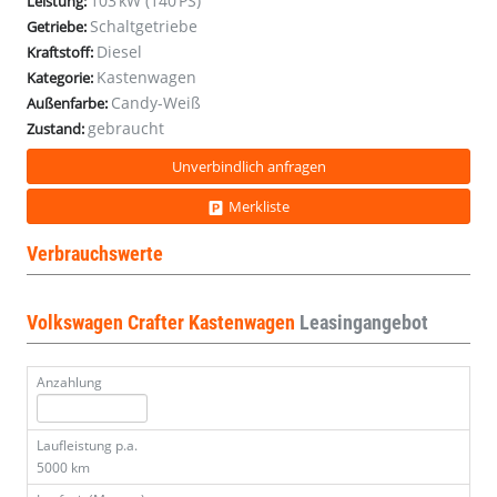
103 kW (140 PS)
Leistung:
VirC
VirC
VirC
VirC
Schaltgetriebe
Getriebe:
44%Nachlass!
44%Nachlass!
44%Nachlass!
44%Nachlass!
Diesel
Kraftstoff:
Kastenwagen
Kategorie:
Candy-Weiß
Außenfarbe:
gebraucht
Zustand:
Unverbindlich anfragen
Merkliste
Verbrauchswerte
Volkswagen Crafter Kastenwagen
Leasingangebot
Anzahlung
Laufleistung p.a.
5000 km