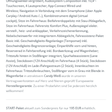
Öffnungswinkel vergrößert, Audiosystem Composition inkl. 10,4"-
Touchscreen, 4 Lautsprecher, App-Connect Wired und
Wireless; Navigation in Verbindung mit dem Smartphone (über Apple
Carplay / Android Auto /...), Kombiinstrument digital (virtual
cockpit), Sitze im Fahrerhaus: Beifahrerdoppelsitz mit Stau-/Ablagefach,
Sitze im Fahrerhaus: Fahrersitz Komfort Plus, Außenspiegel elektr.
verstell-, heiz- und anklappbar, Verkehrszeichenerkennung,
Nebelscheinwerfer mit integriertem Abbiegelicht, Fahrassistenz-Paket
Basic inkl. Geschwindigkeits-Regelanlage (Tempomat) inkl.
Geschwindigkeits-Begrenzeranlage; Einparkhilfe vorn und hinten,
Reserverad in Fahrbereifung inkl. Bordwerkzeug und Wagenheber;
Trittstufe hinten in Stoßfänger integriert, Spurhalteassistent (Lane
Assist), Steckdosen (12V-Anschluß) im Fahrerhaus (4 Stück), Steckdosen
(12V-Anschluß) im Lade-/Fahrgastraum (2 Stück), Innenleuchten im
Fahrerhaus: Trittstufenleuchten, Stoßfänger vorn in Grau mit Blende in
Wagenfarbe
in attraktivem
Candy-Weiß
wurde in unseren
Vertragswerkstätten auf Herz und Nieren geprüft! Europaweite
Herstellergarantie
. Zu einer Probefahrt sind Sie jederzeit herzlich
willkommen!
START-Paket
aktuell zum Sonderpreis für nur
195 EUR
erhältlich.