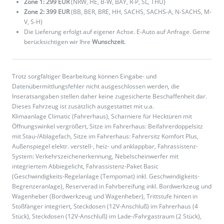
Zone 1: 299 EUR
(NRW, HE, B-W, BAY, R-P, SL, THÜ)
Zone 2: 399 EUR
(BB, BER, BRE, HH, SACHS, SACHS-A, N-SACHS, M-
V, S-H)
Die Lieferung erfolgt auf eigener Achse. E-Auto auf Anfrage. Gerne
berücksichtigen wir Ihre
Wunschzeit
.
Trotz sorgfältiger Bearbeitung können Eingabe- und
Datenübermittlungsfehler nicht ausgeschlossen werden, die
Inseratsangaben stellen daher keine zugesicherte Beschaffenheit dar.
Dieses Fahrzeug ist zusätzlich ausgestattet mit u.a.
Klimaanlage Climatic (Fahrerhaus), Scharniere für Hecktüren mit
Öffnungswinkel vergrößert, Sitze im Fahrerhaus: Beifahrerdoppelsitz
mit Stau-/Ablagefach, Sitze im Fahrerhaus: Fahrersitz Komfort Plus,
Außenspiegel elektr. verstell-, heiz- und anklappbar, Fahrassistenz-
System: Verkehrszeichenerkennung, Nebelscheinwerfer mit
integriertem Abbiegelicht, Fahrassistenz-Paket Basic
(Geschwindigkeits-Regelanlage (Tempomat) inkl. Geschwindigkeits-
Begrenzeranlage), Reserverad in Fahrbereifung inkl. Bordwerkzeug und
Wagenheber (Bordwerkzeug und Wagenheber), Trittstufe hinten in
Stoßfänger integriert, Steckdosen (12V-Anschluß) im Fahrerhaus (4
Stück), Steckdosen (12V-Anschluß) im Lade-/Fahrgastraum (2 Stück),