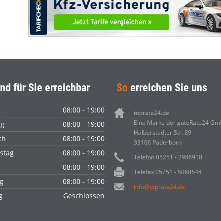
nd für Sie erreichbar
So
erreichen Sie uns
g
08:00 - 19:00
toprate24.de
Eine Marke der guteRate24 G
ag
08:00 - 19:00
Halberstädter Str. 89
ch
08:00 - 19:00
33106 Paderborn
stag
08:00 - 19:00
Telefon 05251 - 2986910
08:00 - 19:00
Telefax 05251 - 5068644
g
08:00 - 19:00
info@toprate24.de
ag
Geschlossen