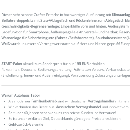
Dieser sehr schöne Crafter Pritsche in hochwertiger Ausführung mit
Klimaanlag
Beifahrerdoppelsitz mit Stau-/Ablagefach und Rückenlehne zum Ablagetisch kl
Geschwindigkeits-Begrenzeranlage; Einparkhilfe vorn und hinten, Audiosystem 
Ladefunktion für Smartphone, Außenspiegel elektr. verstell- und heizbar, Rese
Warnanlage für Sicherheitsgurte (Fahrer-/Beifahrerseite), Spurhalteassistent 
Weiß
wurde in unseren Vertragswerkstätten auf Herz und Nieren geprüft! Euro
START-Paket
aktuell zum Sonderpreis für nur
195 EUR
erhältlich.
Paketinhalt: Deutsche Bedienungsanleitung, Fußmatten Velours, Verbandskas
(Entfolierung, Innen- und Außenreinigung), Vorabsendung Zulassungsunterlag
Warum Autohaus Tabor
Als moderner
Familienbetrieb
sind wir deutscher
Vertragshändler
mit mehr
Wir verbinden das Beste aus
klassischem Vertragshandel
und innovativem
Seit über 40 Jahren schenken uns zahlreiche Kunden ihr Vertrauen!
Es ist unser erklärtes Ziel, Deutschlands günstigste Preise anzubieten.
Geld-zurück-Garantie