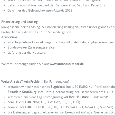
Von AutoBild wurden wir zu den besten Autohändlern 2020 gekürt.
Bekannt aus TV-Werbung auf den Sendern Pro7, Sat.1 und Kabel Eins.
Gewinner des Gebrauchtwagen-Awards 2023.
Finanzierung und Leasing
Maßgeschneiderte Leasing- & Finanzierungslösungen. Durch unser großes Verka
Partnerbanken, die wir 1 zu 1 an Sie weitergeben.
Abwicklung
Inzahlungnahme
Ihres Altwagens anhand digitaler Fahrzeugbewertung au
Bundesweiter
Zulassungsservice
.
Lieferung vor die Haustüre.
Weitere Fahrzeuge finden Sie auf
www.autohaus-tabor.de
Weite Anreise? Kein Problem!
Bei Fahrzeugkauf:
erstatten wir die Kosten eines
Zugtickets
(max. 30 EUR/2.Kl/1 Pers) oder al
Besuch in Straßburg
: Ihre Hotel-Übernachtung bezuschussen wir mit 30 EU
liefern wir Ihnen das Fzg kostengünstig
vor Ihre Haustüre
. Bundesweit!
Zone 1: 299 EUR
(NRW, HE, B-W, BAY, R-P, SL, THÜ)
Zone 2: 399 EUR
(BB, BER, BRE, HH, SACHS, SACHS-A, N-SACHS, M-V, S-H)
Die Lieferung erfolgt auf eigener Achse. E-Auto auf Anfrage. Gerne berücks