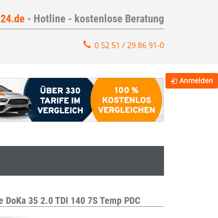
e24.de
- Hotline - kostenlose Beratung
0 52 51 / 29 86 91-0
Anmelden
he DoKa 35 2.0 TDI 140 7S Temp PDC