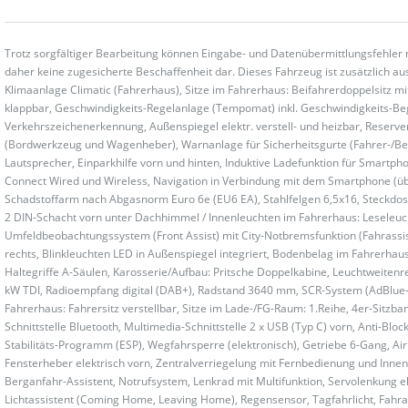
Trotz sorgfältiger Bearbeitung können Eingabe- und Datenübermittlungsfehler 
daher keine zugesicherte Beschaffenheit dar. Dieses Fahrzeug ist zusätzlich aus
Klimaanlage Climatic (Fahrerhaus), Sitze im Fahrerhaus: Beifahrerdoppelsitz 
klappbar, Geschwindigkeits-Regelanlage (Tempomat) inkl. Geschwindigkeits-Be
Verkehrszeichenerkennung, Außenspiegel elektr. verstell- und heizbar, Reserv
(Bordwerkzeug und Wagenheber), Warnanlage für Sicherheitsgurte (Fahrer-/Beif
Lautsprecher, Einparkhilfe vorn und hinten, Induktive Ladefunktion für Smartph
Connect Wired und Wireless, Navigation in Verbindung mit dem Smartphone (über
Schadstoffarm nach Abgasnorm Euro 6e (EU6 EA), Stahlfelgen 6,5x16, Steckdos
2 DIN-Schacht vorn unter Dachhimmel / Innenleuchten im Fahrerhaus: Leseleuch
Umfeldbeobachtungssystem (Front Assist) mit City-Notbremsfunktion (Fahrassi
rechts, Blinkleuchten LED in Außenspiegel integriert, Bodenbelag im Fahrerhau
Haltegriffe A-Säulen, Karosserie/Aufbau: Pritsche Doppelkabine, Leuchtweitenre
kW TDI, Radioempfang digital (DAB+), Radstand 3640 mm, SCR-System (AdBlue-Tec
Fahrerhaus: Fahrersitz verstellbar, Sitze im Lade-/FG-Raum: 1.Reihe, 4er-Sitzba
Schnittstelle Bluetooth, Multimedia-Schnittstelle 2 x USB (Typ C) vorn, Anti-Bloc
Stabilitäts-Programm (ESP), Wegfahrsperre (elektronisch), Getriebe 6-Gang, Air
Fensterheber elektrisch vorn, Zentralverriegelung mit Fernbedienung und Inn
Berganfahr-Assistent, Notrufsystem, Lenkrad mit Multifunktion, Servolenkung e
Lichtassistent (Coming Home, Leaving Home), Regensensor, Tagfahrlicht, Fahr