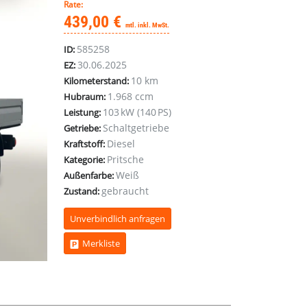
Rate:
439,00 €
mtl. inkl. MwSt.
585258
ID:
30.06.2025
EZ:
10 km
Kilometerstand:
1.968 ccm
Hubraum:
103 kW (140 PS)
Leistung:
Schaltgetriebe
Getriebe:
Diesel
Kraftstoff:
Pritsche
Kategorie:
Weiß
Außenfarbe:
gebraucht
Zustand:
Unverbindlich anfragen
Merkliste