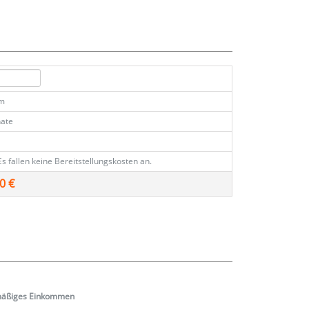
km
ate
Es fallen keine Bereitstellungskosten an.
0 €
mäßiges
Einkommen