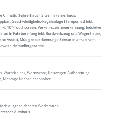
e Climatic (Fahrerhaus), Sitze im Fahrerhaus:
appbar, Geschwindigkeits-Regelanlage (Tempomat) inkl.
inkl. 10"-Touchscreen, Verkehrszeichenerkennung, Induktive
rverad in Fahrbereifung inkl. Bordwerkzeug und Wagenheber,
(Lane Assist), Müdigkeitserkennungs-Sensor
in attraktivem
paweite
Herstellergarantie
.
ten, Warndreieck, Warnweste, Neuwagen-Aufbereitung
en, Montage Kennzeichenhalter
fach ausgezeichneten Werkstätten.
Internet-Autohaus
.