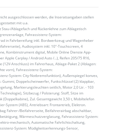
nicht ausgeschlossen werden, die Inseratsangaben stellen
gestattet mit u.a.
mit Stau-/Ablagefach und Rückenlehne zum Ablagetisch
grenzeranlage, Fahrassistenz-System:
erad in Fahrbereifung inkl. Bordwerkzeug und Wagenheber
ahrerseite), Audiosystem inkl. 10"-Touchscreen, 4
one, Kombiinstrument digital, Mobile Online Dienste App-
 Apple Carplay / Android Auto /...), Reifen 205/75 R16,
e (12V-Anschluss) im Fahrerhaus, Ablage-Paket 2 (Ablagen:
te vorn), Fahrassistenz-System:
stenz-System: City-Notbremsfunktion), Außenspiegel konvex,
s: Gummi, Doppelscheinwerfer, Funkschlüssel (2) klappbar,
gelung, Markierungsleuchten seitlich, Motor 2,0 Ltr. - 103
hnologie), Sitzbezug / Polsterung: Stoff, Sitze im
nk (Doppelkabine), Zul. Gesamtgewicht 3,50 t, Mobiltelefon
kier-System (ABS), Antriebsart: Frontantrieb, Elektron.
bag Fahrer-/Beifahrerseite, Beifahrerairbag abschaltbar,
enbetätigung, Wärmeschutzverglasung, Fahrassistenz-System:
lektro-mechanisch, Automatische Fahrlichtschaltung,
assistenz-System: Müdigkeitserkennungs-Sensor,