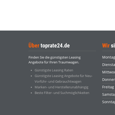
Über
toprate24.de
Wir
si
Monta
Finden Sie die günstigsten Leasing
Angebote für Ihren Traumwagen.
Dienst
Günstigste Leasing Raten
Mittwo
Günstigste Leasing Angebote für Neu-
Donner
Vorführ- und Gebrauchtwagen
Freitag
Marken- und Herstellerunabhängig
Beste Filter- und Suchmöglichkeiten
Samsta
Sonnt