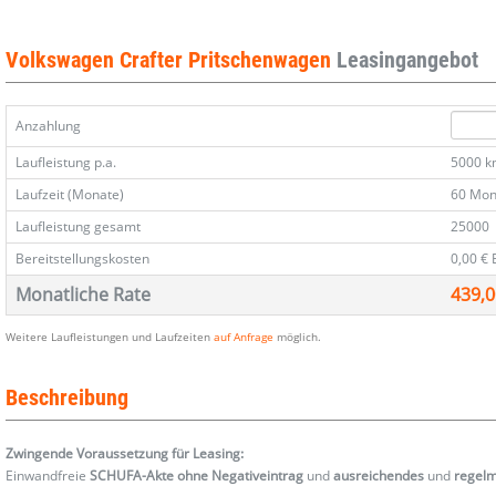
Pritsche
Pritsche
Pritsche
Pritsche
DoKa
DoKa
DoKa
DoKa
35
35
35
35
Volkswagen Crafter Pritschenwagen
Leasingangebot
2.0
2.0
2.0
2.0
TDI
TDI
TDI
TDI
140
140
140
140
Anzahlung
7S
7S
7S
7S
Temp
Temp
Temp
Temp
Laufleistung p.a.
5000 
PDC
PDC
PDC
PDC
Laufzeit (Monate)
60 Mon
Laufleistung gesamt
25000
Bereitstellungskosten
0,00 €
Monatliche Rate
439,0
Weitere Laufleistungen und Laufzeiten
auf Anfrage
möglich.
Beschreibung
Zwingende Voraussetzung für Leasing:
Einwandfreie
SCHUFA-Akte ohne Negativeintrag
und
ausreichendes
und
regel