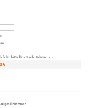
km
ate
Es fallen keine Bereitstellungskosten an.
0 €
mäßiges
Einkommen