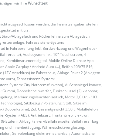
ichtigen wir Ihre
Wunschzeit
.
nicht ausgeschlossen werden, die Inseratsangaben stellen
gestattet mit u.a.
mit Stau-/Ablagefach und Rückenlehne zum Ablagetisch
grenzeranlage, Fahrassistenz-System:
erad in Fahrbereifung inkl. Bordwerkzeug und Wagenheber
ahrerseite), Audiosystem inkl. 10"-Touchscreen, 4
one, Kombiinstrument digital, Mobile Online Dienste App-
 Apple Carplay / Android Auto /...), Reifen 205/75 R16,
e (12V-Anschluss) im Fahrerhaus, Ablage-Paket 2 (Ablagen:
te vorn), Fahrassistenz-System:
stenz-System: City-Notbremsfunktion), Außenspiegel konvex,
s: Gummi, Doppelscheinwerfer, Funkschlüssel (2) klappbar,
gelung, Markierungsleuchten seitlich, Motor 2,0 Ltr. - 103
hnologie), Sitzbezug / Polsterung: Stoff, Sitze im
nk (Doppelkabine), Zul. Gesamtgewicht 3,50 t, Mobiltelefon
kier-System (ABS), Antriebsart: Frontantrieb, Elektron.
(8-Stufen), Airbag Fahrer-/Beifahrerseite, Beifahrerairbag
enung und Innenbetätigung, Wärmeschutzverglasung,
unktion, Servolenkung elektro-mechanisch, Automatische