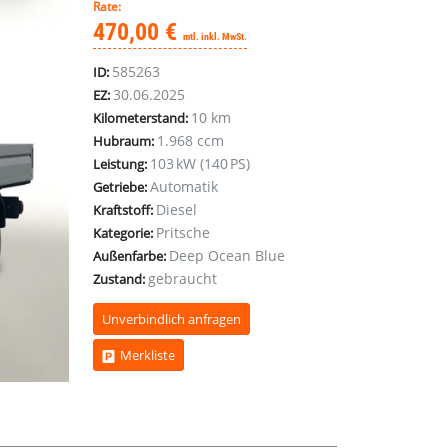
Rate:
470,00 €
mtl. inkl. MwSt.
585263
ID:
30.06.2025
EZ:
10 km
Kilometerstand:
1.968 ccm
Hubraum:
103 kW (140 PS)
Leistung:
Automatik
Getriebe:
Diesel
Kraftstoff:
Pritsche
Kategorie:
Deep Ocean Blue
Außenfarbe:
gebraucht
Zustand:
Unverbindlich anfragen
Merkliste