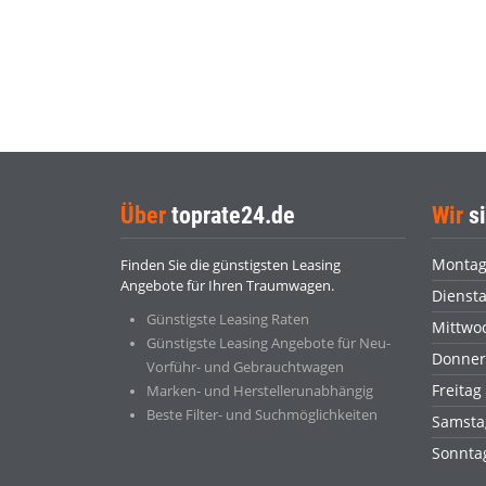
Über
toprate24.de
Wir
si
Monta
Finden Sie die günstigsten Leasing
Angebote für Ihren Traumwagen.
Dienst
Günstigste Leasing Raten
Mittwo
Günstigste Leasing Angebote für Neu-
Donner
Vorführ- und Gebrauchtwagen
Freitag
Marken- und Herstellerunabhängig
Beste Filter- und Suchmöglichkeiten
Samsta
Sonnt