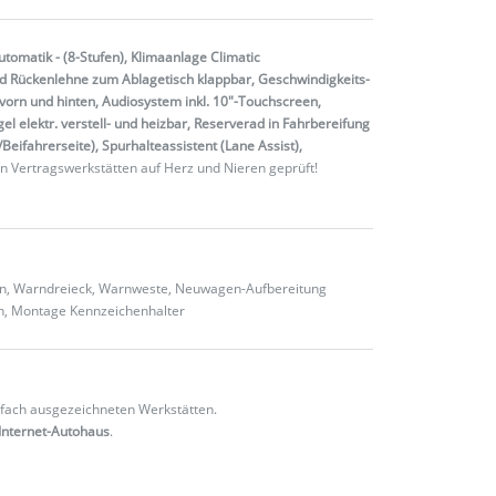
tomatik - (8-Stufen), Klimaanlage Climatic
und Rückenlehne zum Ablagetisch klappbar, Geschwindigkeits-
vorn und hinten, Audiosystem inkl. 10"-Touchscreen,
 elektr. verstell- und heizbar, Reserverad in Fahrbereifung
eifahrerseite), Spurhalteassistent (Lane Assist),
n Vertragswerkstätten auf Herz und Nieren geprüft!
ten, Warndreieck, Warnweste, Neuwagen-Aufbereitung
en, Montage Kennzeichenhalter
fach ausgezeichneten Werkstätten.
Internet-Autohaus
.