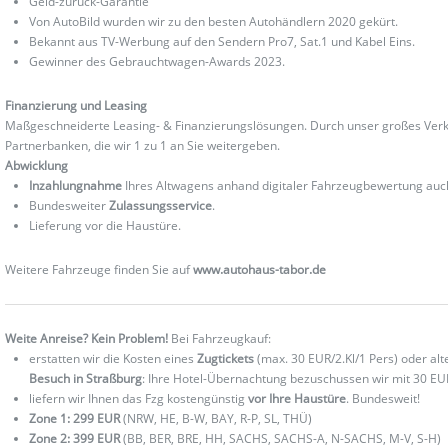
Geld-zurück-Garantie
Von AutoBild wurden wir zu den besten Autohändlern 2020 gekürt.
Bekannt aus TV-Werbung auf den Sendern Pro7, Sat.1 und Kabel Eins.
Gewinner des Gebrauchtwagen-Awards 2023.
Finanzierung und Leasing
Maßgeschneiderte Leasing- & Finanzierungslösungen. Durch unser großes Verka
Partnerbanken, die wir 1 zu 1 an Sie weitergeben.
Abwicklung
Inzahlungnahme
Ihres Altwagens anhand digitaler Fahrzeugbewertung au
Bundesweiter
Zulassungsservice
.
Lieferung vor die Haustüre.
Weitere Fahrzeuge finden Sie auf
www.autohaus-tabor.de
Weite Anreise? Kein Problem!
Bei Fahrzeugkauf:
erstatten wir die Kosten eines
Zugtickets
(max. 30 EUR/2.Kl/1 Pers) oder al
Besuch in Straßburg
: Ihre Hotel-Übernachtung bezuschussen wir mit 30 EU
liefern wir Ihnen das Fzg kostengünstig
vor Ihre Haustüre
. Bundesweit!
Zone 1: 299 EUR
(NRW, HE, B-W, BAY, R-P, SL, THÜ)
Zone 2: 399 EUR
(BB, BER, BRE, HH, SACHS, SACHS-A, N-SACHS, M-V, S-H)