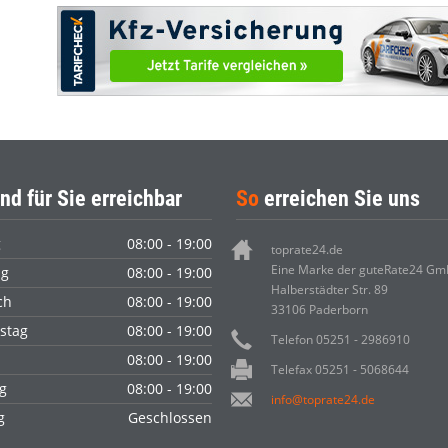
nd für Sie erreichbar
So
erreichen Sie uns
g
08:00 - 19:00
toprate24.de
Eine Marke der guteRate24 G
ag
08:00 - 19:00
Halberstädter Str. 89
ch
08:00 - 19:00
33106 Paderborn
stag
08:00 - 19:00
Telefon 05251 - 2986910
08:00 - 19:00
Telefax 05251 - 5068644
g
08:00 - 19:00
info@toprate24.de
ag
Geschlossen