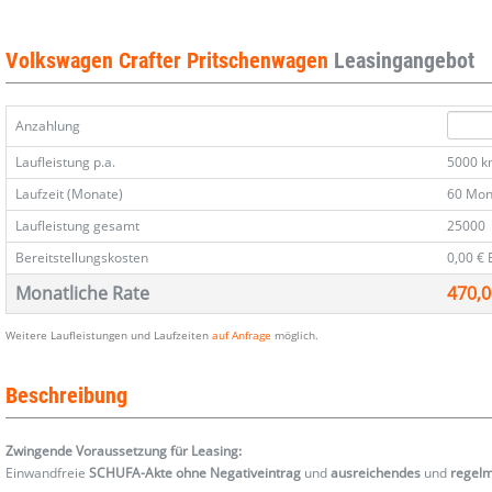
Pritsche
Pritsche
Pritsche
Pritsche
DoKa
DoKa
DoKa
DoKa
35
35
35
35
Volkswagen Crafter Pritschenwagen
Leasingangebot
2.0
2.0
2.0
2.0
TDI
TDI
TDI
TDI
140
140
140
140
Anzahlung
AT8
AT8
AT8
AT8
7S
7S
7S
7S
Laufleistung p.a.
5000 
Temp
Temp
Temp
Temp
Laufzeit (Monate)
60 Mon
Laufleistung gesamt
25000
Bereitstellungskosten
0,00 €
Monatliche Rate
470,0
Weitere Laufleistungen und Laufzeiten
auf Anfrage
möglich.
Beschreibung
Zwingende Voraussetzung für Leasing:
Einwandfreie
SCHUFA-Akte ohne Negativeintrag
und
ausreichendes
und
regel