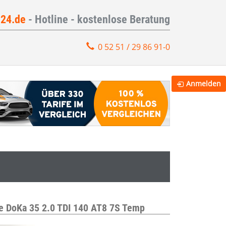
e24.de
- Hotline - kostenlose Beratung
0 52 51 / 29 86 91-0
Anmelden
he DoKa 35 2.0 TDI 140 AT8 7S Temp