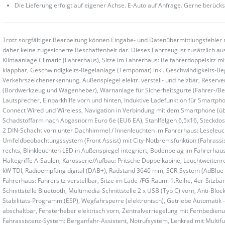
Die Lieferung erfolgt auf eigener Achse. E-Auto auf Anfrage. Gerne berücks
Trotz sorgfältiger Bearbeitung können Eingabe- und Datenübermittlungsfehler 
daher keine zugesicherte Beschaffenheit dar. Dieses Fahrzeug ist zusätzlich aus
Klimaanlage Climatic (Fahrerhaus), Sitze im Fahrerhaus: Beifahrerdoppelsitz 
klappbar, Geschwindigkeits-Regelanlage (Tempomat) inkl. Geschwindigkeits-Be
Verkehrszeichenerkennung, Außenspiegel elektr. verstell- und heizbar, Reserv
(Bordwerkzeug und Wagenheber), Warnanlage für Sicherheitsgurte (Fahrer-/Beif
Lautsprecher, Einparkhilfe vorn und hinten, Induktive Ladefunktion für Smartph
Connect Wired und Wireless, Navigation in Verbindung mit dem Smartphone (über
Schadstoffarm nach Abgasnorm Euro 6e (EU6 EA), Stahlfelgen 6,5x16, Steckdos
2 DIN-Schacht vorn unter Dachhimmel / Innenleuchten im Fahrerhaus: Leseleuch
Umfeldbeobachtungssystem (Front Assist) mit City-Notbremsfunktion (Fahrassi
rechts, Blinkleuchten LED in Außenspiegel integriert, Bodenbelag im Fahrerhau
Haltegriffe A-Säulen, Karosserie/Aufbau: Pritsche Doppelkabine, Leuchtweitenre
kW TDI, Radioempfang digital (DAB+), Radstand 3640 mm, SCR-System (AdBlue-Tec
Fahrerhaus: Fahrersitz verstellbar, Sitze im Lade-/FG-Raum: 1.Reihe, 4er-Sitzba
Schnittstelle Bluetooth, Multimedia-Schnittstelle 2 x USB (Typ C) vorn, Anti-Bloc
Stabilitäts-Programm (ESP), Wegfahrsperre (elektronisch), Getriebe Automatik - 
abschaltbar, Fensterheber elektrisch vorn, Zentralverriegelung mit Fernbedi
Fahrassistenz-System: Berganfahr-Assistent, Notrufsystem, Lenkrad mit Multif