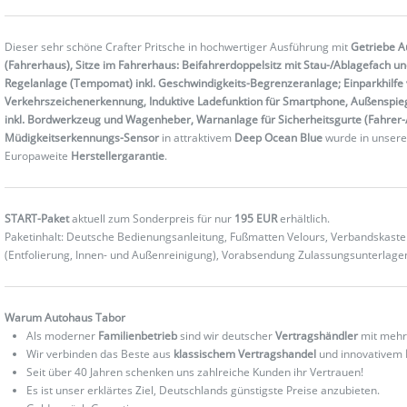
Dieser sehr schöne Crafter Pritsche in hochwertiger Ausführung mit
Getriebe Au
(Fahrerhaus), Sitze im Fahrerhaus: Beifahrerdoppelsitz mit Stau-/Ablagefach 
Regelanlage (Tempomat) inkl. Geschwindigkeits-Begrenzeranlage; Einparkhilfe 
Verkehrszeichenerkennung, Induktive Ladefunktion für Smartphone, Außenspiegel
inkl. Bordwerkzeug und Wagenheber, Warnanlage für Sicherheitsgurte (Fahrer-/B
Müdigkeitserkennungs-Sensor
in attraktivem
Deep Ocean Blue
wurde in unsere
Europaweite
Herstellergarantie
.
START-Paket
aktuell zum Sonderpreis für nur
195 EUR
erhältlich.
Paketinhalt: Deutsche Bedienungsanleitung, Fußmatten Velours, Verbandskas
(Entfolierung, Innen- und Außenreinigung), Vorabsendung Zulassungsunterlag
Warum Autohaus Tabor
Als moderner
Familienbetrieb
sind wir deutscher
Vertragshändler
mit mehr
Wir verbinden das Beste aus
klassischem Vertragshandel
und innovativem
Seit über 40 Jahren schenken uns zahlreiche Kunden ihr Vertrauen!
Es ist unser erklärtes Ziel, Deutschlands günstigste Preise anzubieten.