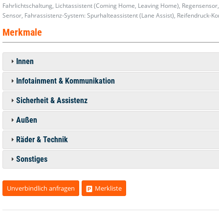
Fahrlichtschaltung, Lichtassistent (Coming Home, Leaving Home), Regensensor,
Sensor, Fahrassistenz-System: Spurhalteassistent (Lane Assist), Reifendruck-Kon
Merkmale
Innen
Infotainment & Kommunikation
Sicherheit & Assistenz
Außen
Räder & Technik
Sonstiges
Unverbindlich anfragen
Merkliste