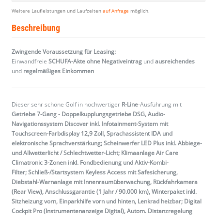
Weitere Laufleistungen und Laufzeiten
auf Anfrage
möglich.
Beschreibung
Zwingende Voraussetzung für Leasing:
Einwandfreie
SCHUFA-Akte ohne Negativeintrag
und
ausreichendes
und
regelmäßiges
Einkommen
Dieser sehr schöne Golf in hochwertiger
R-Line
-Ausführung mit
Getriebe 7-Gang - Doppelkupplungsgetriebe DSG, Audio-
Navigationssystem Discover inkl. Infotainment-System mit
Touchscreen-Farbdisplay 12,9 Zoll, Sprachassistent IDA und
elektronische Sprachverstärkung; Scheinwerfer LED Plus inkl. Abbiege-
und Allwetterlicht / Schlechtwetter-Licht; Klimaanlage Air Care
Climatronic 3-Zonen inkl. Fondbedienung und Aktiv-Kombi-
Filter; Schließ-/Startsystem Keyless Access mit Safesicherung,
Diebstahl-Warnanlage mit Innenraumüberwachung, Rückfahrkamera
(Rear View), Anschlussgarantie (1 Jahr / 90.000 km), Winterpaket inkl.
Sitzheizung vorn, Einparkhilfe vorn und hinten, Lenkrad heizbar; Digital
Cockpit Pro (Instrumentenanzeige Digital), Autom. Distanzregelung