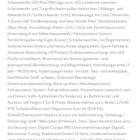
Scheinwerfer LED Plus (VW Logo vorn, LED Lichtleiste zwischen
Scheinwerfer und Türgriffschalen außen beleuchtet / Abbiege- und
Allwetterlicht / Schlechtwetter-Licht), Klimaanlage Air Care Climatronic
3-Zonen inkl. Fondbedienung und Aktiv-Kombi-Filter, Rückfahrkamera
(Rear View), Ausstattungs-Paket: Licht + Sicht inkl. Fernlichtassistent
(Innenspiegel mit Abblendautomatik / Fahrassistenz-System:
Fernlichtregulierung (Light Assist) / Scheibenwischer mit Regensensor),
Seitenscheiben hinten und Heckscheibe abgedunkelt, Sport-Fahrwerk,
Ambiente-Beleuchtung (30 Farben) (Fußraumbeleuchtung vorn LED
(Farbe einstellbar)), Reserverad als Notrad (gewichts- und
platzsparend) (Bordwerkzeug und Wagenheber), Anschlussgarantie (1
Jahr / 90.000 km), Außenspiegel elektr. verstell-, heiz- und anklappbar,
Dachhimmel Stoff, schwarz, Diebstahl-Warnanlage
(Innenraumüberwachung, Back-up-Horn, Abschleppschutz),
Fahrassistenz-System: Fahrprofilauswahl, Fensterheber elektrisch vorn
und hinten, Isofix-Aufnahmen für Kindersitz an Beifahrersitz und
Rücksitz, LM-Felgen 7,5x18 (York), Mittelarmlehne vorn, Reifen 225/40
R18, Schadstoffarm nach Abgasnorm Euro 6e (EU6 EA),
Schließ-/Startsystem Keyless Access mit Safesicherung, Sitzbezug /
Polsterung: Stoff / Mikrovlies ArtVelours, Sitze: Sport-Komfortsitze vorn,
Sitzheizung vorn, Digital Cockpit PRO (Instrumentenanzeige Digital),
Karosserie: 5-türig, Kopfstützen hinten (3-fach), Lendenwirbelstützen
vorn, Mild-Hybrid 110 kW (Motor 1,5 Ltr. - 110 kW eTSI), Mild-Hybrid-