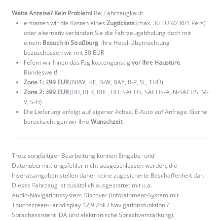
Weite Anreise? Kein Problem!
Bei Fahrzeugkauf:
erstatten wir die Kosten eines
Zugtickets
(max. 30 EUR/2.Kl/1 Pers)
oder alternativ verbinden Sie die Fahrzeugabholung doch mit
einem
Besuch in Straßburg
: Ihre Hotel-Übernachtung
bezuschussen wir mit 30 EUR
liefern wir Ihnen das Fzg kostengünstig
vor Ihre Haustüre
.
Bundesweit!
Zone 1: 299 EUR
(NRW, HE, B-W, BAY, R-P, SL, THÜ)
Zone 2: 399 EUR
(BB, BER, BRE, HH, SACHS, SACHS-A, N-SACHS, M-
V, S-H)
Die Lieferung erfolgt auf eigener Achse. E-Auto auf Anfrage. Gerne
berücksichtigen wir Ihre
Wunschzeit
.
Trotz sorgfältiger Bearbeitung können Eingabe- und
Datenübermittlungsfehler nicht ausgeschlossen werden, die
Inseratsangaben stellen daher keine zugesicherte Beschaffenheit dar.
Dieses Fahrzeug ist zusätzlich ausgestattet mit u.a.
Audio-Navigationssystem Discover (Infotainment-System mit
Touchscreen-Farbdisplay 12,9 Zoll / Navigationsfunktion /
Sprachassistent IDA und elektronische Sprachverstärkung),