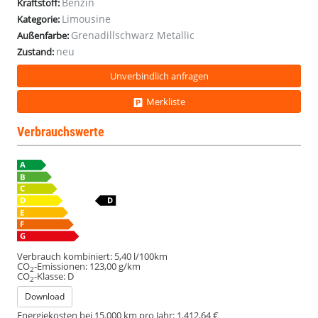
Benzin
Kraftstoff:
Nav
Nav
Nav
Nav
Limousine
Kategorie:
3ZClim
3ZClim
3ZClim
3ZClim
Grenadillschwarz Metallic
Außenfarbe:
neu
Zustand:
Unverbindlich anfragen
Merkliste
Verbrauchswerte
Verbrauch kombiniert:
5,40 l/100km
CO
-Emissionen:
123,00 g/km
2
CO
-Klasse:
D
2
Download
Energiekosten bei 15.000 km pro Jahr:
1.412,64 €