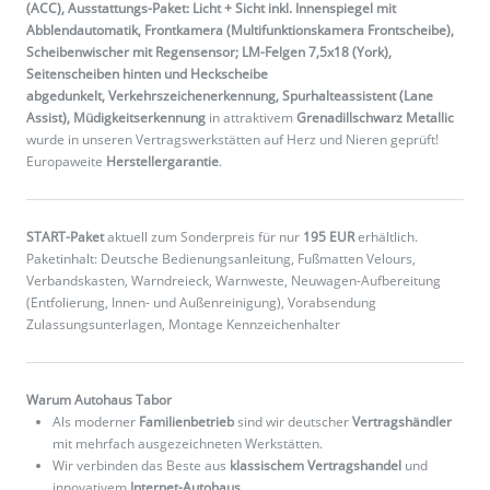
(ACC), Ausstattungs-Paket: Licht + Sicht inkl. Innenspiegel mit
Abblendautomatik, Frontkamera (Multifunktionskamera Frontscheibe),
Scheibenwischer mit Regensensor; LM-Felgen 7,5x18 (York),
Seitenscheiben hinten und Heckscheibe
abgedunkelt, Verkehrszeichenerkennung, Spurhalteassistent (Lane
Assist), Müdigkeitserkennung
in attraktivem
Grenadillschwarz Metallic
wurde in unseren Vertragswerkstätten auf Herz und Nieren geprüft!
Europaweite
Herstellergarantie
.
START-Paket
aktuell zum Sonderpreis für nur
195 EUR
erhältlich.
Paketinhalt: Deutsche Bedienungsanleitung, Fußmatten Velours,
Verbandskasten, Warndreieck, Warnweste, Neuwagen-Aufbereitung
(Entfolierung, Innen- und Außenreinigung), Vorabsendung
Zulassungsunterlagen, Montage Kennzeichenhalter
Warum Autohaus Tabor
Als moderner
Familienbetrieb
sind wir deutscher
Vertragshändler
mit mehrfach ausgezeichneten Werkstätten.
Wir verbinden das Beste aus
klassischem Vertragshandel
und
innovativem
Internet-Autohaus
.