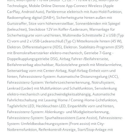
Technologie, Mobile Online Dienste App-Connect Wireless (Apple
CarPlay, Android Auto), Parkbremse elektrisch mit Auto-Hold-Funktion,
Radioempfang digital (DAB+), Sicherheitsgurte hinten außen mit
Gurtstraffer, Sitze vorn höhenverstellbar, Sonnenblenden mit Spiegel
(beleuchtet), Steckdose 12V im Koffer-/Laderaum, Warnanlage für
Sicherheitsgurte vorn und hinten, Multimedia-Schnittstelle 2 x USB (Typ
C) vorn und 2 x USB-Ladeanschluß (Typ C) Mittelkonsole hinten (45 W),
Elektron. Differentialsperre (XDS), Elektron. Stabilitäts-Programm (ESP)
mit Bremskraftverstärker elektro-mechanisch, Getriebe 7-Gang -
Doppelkupplungsgetriebe DSG, Airbag Fahrer-/Beifahrerseite,
Beifahrerairbag abschaltbar, Rücksitzlehne geteilt mit Mittelarmlehne,
Seitenairbag vorn mit Center-Airbag, Kopf-Airbag-Einheit vorn und
hinten, Fahrassistenz-System: Automatische Distanzregelung (ACC),
Fahrassistenz-System: Verkehrszeichenerkennung, Notrufsystem,
Lenkrad (Leder) mit Multifunktion und Schaltfunktion, Servolenkung
elektro-mechanisch und geschwindigkeitsabhängig, Automatische
Fahrlichtschaltung mit Leaving Home / Coming-Home-Lichtfunktion,
Tagfahrlicht LED, Heckleuchten LED, Einparkhilfe vorn und hinten,
Fahrassistenz-System: Ablenkungs- und Müdigkeitserkennung,
Fahrassistenz-System: Spurhalteassistent (Lane Assist), Fahrassistenz-
System: Umfeldbeobachtungssystem (Front assist) mit City-
Notbremsfunktion, Reifenkontroll-Anzeige, Start/Stop-Anlage mit