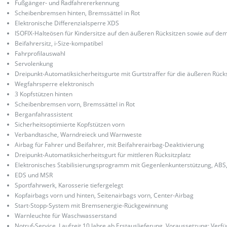
Fußgänger- und Radfahrererkennung
Scheibenbremsen hinten, Bremssättel in Rot
Elektronische Differenzialsperre XDS
ISOFIX-Halteösen für Kindersitze auf den äußeren Rücksitzen sowie auf de
Beifahrersitz, i-Size-kompatibel
Fahrprofilauswahl
Servolenkung
Dreipunkt-Automatiksicherheitsgurte mit Gurtstraffer für die äußeren Rücks
Wegfahrsperre elektronisch
3 Kopfstützen hinten
Scheibenbremsen vorn, Bremssättel in Rot
Berganfahrassistent
Sicherheitsoptimierte Kopfstützen vorn
Verbandtasche, Warndreieck und Warnweste
Airbag für Fahrer und Beifahrer, mit Beifahrerairbag-Deaktivierung
Dreipunkt-Automatiksicherheitsgurt für mittleren Rücksitzplatz
Elektronisches Stabilisierungsprogramm mit Gegenlenkunterstützung, ABS,
EDS und MSR
Sportfahrwerk, Karosserie tiefergelegt
Kopfairbags vorn und hinten, Seitenairbags vorn, Center-Airbag
Start-Stopp-System mit Bremsenergie-Rückgewinnung
Warnleuchte für Waschwasserstand
Notruf-Service, Laufzeit 10 Jahre ab Erstauslieferung, Voraussetzung: Verfü