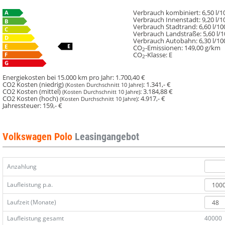
2.0
2.0
l
l
Verbrauch kombiniert:
6,50 l/
Verbrauch Innenstadt:
9,20 l/
TSI
TSI
Verbrauch Stadtrand:
6,60 l/1
OPF
OPF
Verbrauch Landstraße:
5,60 l/
Verbrauch Autobahn:
6,30 l/1
207
207
CO
-Emissionen:
149,00 g/km
2
PS
PS
CO
-Klasse:
E
2
7-
7-
Gang-
Gang-
Energiekosten bei 15.000 km pro Jahr:
1.700,40 €
DSG
DSG
CO2 Kosten (niedrig)
:
1.341,- €
(Kosten Durchschnitt 10 Jahre)
CO2 Kosten (mittel)
:
3.184,88 €
#SONDERLEASING
#SONDERLEASING
(Kosten Durchschnitt 10 Jahre)
CO2 Kosten (hoch)
:
4.917,- €
(Kosten Durchschnitt 10 Jahre)
Jahressteuer:
159,- €
Volkswagen Polo
Leasingangebot
Anzahlung
Laufleistung p.a.
Laufzeit (Monate)
Laufleistung gesamt
40000