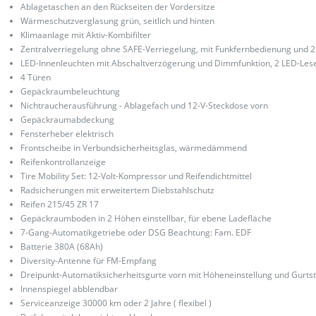
Ablagetaschen an den Rückseiten der Vordersitze
Wärmeschutzverglasung grün, seitlich und hinten
Klimaanlage mit Aktiv-Kombifilter
Zentralverriegelung ohne SAFE-Verriegelung, mit Funkfernbedienung und 2
LED-Innenleuchten mit Abschaltverzögerung und Dimmfunktion, 2 LED-Lese
4 Türen
Gepäckraumbeleuchtung
Nichtraucherausführung - Ablagefach und 12-V-Steckdose vorn
Gepäckraumabdeckung
Fensterheber elektrisch
Frontscheibe in Verbundsicherheitsglas, wärmedämmend
Reifenkontrollanzeige
Tire Mobility Set: 12-Volt-Kompressor und Reifendichtmittel
Radsicherungen mit erweitertem Diebstahlschutz
Reifen 215/45 ZR 17
Gepäckraumboden in 2 Höhen einstellbar, für ebene Ladefläche
7-Gang-Automatikgetriebe oder DSG Beachtung: Fam. EDF
Batterie 380A (68Ah)
Diversity-Antenne für FM-Empfang
Dreipunkt-Automatiksicherheitsgurte vorn mit Höheneinstellung und Gurtst
Innenspiegel abblendbar
Serviceanzeige 30000 km oder 2 Jahre ( flexibel )