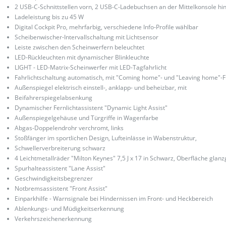
2 USB-C-Schnittstellen vorn, 2 USB-C-Ladebuchsen an der Mittelkonsole hin
Ladeleistung bis zu 45 W
Digital Cockpit Pro, mehrfarbig, verschiedene Info-Profile wählbar
Scheibenwischer-Intervallschaltung mit Lichtsensor
Leiste zwischen den Scheinwerfern beleuchtet
LED-Rückleuchten mit dynamischer Blinkleuchte
LIGHT - LED-Matrix-Scheinwerfer mit LED-Tagfahrlicht
Fahrlichtschaltung automatisch, mit "Coming home"- und "Leaving home"-F
Außenspiegel elektrisch einstell-, anklapp- und beheizbar, mit
Beifahrerspiegelabsenkung
Dynamischer Fernlichtassistent "Dynamic Light Assist"
Außenspiegelgehäuse und Türgriffe in Wagenfarbe
Abgas-Doppelendrohr verchromt, links
Stoßfänger im sportlichen Design, Lufteinlässe in Wabenstruktur,
Schwellerverbreiterung schwarz
4 Leichtmetallräder "Milton Keynes" 7,5 J x 17 in Schwarz, Oberfläche glan
Spurhalteassistent "Lane Assist"
Geschwindigkeitsbegrenzer
Notbremsassistent "Front Assist"
Einparkhilfe - Warnsignale bei Hindernissen im Front- und Heckbereich
Ablenkungs- und Müdigkeitserkennung
Verkehrszeichenerkennung