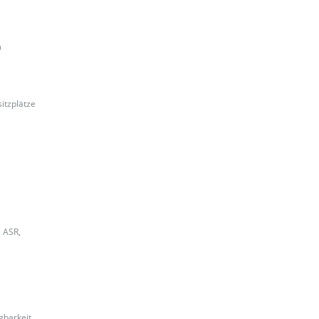
m
itzplätze
 ASR,
gbarkeit