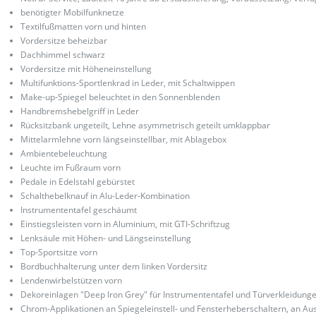
benötigter Mobilfunknetze
Textilfußmatten vorn und hinten
Vordersitze beheizbar
Dachhimmel schwarz
Vordersitze mit Höheneinstellung
Multifunktions-Sportlenkrad in Leder, mit Schaltwippen
Make-up-Spiegel beleuchtet in den Sonnenblenden
Handbremshebelgriff in Leder
Rücksitzbank ungeteilt, Lehne asymmetrisch geteilt umklappbar
Mittelarmlehne vorn längseinstellbar, mit Ablagebox
Ambientebeleuchtung
Leuchte im Fußraum vorn
Pedale in Edelstahl gebürstet
Schalthebelknauf in Alu-Leder-Kombination
Instrumententafel geschäumt
Einstiegsleisten vorn in Aluminium, mit GTI-Schriftzug
Lenksäule mit Höhen- und Längseinstellung
Top-Sportsitze vorn
Bordbuchhalterung unter dem linken Vordersitz
Lendenwirbelstützen vorn
Dekoreinlagen "Deep Iron Grey" für Instrumententafel und Türverkleidung
Chrom-Applikationen an Spiegeleinstell- und Fensterheberschaltern, an Au