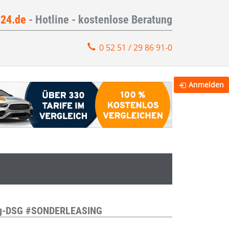
e24.de
- Hotline - kostenlose Beratung
0 52 51 / 29 86 91-0
Anmelden
ang-DSG #SONDERLEASING