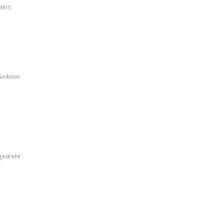
ten;
unktion
zgedreht