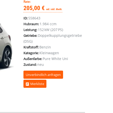
Rate:
205,00 €
mtl. inkl. MwSt.
558643
ID:
1.984 ccm
Hubraum:
152 kW (207 PS)
Leistung:
Doppelkupplungsgetriebe
Getriebe:
(DSG)
Benzin
Kraftstoff:
Kleinwagen
Kategorie:
Pure White Uni
Außenfarbe:
neu
Zustand:
Unverbindlich anfragen
Merkliste