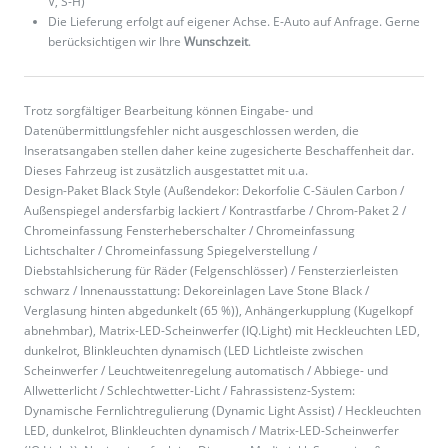
V, S-H)
Die Lieferung erfolgt auf eigener Achse. E-Auto auf Anfrage. Gerne
berücksichtigen wir Ihre
Wunschzeit
.
Trotz sorgfältiger Bearbeitung können Eingabe- und
Datenübermittlungsfehler nicht ausgeschlossen werden, die
Inseratsangaben stellen daher keine zugesicherte Beschaffenheit dar.
Dieses Fahrzeug ist zusätzlich ausgestattet mit u.a.
Design-Paket Black Style (Außendekor: Dekorfolie C-Säulen Carbon /
Außenspiegel andersfarbig lackiert / Kontrastfarbe / Chrom-Paket 2 /
Chromeinfassung Fensterheberschalter / Chromeinfassung
Lichtschalter / Chromeinfassung Spiegelverstellung /
Diebstahlsicherung für Räder (Felgenschlösser) / Fensterzierleisten
schwarz / Innenausstattung: Dekoreinlagen Lave Stone Black /
Verglasung hinten abgedunkelt (65 %)), Anhängerkupplung (Kugelkopf
abnehmbar), Matrix-LED-Scheinwerfer (IQ.Light) mit Heckleuchten LED,
dunkelrot, Blinkleuchten dynamisch (LED Lichtleiste zwischen
Scheinwerfer / Leuchtweitenregelung automatisch / Abbiege- und
Allwetterlicht / Schlechtwetter-Licht / Fahrassistenz-System:
Dynamische Fernlichtregulierung (Dynamic Light Assist) / Heckleuchten
LED, dunkelrot, Blinkleuchten dynamisch / Matrix-LED-Scheinwerfer