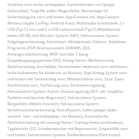
Sitzlehne vorn rechts umklappbar, Sonnenblenden mit Spiegel
(beleuchtet), Türgriffe außen Wagenfarbe, Warnanlage für
Sicherheitsgurte vorn und hinten, App-Connect inkl. App-Connect
Wireless (Apple CarPlay, Android Auto), Multimedia-Schnittstelle 2 x
USB (Typ C) vorn und 2 x USB-Ladeanschluß (Typ C) Mittelkonsole
hinten (45 W), Anti-Blockier-System (ABS), Fahrassistenz-System:
Fußgängererkennung, Antriebsart: Allradantrieb, Elektron. Stabilitäts-
Programm (ESP) Bremsassistent, ASR/ABS, EDS,
Anhängerstabilisierung, MSR, Getriebe 7-Gang -
Doppelkupplungsgetriebe DSG, Airbag Fahrer-/Beifahrerseite,
Beifahrerairbag abschaltbar, Fensterheber elektrisch vorn und hinten,
Isofix-Aufnahmen für Kindersitz an Rücksitz, Kopf-Airbag-System vorn
und hinten inkl. Seitenairbag vorn, Mittelarmlehne vorn, Sitze: Sport-
Komfortsitze vorn, Sitzheizung vorn, Zentralverriegelung,
Fahrassistenz-System: Autom. Distanzregelung (ACC inkl. Stop&Go-
Funktion und Geschw.-Begrenzer), Fahrassistenz-System:
Berganfahr-/Abfahr-Assistent, Fahrassistenz-System:
Verkehrszeichenerkennung, Notrufsystem, Außenspiegel elektr.
verstell-, heiz- und anklappbar, mit Memory, Automatische
Fahrlichtschaltung mit Leaving Home / Coming-Home-Lichtfunktion,
Tagfahrlicht LED, Scheibenwischer mit Regensensor, Einparkhilfe vorn
und hinten, Fahrassistenz-System: Parklenkassistent (Park Assist),