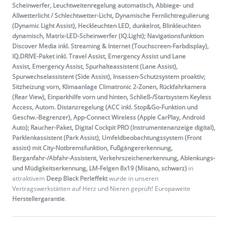
Scheinwerfer, Leuchtweitenregelung automatisch, Abbiege- und
Allwetterlicht / Schlechtwetter-Licht, Dynamische Fernlichtregulierung
(Dynamic Light Assist), Heckleuchten LED, dunkelrot, Blinkleuchten
dynamisch, Matrix-LED-Scheinwerfer (IQ.Light); Navigationsfunktion
Discover Media inkl. Streaming & Internet (Touchscreen-Farbdisplay),
IQ.DRIVE-Paket inkl. Travel Assist, Emergency Assist und Lane
Assist, Emergency Assist, Spurhalteassistent (Lane Assist),
Spurwechselassistent (Side Assist), Insassen-Schutzsystem proaktiv;
Sitzheizung vorn, Klimaanlage Climatronic 2-Zonen, Rückfahrkamera
(Rear View), Einparkhilfe vorn und hinten, Schließ-/Startsystem Keyless
Access, Autom. Distanzregelung (ACC inkl. Stop&Go-Funktion und
Geschw.-Begrenzer), App-Connect Wireless (Apple CarPlay, Android
Auto); Raucher-Paket, Digital Cockpit PRO (Instrumentenanzeige digital),
Parklenkassistent (Park Assist), Umfeldbeobachtungssystem (Front
assist) mit City-Notbremsfunktion, Fußgängererkennung,
Berganfahr-/Abfahr-Assistent, Verkehrszeichenerkennung, Ablenkungs-
und Müdigkeitserkennung, LM-Felgen 8x19 (Misano, schwarz)
in
attraktivem
Deep Black Perleffekt
wurde in unseren
Vertragswerkstätten auf Herz und Nieren geprüft! Europaweite
Herstellergarantie
.