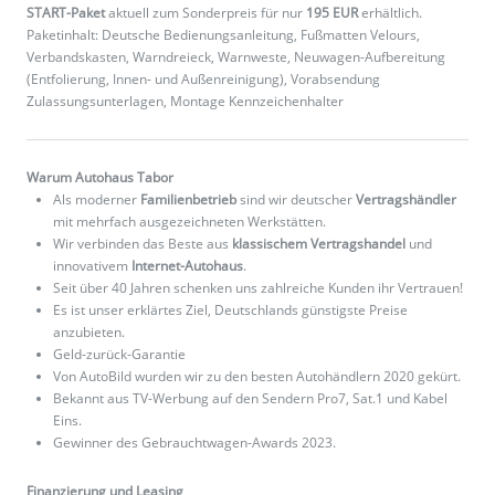
START-Paket
aktuell zum Sonderpreis für nur
195 EUR
erhältlich.
Paketinhalt: Deutsche Bedienungsanleitung, Fußmatten Velours,
Verbandskasten, Warndreieck, Warnweste, Neuwagen-Aufbereitung
(Entfolierung, Innen- und Außenreinigung), Vorabsendung
Zulassungsunterlagen, Montage Kennzeichenhalter
Warum Autohaus Tabor
Als moderner
Familienbetrieb
sind wir deutscher
Vertragshändler
mit mehrfach ausgezeichneten Werkstätten.
Wir verbinden das Beste aus
klassischem Vertragshandel
und
innovativem
Internet-Autohaus
.
Seit über 40 Jahren schenken uns zahlreiche Kunden ihr Vertrauen!
Es ist unser erklärtes Ziel, Deutschlands günstigste Preise
anzubieten.
Geld-zurück-Garantie
Von AutoBild wurden wir zu den besten Autohändlern 2020 gekürt.
Bekannt aus TV-Werbung auf den Sendern Pro7, Sat.1 und Kabel
Eins.
Gewinner des Gebrauchtwagen-Awards 2023.
Finanzierung und Leasing