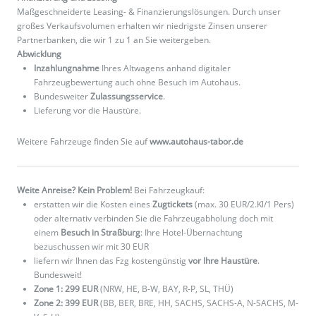
Maßgeschneiderte Leasing- & Finanzierungslösungen. Durch unser
großes Verkaufsvolumen erhalten wir niedrigste Zinsen unserer
Partnerbanken, die wir 1 zu 1 an Sie weitergeben.
Abwicklung
Inzahlungnahme
Ihres Altwagens anhand digitaler
Fahrzeugbewertung auch ohne Besuch im Autohaus.
Bundesweiter
Zulassungsservice
.
Lieferung vor die Haustüre.
Weitere Fahrzeuge finden Sie auf
www.autohaus-tabor.de
Weite Anreise? Kein Problem!
Bei Fahrzeugkauf:
erstatten wir die Kosten eines
Zugtickets
(max. 30 EUR/2.Kl/1 Pers)
oder alternativ verbinden Sie die Fahrzeugabholung doch mit
einem
Besuch in Straßburg
: Ihre Hotel-Übernachtung
bezuschussen wir mit 30 EUR
liefern wir Ihnen das Fzg kostengünstig
vor Ihre Haustüre
.
Bundesweit!
Zone 1: 299 EUR
(NRW, HE, B-W, BAY, R-P, SL, THÜ)
Zone 2: 399 EUR
(BB, BER, BRE, HH, SACHS, SACHS-A, N-SACHS, M-