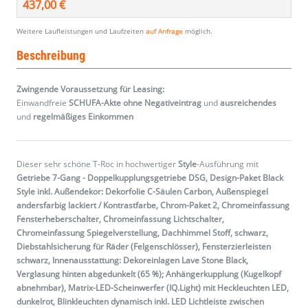
437,00 €
Weitere Laufleistungen und Laufzeiten
auf Anfrage
möglich.
Beschreibung
Zwingende Voraussetzung für Leasing:
Einwandfreie
SCHUFA-Akte ohne Negativeintrag
und
ausreichendes
und
regelmäßiges
Einkommen
Dieser sehr schöne T-Roc in hochwertiger
Style
-Ausführung mit
Getriebe 7-Gang - Doppelkupplungsgetriebe DSG, Design-Paket Black
Style inkl. Außendekor: Dekorfolie C-Säulen Carbon, Außenspiegel
andersfarbig lackiert / Kontrastfarbe, Chrom-Paket 2, Chromeinfassung
Fensterheberschalter, Chromeinfassung Lichtschalter,
Chromeinfassung Spiegelverstellung, Dachhimmel Stoff, schwarz,
Diebstahlsicherung für Räder (Felgenschlösser), Fensterzierleisten
schwarz, Innenausstattung: Dekoreinlagen Lave Stone Black,
Verglasung hinten abgedunkelt (65 %); Anhängerkupplung (Kugelkopf
abnehmbar), Matrix-LED-Scheinwerfer (IQ.Light) mit Heckleuchten LED,
dunkelrot, Blinkleuchten dynamisch inkl. LED Lichtleiste zwischen