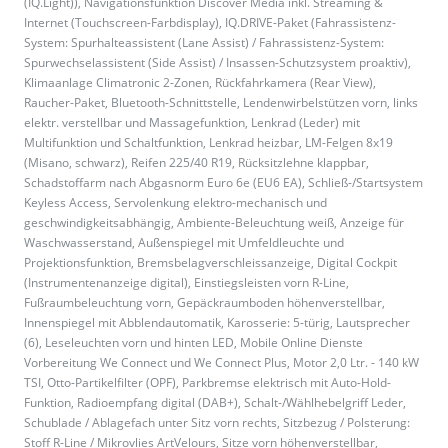
(IQ.Light)), Navigationsfunktion Discover Media inkl. Streaming &
Internet (Touchscreen-Farbdisplay), IQ.DRIVE-Paket (Fahrassistenz-
System: Spurhalteassistent (Lane Assist) / Fahrassistenz-System:
Spurwechselassistent (Side Assist) / Insassen-Schutzsystem proaktiv),
Klimaanlage Climatronic 2-Zonen, Rückfahrkamera (Rear View),
Raucher-Paket, Bluetooth-Schnittstelle, Lendenwirbelstützen vorn, links
elektr. verstellbar und Massagefunktion, Lenkrad (Leder) mit
Multifunktion und Schaltfunktion, Lenkrad heizbar, LM-Felgen 8x19
(Misano, schwarz), Reifen 225/40 R19, Rücksitzlehne klappbar,
Schadstoffarm nach Abgasnorm Euro 6e (EU6 EA), Schließ-/Startsystem
Keyless Access, Servolenkung elektro-mechanisch und
geschwindigkeitsabhängig, Ambiente-Beleuchtung weiß, Anzeige für
Waschwasserstand, Außenspiegel mit Umfeldleuchte und
Projektionsfunktion, Bremsbelagverschleissanzeige, Digital Cockpit
(Instrumentenanzeige digital), Einstiegsleisten vorn R-Line,
Fußraumbeleuchtung vorn, Gepäckraumboden höhenverstellbar,
Innenspiegel mit Abblendautomatik, Karosserie: 5-türig, Lautsprecher
(6), Leseleuchten vorn und hinten LED, Mobile Online Dienste
Vorbereitung We Connect und We Connect Plus, Motor 2,0 Ltr. - 140 kW
TSI, Otto-Partikelfilter (OPF), Parkbremse elektrisch mit Auto-Hold-
Funktion, Radioempfang digital (DAB+), Schalt-/Wählhebelgriff Leder,
Schublade / Ablagefach unter Sitz vorn rechts, Sitzbezug / Polsterung:
Stoff R-Line / Mikrovlies ArtVelours, Sitze vorn höhenverstellbar,