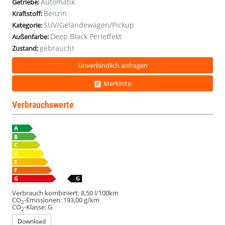
Automatik
Getriebe:
AHK
AHK
AHK
AHK
Benzin
Kraftstoff:
Matrix
Matrix
Matrix
Matrix
SUV/Geländewagen/Pickup
Kategorie:
Deep Black Perleffekt
Außenfarbe:
gebraucht
Zustand:
Unverbindlich anfragen
Merkliste
Verbrauchswerte
Verbrauch kombiniert:
8,50 l/100km
CO
-Emissionen:
193,00 g/km
2
CO
-Klasse:
G
2
Download