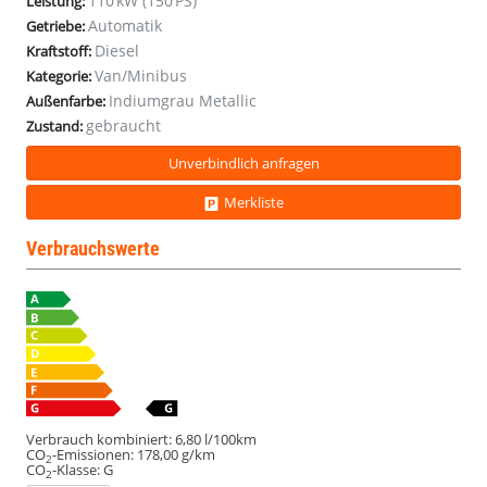
110 kW (150 PS)
Leistung:
Markise
Markise
Markise
Markise
Markise
Markise
Markise
Markise
Markise
Markise
Markise
Automatik
Getriebe:
Diesel
Kraftstoff:
Van/Minibus
Kategorie:
Indiumgrau Metallic
Außenfarbe:
gebraucht
Zustand:
Unverbindlich anfragen
Merkliste
Verbrauchswerte
Verbrauch kombiniert:
6,80 l/100km
CO
-Emissionen:
178,00 g/km
2
CO
-Klasse:
G
2