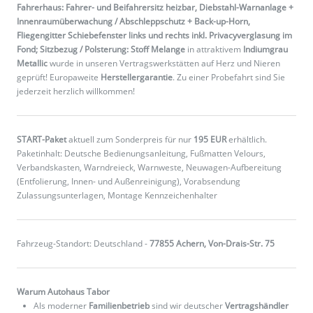
Fahrerhaus: Fahrer- und Beifahrersitz heizbar, Diebstahl-Warnanlage +
Innenraumüberwachung / Abschleppschutz + Back-up-Horn,
Fliegengitter Schiebefenster links und rechts inkl. Privacyverglasung im
Fond; Sitzbezug / Polsterung: Stoff Melange
in attraktivem
Indiumgrau
Metallic
wurde in unseren Vertragswerkstätten auf Herz und Nieren
geprüft! Europaweite
Herstellergarantie
. Zu einer Probefahrt sind Sie
jederzeit herzlich willkommen!
START-Paket
aktuell zum Sonderpreis für nur
195 EUR
erhältlich.
Paketinhalt: Deutsche Bedienungsanleitung, Fußmatten Velours,
Verbandskasten, Warndreieck, Warnweste, Neuwagen-Aufbereitung
(Entfolierung, Innen- und Außenreinigung), Vorabsendung
Zulassungsunterlagen, Montage Kennzeichenhalter
Fahrzeug-Standort: Deutschland -
77855 Achern, Von-Drais-Str. 75
Warum Autohaus Tabor
Als moderner
Familienbetrieb
sind wir deutscher
Vertragshändler