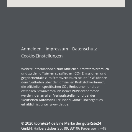
Anmelden
Impressum
Datenschutz
Cookie-Einstellungen
Weitere Informationen zum offiziellen Kraftstoffverbrauch
und zu den offiziellen spezifischen CO
-Emissionen und
2
gegebenenfalls zum Stromverbrauch neuer PKW können
dem 'Leitfaden über den offiziellen Kraftstoffverbrauch,
die offiziellen spezifischen CO
-Emissionen und den
2
offiziellen Stromverbrauch neuer PKW' entnommen
werden, der an allen Verkaufsstellen und bei der
'Deutschen Automobil Treuhand GmbH' unentgeltlich
erhältlich ist unter www.dat.de.
© 2026
toprate24.de Eine Marke der guteRate24
GmbH
,
Halberstädter Str. 89
,
33106
Paderborn,
+49