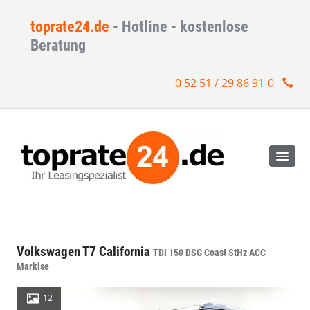
toprate24.de
- Hotline - kostenlose
Beratung
0 52 51 / 29 86 91-0
Volkswagen T7 California
TDI 150 DSG Coast StHz ACC
Markise
12