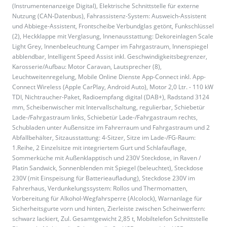
(Instrumentenanzeige Digital), Elektrische Schnittstelle für externe
Nutzung (CAN-Datenbus), Fahrassistenz-System: Ausweich-Assistent
und Abbiege-Assistent, Frontscheibe Verbundglas getönt, Funkschlüssel
(2), Heckklappe mit Verglasung, Innenausstattung: Dekoreinlagen Scale
Light Grey, Innenbeleuchtung Camper im Fahrgastraum, Innenspiegel
abblendbar, Intelligent Speed Assist inkl. Geschwindigkeitsbegrenzer,
Karosserie/Aufbau: Motor Caravan, Lautsprecher (8),
Leuchtweitenregelung, Mobile Online Dienste App-Connect inkl. App-
Connect Wireless (Apple CarPlay, Android Auto), Motor 2,0 Ltr. - 110 kW
TDI, Nichtraucher-Paket, Radioempfang digital (DAB+), Radstand 3124
mm, Scheibenwischer mit Intervallschaltung, regulierbar, Schiebetür
Lade-/Fahrgastraum links, Schiebetür Lade-/Fahrgastraum rechts,
Schubladen unter Außensitze im Fahrerraum und Fahrgastraum und 2
Abfallbehälter, Sitzausstattung: 4-Sitzer, Sitze im Lade-/FG-Raum:
1.Reihe, 2 Einzelsitze mit integriertem Gurt und Schlafauflage,
Sommerküche mit Außenklapptisch und 230V Steckdose, in Raven /
Platin Sandwick, Sonnenblenden mit Spiegel (beleuchtet), Steckdose
230V (mit Einspeisung für Batterieaufladung), Steckdose 230V im
Fahrerhaus, Verdunkelungssystem: Rollos und Thermomatten,
Vorbereitung für Alkohol-Wegfahrsperre (Alcolock), Warnanlage für
Sicherheitsgurte vorn und hinten, Zierleiste zwischen Scheinwerfern:
schwarz lackiert, Zul. Gesamtgewicht 2,85 t, Mobiltelefon Schnittstelle