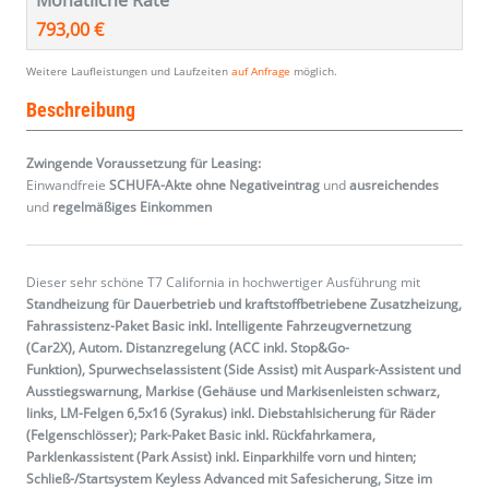
Monatliche Rate
793,00 €
Weitere Laufleistungen und Laufzeiten
auf Anfrage
möglich.
Beschreibung
Zwingende Voraussetzung für Leasing:
Einwandfreie
SCHUFA-Akte ohne Negativeintrag
und
ausreichendes
und
regelmäßiges
Einkommen
Dieser sehr schöne T7 California in hochwertiger Ausführung mit
Standheizung für Dauerbetrieb und kraftstoffbetriebene Zusatzheizung,
Fahrassistenz-Paket Basic inkl. Intelligente Fahrzeugvernetzung
(Car2X), Autom. Distanzregelung (ACC inkl. Stop&Go-
Funktion), Spurwechselassistent (Side Assist) mit Auspark-Assistent und
Ausstiegswarnung, Markise (Gehäuse und Markisenleisten schwarz,
links, LM-Felgen 6,5x16 (Syrakus) inkl. Diebstahlsicherung für Räder
(Felgenschlösser); Park-Paket Basic inkl. Rückfahrkamera,
Parklenkassistent (Park Assist) inkl. Einparkhilfe vorn und hinten;
Schließ-/Startsystem Keyless Advanced mit Safesicherung, Sitze im