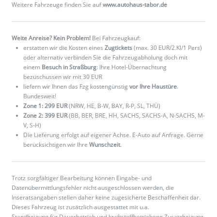
Weitere Fahrzeuge finden Sie auf
www.autohaus-tabor.de
Weite Anreise? Kein Problem!
Bei Fahrzeugkauf:
erstatten wir die Kosten eines
Zugtickets
(max. 30 EUR/2.Kl/1 Pers)
oder alternativ verbinden Sie die Fahrzeugabholung doch mit
einem
Besuch in Straßburg
: Ihre Hotel-Übernachtung
bezuschussen wir mit 30 EUR
liefern wir Ihnen das Fzg kostengünstig
vor Ihre Haustüre
.
Bundesweit!
Zone 1: 299 EUR
(NRW, HE, B-W, BAY, R-P, SL, THÜ)
Zone 2: 399 EUR
(BB, BER, BRE, HH, SACHS, SACHS-A, N-SACHS, M-
V, S-H)
Die Lieferung erfolgt auf eigener Achse. E-Auto auf Anfrage. Gerne
berücksichtigen wir Ihre
Wunschzeit
.
Trotz sorgfältiger Bearbeitung können Eingabe- und
Datenübermittlungsfehler nicht ausgeschlossen werden, die
Inseratsangaben stellen daher keine zugesicherte Beschaffenheit dar.
Dieses Fahrzeug ist zusätzlich ausgestattet mit u.a.
Standheizung für Dauerbetrieb und kraftstoffbetriebene Zusatzheizung,