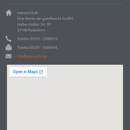
toprate24.de
Eine Marke der guteRate24 GmBH
Halberstädter Str. 89
33106 Paderborn
Telefon 05251 - 2986910
Telefax 05251 - 5068644
info@toprate24.de