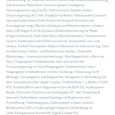
Fahrassistenz-Paket Basic (Service-System: Intelligente
Fahrzeugvernetzung (Car2X) / Fahrassistenz-System: Autom.
Distanzregelung (ACC inkl. Stop&Go-Funktion) / Fahrassistenz-System:
Spurwechselassistent (Side Assist) mit Auspark-Assistent und
Ausstiegswarnung), Markise (Gehäuse und Markisenleisten schwarz,
links), LM-Felgen 6,5x16 (Syrakus) (Diebstahlsicherung für Räder
(Felgenschlösser)), Park-Paket Basic (Rückfahrkamera / Fahrassistenz-
System: Parklenkassistent (Park Assist) inkl. Einparkhilfe vorn und
hinten), Schließ-/Startsystem Keyless Advanced mit Safesicherung, Sitze
im Fahrerhaus: Fahrer- und Beifahrersitz heizbar, Diebstahl-
Warnanlage + Innenraumüberwachung / Abschleppschutz + Back-up-
Horn, Fliegengitter Schiebefenster links und rechts inkl.
Privacyverglasung im Fond (Fliegengitter Schiebefenster links /
Fliegengitter Schiebefenster rechts), Sitzbezug / Polsterung: Stoff
Melange, Campingtisch und Klappstühle, Navigation in Verbindung mit
dem Smartphone (über Apple Carplay / Android Auto /...), Reifen 215/65
R16, Schadstoffarm nach Abgasnorm Euro 6e (EU6 EA), Audiosystem
Ready 2 Discover (Touchscreen-Farbdisplay 10", inkl. Streaming &
Internet), Aufstelldach manuell betätigt mit Bugfenster und
Frontöffnung, Faltenbalg grau, Außenspiegel schwarz lackiert,
Blinkleuchten LED in Außenspiegel integriert, Bodenbelag im
Lade-/Fahrgastraum Kunststoff, Digital Cockpit Pro