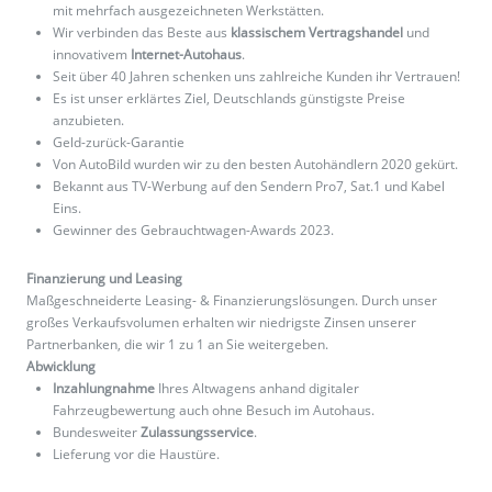
mit mehrfach ausgezeichneten Werkstätten.
Wir verbinden das Beste aus
klassischem Vertragshandel
und
innovativem
Internet-Autohaus
.
Seit über 40 Jahren schenken uns zahlreiche Kunden ihr Vertrauen!
Es ist unser erklärtes Ziel, Deutschlands günstigste Preise
anzubieten.
Geld-zurück-Garantie
Von AutoBild wurden wir zu den besten Autohändlern 2020 gekürt.
Bekannt aus TV-Werbung auf den Sendern Pro7, Sat.1 und Kabel
Eins.
Gewinner des Gebrauchtwagen-Awards 2023.
Finanzierung und Leasing
Maßgeschneiderte Leasing- & Finanzierungslösungen. Durch unser
großes Verkaufsvolumen erhalten wir niedrigste Zinsen unserer
Partnerbanken, die wir 1 zu 1 an Sie weitergeben.
Abwicklung
Inzahlungnahme
Ihres Altwagens anhand digitaler
Fahrzeugbewertung auch ohne Besuch im Autohaus.
Bundesweiter
Zulassungsservice
.
Lieferung vor die Haustüre.