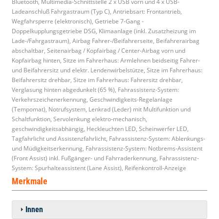
Bluetooth, Multimedia-Schnittstelle 2 x USB vorn und 4 x USB-
Ladeanschluß Fahrgastraum (Typ C), Antriebsart: Frontantrieb,
Wegfahrsperre (elektronisch), Getriebe 7-Gang -
Doppelkupplungsgetriebe DSG, Klimaanlage (inkl. Zusatzheizung im
Lade-/Fahrgastraum), Airbag Fahrer-/Beifahrerseite, Beifahrerairbag
abschaltbar, Seitenairbag / Kopfairbag / Center-Airbag vorn und
Kopfairbag hinten, Sitze im Fahrerhaus: Armlehnen beidseitig Fahrer-
und Beifahrersitz und elektr. Lendenwirbelstütze, Sitze im Fahrerhaus:
Beifahrersitz drehbar, Sitze im Fahrerhaus: Fahrersitz drehbar,
Verglasung hinten abgedunkelt (65 %), Fahrassistenz-System:
Verkehrszeichenerkennung, Geschwindigkeits-Regelanlage
(Tempomat), Notrufsystem, Lenkrad (Leder) mit Multifunktion und
Schaltfunktion, Servolenkung elektro-mechanisch,
geschwindigkeitsabhängig, Heckleuchten LED, Scheinwerfer LED,
Tagfahrlicht und Assistenzfahrlicht, Fahrassistenz-System: Ablenkungs-
und Müdigkeitserkennung, Fahrassistenz-System: Notbrems-Assistent
(Front Assist) inkl. Fußgänger- und Fahrraderkennung, Fahrassistenz-
System: Spurhalteassistent (Lane Assist), Reifenkontroll-Anzeige
Merkmale
Innen