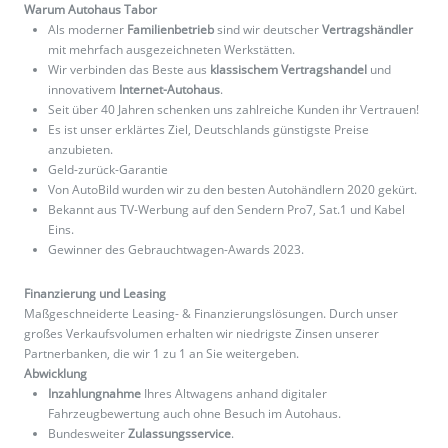
Warum Autohaus Tabor
Als moderner
Familienbetrieb
sind wir deutscher
Vertragshändler
mit mehrfach ausgezeichneten Werkstätten.
Wir verbinden das Beste aus
klassischem Vertragshandel
und
innovativem
Internet-Autohaus
.
Seit über 40 Jahren schenken uns zahlreiche Kunden ihr Vertrauen!
Es ist unser erklärtes Ziel, Deutschlands günstigste Preise
anzubieten.
Geld-zurück-Garantie
Von AutoBild wurden wir zu den besten Autohändlern 2020 gekürt.
Bekannt aus TV-Werbung auf den Sendern Pro7, Sat.1 und Kabel
Eins.
Gewinner des Gebrauchtwagen-Awards 2023.
Finanzierung und Leasing
Maßgeschneiderte Leasing- & Finanzierungslösungen. Durch unser
großes Verkaufsvolumen erhalten wir niedrigste Zinsen unserer
Partnerbanken, die wir 1 zu 1 an Sie weitergeben.
Abwicklung
Inzahlungnahme
Ihres Altwagens anhand digitaler
Fahrzeugbewertung auch ohne Besuch im Autohaus.
Bundesweiter
Zulassungsservice
.