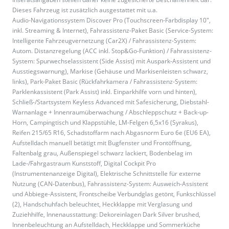
Dieses Fahrzeug ist zusätzlich ausgestattet mit u.a.
Audio-Navigationssystem Discover Pro (Touchscreen-Farbdisplay 10",
inkl. Streaming & Internet), Fahrassistenz-Paket Basic (Service-System:
Intelligente Fahrzeugvernetzung (Car2X) / Fahrassistenz-System:
Autom. Distanzregelung (ACC inkl. Stop&Go-Funktion) / Fahrassistenz-
System: Spurwechselassistent (Side Assist) mit Auspark-Assistent und
Ausstiegswarnung), Markise (Gehäuse und Markisenleisten schwarz,
links), Park-Paket Basic (Rückfahrkamera / Fahrassistenz-System:
Parklenkassistent (Park Assist) inkl. Einparkhilfe vorn und hinten),
Schließ-/Startsystem Keyless Advanced mit Safesicherung, Diebstahl-
Warnanlage + Innenraumüberwachung / Abschleppschutz + Back-up-
Horn, Campingtisch und Klappstühle, LM-Felgen 6,5x16 (Syrakus),
Reifen 215/65 R16, Schadstoffarm nach Abgasnorm Euro 6e (EU6 EA),
Aufstelldach manuell betätigt mit Bugfenster und Frontöffnung,
Faltenbalg grau, Außenspiegel schwarz lackiert, Bodenbelag im
Lade-/Fahrgastraum Kunststoff, Digital Cockpit Pro
(Instrumentenanzeige Digital), Elektrische Schnittstelle für externe
Nutzung (CAN-Datenbus), Fahrassistenz-System: Ausweich-Assistent
und Abbiege-Assistent, Frontscheibe Verbundglas getönt, Funkschlüssel
(2), Handschuhfach beleuchtet, Heckklappe mit Verglasung und
Zuziehhilfe, Innenausstattung: Dekoreinlagen Dark Silver brushed,
Innenbeleuchtung an Aufstelldach, Heckklappe und Sommerküche