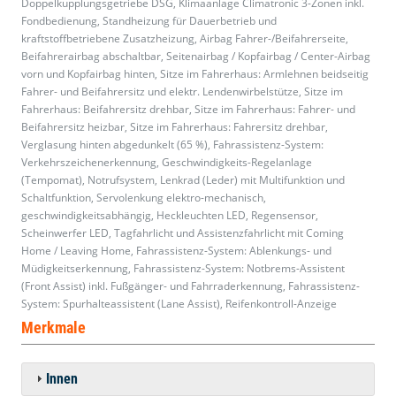
Doppelkupplungsgetriebe DSG, Klimaanlage Climatronic 3-Zonen inkl.
Fondbedienung, Standheizung für Dauerbetrieb und
kraftstoffbetriebene Zusatzheizung, Airbag Fahrer-/Beifahrerseite,
Beifahrerairbag abschaltbar, Seitenairbag / Kopfairbag / Center-Airbag
vorn und Kopfairbag hinten, Sitze im Fahrerhaus: Armlehnen beidseitig
Fahrer- und Beifahrersitz und elektr. Lendenwirbelstütze, Sitze im
Fahrerhaus: Beifahrersitz drehbar, Sitze im Fahrerhaus: Fahrer- und
Beifahrersitz heizbar, Sitze im Fahrerhaus: Fahrersitz drehbar,
Verglasung hinten abgedunkelt (65 %), Fahrassistenz-System:
Verkehrszeichenerkennung, Geschwindigkeits-Regelanlage
(Tempomat), Notrufsystem, Lenkrad (Leder) mit Multifunktion und
Schaltfunktion, Servolenkung elektro-mechanisch,
geschwindigkeitsabhängig, Heckleuchten LED, Regensensor,
Scheinwerfer LED, Tagfahrlicht und Assistenzfahrlicht mit Coming
Home / Leaving Home, Fahrassistenz-System: Ablenkungs- und
Müdigkeitserkennung, Fahrassistenz-System: Notbrems-Assistent
(Front Assist) inkl. Fußgänger- und Fahrraderkennung, Fahrassistenz-
System: Spurhalteassistent (Lane Assist), Reifenkontroll-Anzeige
Merkmale
Innen