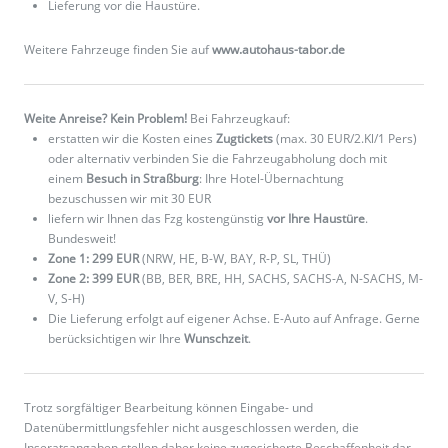
Lieferung vor die Haustüre.
Weitere Fahrzeuge finden Sie auf
www.autohaus-tabor.de
Weite Anreise? Kein Problem!
Bei Fahrzeugkauf:
erstatten wir die Kosten eines
Zugtickets
(max. 30 EUR/2.Kl/1 Pers)
oder alternativ verbinden Sie die Fahrzeugabholung doch mit
einem
Besuch in Straßburg
: Ihre Hotel-Übernachtung
bezuschussen wir mit 30 EUR
liefern wir Ihnen das Fzg kostengünstig
vor Ihre Haustüre
.
Bundesweit!
Zone 1: 299 EUR
(NRW, HE, B-W, BAY, R-P, SL, THÜ)
Zone 2: 399 EUR
(BB, BER, BRE, HH, SACHS, SACHS-A, N-SACHS, M-
V, S-H)
Die Lieferung erfolgt auf eigener Achse. E-Auto auf Anfrage. Gerne
berücksichtigen wir Ihre
Wunschzeit
.
Trotz sorgfältiger Bearbeitung können Eingabe- und
Datenübermittlungsfehler nicht ausgeschlossen werden, die
Inseratsangaben stellen daher keine zugesicherte Beschaffenheit dar.