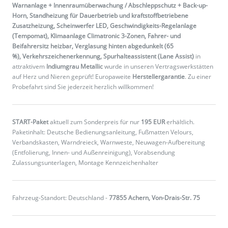
Warnanlage + Innenraumüberwachung / Abschleppschutz + Back-up-
Horn, Standheizung für Dauerbetrieb und kraftstoffbetriebene
Zusatzheizung, Scheinwerfer LED, Geschwindigkeits-Regelanlage
(Tempomat), Klimaanlage Climatronic 3-Zonen, Fahrer- und
Beifahrersitz heizbar, Verglasung hinten abgedunkelt (65
%), Verkehrszeichenerkennung, Spurhalteassistent (Lane Assist)
in
attraktivem
Indiumgrau Metallic
wurde in unseren Vertragswerkstätten
auf Herz und Nieren geprüft! Europaweite
Herstellergarantie
. Zu einer
Probefahrt sind Sie jederzeit herzlich willkommen!
START-Paket
aktuell zum Sonderpreis für nur
195 EUR
erhältlich.
Paketinhalt: Deutsche Bedienungsanleitung, Fußmatten Velours,
Verbandskasten, Warndreieck, Warnweste, Neuwagen-Aufbereitung
(Entfolierung, Innen- und Außenreinigung), Vorabsendung
Zulassungsunterlagen, Montage Kennzeichenhalter
Fahrzeug-Standort: Deutschland -
77855 Achern, Von-Drais-Str. 75