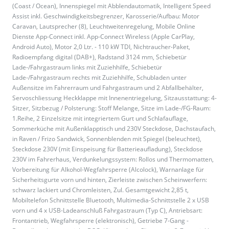
(Coast / Ocean), Innenspiegel mit Abblendautomatik, Intelligent Speed
Assist inkl. Geschwindigkeitsbegrenzer, Karosserie/Aufbau: Motor
Caravan, Lautsprecher (8), Leuchtweitenregelung, Mobile Online
Dienste App-Connect inkl. App-Connect Wireless (Apple CarPlay,
Android Auto), Motor 2,0 Ltr. - 110 kW TDI, Nichtraucher-Paket,
Radioempfang digital (DAB+), Radstand 3124 mm, Schiebetür
Lade-/Fahrgastraum links mit Zuziehhilfe, Schiebetür
Lade-/Fahrgastraum rechts mit Zuziehhilfe, Schubladen unter
Außensitze im Fahrerraum und Fahrgastraum und 2 Abfallbehälter,
Servoschliessung Heckklappe mit Innenentriegelung, Sitzausstattung: 4-
Sitzer, Sitzbezug / Polsterung: Stoff Melange, Sitze im Lade-/FG-Raum:
1.Reihe, 2 Einzelsitze mit integriertem Gurt und Schlafauflage,
Sommerküche mit Außenklapptisch und 230V Steckdose, Dachstaufach,
in Raven / Frizo Sandwick, Sonnenblenden mit Spiegel (beleuchtet),
Steckdose 230V (mit Einspeisung für Batterieaufladung), Steckdose
230V im Fahrerhaus, Verdunkelungssystem: Rollos und Thermomatten,
Vorbereitung für Alkohol-Wegfahrsperre (Alcolock), Warnanlage für
Sicherheitsgurte vorn und hinten, Zierleiste zwischen Scheinwerfern:
schwarz lackiert und Chromleisten, Zul. Gesamtgewicht 2,85 t,
Mobiltelefon Schnittstelle Bluetooth, Multimedia-Schnittstelle 2 x USB
vorn und 4 x USB-Ladeanschluß Fahrgastraum (Typ C), Antriebsart:
Frontantrieb, Wegfahrsperre (elektronisch), Getriebe 7-Gang -