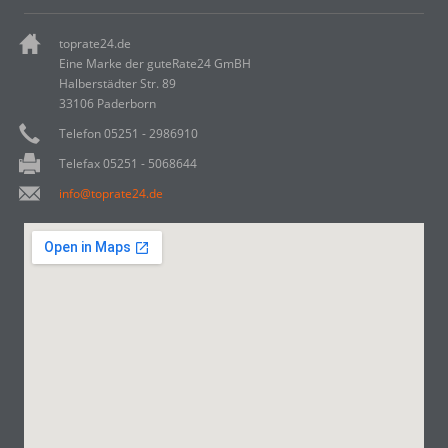
toprate24.de
Eine Marke der guteRate24 GmBH
Halberstädter Str. 89
33106 Paderborn
Telefon 05251 - 2986910
Telefax 05251 - 5068644
info@toprate24.de