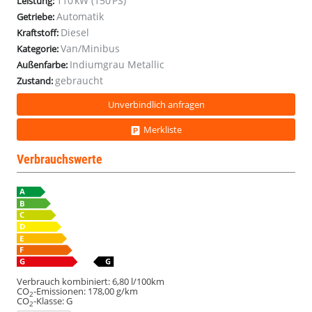
110 kW (150 PS)
Leistung:
ACC
ACC
ACC
ACC
ACC
ACC
ACC
ACC
ACC
ACC
ACC
Automatik
Getriebe:
StHz
StHz
StHz
StHz
StHz
StHz
StHz
StHz
StHz
StHz
StHz
Diesel
Kraftstoff:
Van/Minibus
Kategorie:
Indiumgrau Metallic
Außenfarbe:
gebraucht
Zustand:
Unverbindlich anfragen
Merkliste
Verbrauchswerte
Verbrauch kombiniert:
6,80 l/100km
CO
-Emissionen:
178,00 g/km
2
CO
-Klasse:
G
2