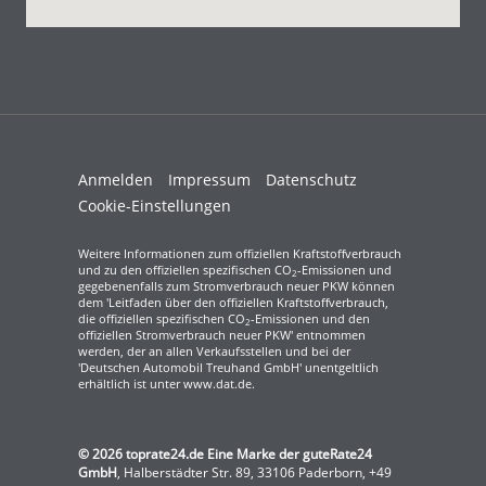
Anmelden
Impressum
Datenschutz
Cookie-Einstellungen
Weitere Informationen zum offiziellen Kraftstoffverbrauch
und zu den offiziellen spezifischen CO
-Emissionen und
2
gegebenenfalls zum Stromverbrauch neuer PKW können
dem 'Leitfaden über den offiziellen Kraftstoffverbrauch,
die offiziellen spezifischen CO
-Emissionen und den
2
offiziellen Stromverbrauch neuer PKW' entnommen
werden, der an allen Verkaufsstellen und bei der
'Deutschen Automobil Treuhand GmbH' unentgeltlich
erhältlich ist unter www.dat.de.
© 2026
toprate24.de Eine Marke der guteRate24
GmbH
,
Halberstädter Str. 89
,
33106
Paderborn,
+49