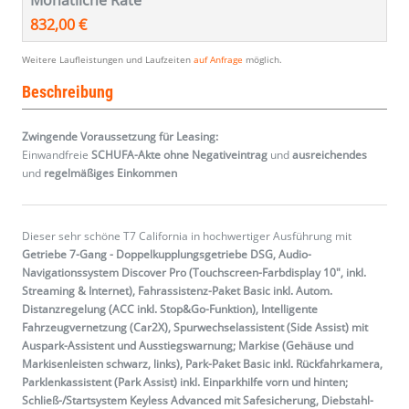
Monatliche Rate
832,00 €
Weitere Laufleistungen und Laufzeiten
auf Anfrage
möglich.
Beschreibung
Zwingende Voraussetzung für Leasing:
Einwandfreie
SCHUFA-Akte ohne Negativeintrag
und
ausreichendes
und
regelmäßiges
Einkommen
Dieser sehr schöne T7 California in hochwertiger Ausführung mit
Getriebe 7-Gang - Doppelkupplungsgetriebe DSG, Audio-
Navigationssystem Discover Pro (Touchscreen-Farbdisplay 10", inkl.
Streaming & Internet), Fahrassistenz-Paket Basic inkl. Autom.
Distanzregelung (ACC inkl. Stop&Go-Funktion), Intelligente
Fahrzeugvernetzung (Car2X), Spurwechselassistent (Side Assist) mit
Auspark-Assistent und Ausstiegswarnung; Markise (Gehäuse und
Markisenleisten schwarz, links), Park-Paket Basic inkl. Rückfahrkamera,
Parklenkassistent (Park Assist) inkl. Einparkhilfe vorn und hinten;
Schließ-/Startsystem Keyless Advanced mit Safesicherung, Diebstahl-