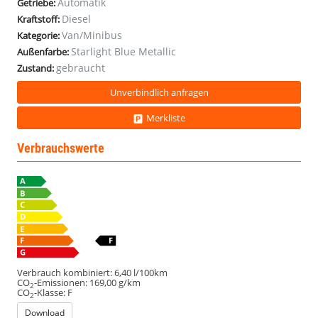
Automatik
Getriebe:
ACC
ACC
ACC
ACC
Diesel
Kraftstoff:
Van/Minibus
Kategorie:
Starlight Blue Metallic
Außenfarbe:
gebraucht
Zustand:
Unverbindlich anfragen
Merkliste
Verbrauchswerte
Verbrauch kombiniert:
6,40 l/100km
CO
-Emissionen:
169,00 g/km
2
CO
-Klasse:
F
2
Download