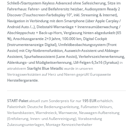
Schließ-/Startsystem Keyless Advanced ohne Safesicherung, Sitze im
Fahrerhaus: Fahrer- und Beifahrersitz heizbar, Audiosystem Ready 2
Discover (Touchscreen-Farbdisplay 10", inkl. Streaming & Internet),
Navigation in Verbindung mit dem Smartphone (über Apple Carplay /
Android Auto /...), Diebstahl-Warnanlage + Innenraumüberwachung /
Abschleppschutz + Back-up-Horn, Verglasung hinten abgedunkelt (65
%), Anschlussgarantie 2+3 Jahre, 100.000 km, Digital Cockpit
(Instrumentenanzeige Digital), Umfeldbeobachtungssystem (Front
Assist) mit City-Notbremsfunktion, Ausweich-Assistent und Abbiege-
Assistent, Spurhalteassistent (Lane Assist), Verkehrszeichenerkennung,
Ablenkungs- und Müdigkeitserkennung, LM-Felgen 6,5x16 (Syrakus)
in
attraktivem
Starlight Blue Metallic
wurde in unseren
Vertragswerkstätten auf Herz und Nieren geprüft! Europaweite
Herstellergarantie
.
START-Paket
aktuell zum Sonderpreis für nur
195 EUR
erhältlich.
Paketinhalt: Deutsche Bedienungsanleitung, Fußmatten Velours,
Verbandskasten, Warndreieck, Warnweste, Neuwagen-Aufbereitung
(Entfolierung, Innen- und Außenreinigung), Vorabsendung
Zulassungsunterlagen, Montage Kennzeichenhalter