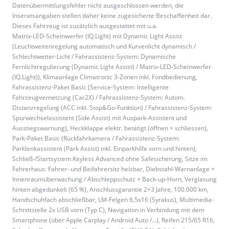
Datenübermittlungsfehler nicht ausgeschlossen werden, die
Inseratsangaben stellen daher keine zugesicherte Beschaffenheit dar.
Dieses Fahrzeug ist zusätzlich ausgestattet mit u.a.
Matrix-LED-Scheinwerfer (IQ.Light) mit Dynamic Light Assist
(Leuchtweitenregelung automatisch und Kurvenlicht dynamisch /
Schlechtwetter-Licht / Fahrassistenz-System: Dynamische
Fernlichtregulierung (Dynamic Light Assist) / Matrix-LED-Scheinwerfer
(IQ.Light)), Klimaanlage Climatronic 3-Zonen inkl. Fondbedienung,
Fahrassistenz-Paket Basic (Service-System: Intelligente
Fahrzeugvernetzung (Car2X) / Fahrassistenz-System: Autom.
Distanzregelung (ACC inkl. Stop&Go-Funktion) / Fahrassistenz-System:
Spurwechselassistent (Side Assist) mit Auspark-Assistent und
Ausstiegswarnung), Heckklappe elektr. betätigt (öffnen + schliessen),
Park-Paket Basic (Rückfahrkamera / Fahrassistenz-System:
Parklenkassistent (Park Assist) inkl. Einparkhilfe vorn und hinten),
Schließ-/Startsystem Keyless Advanced ohne Safesicherung, Sitze im
Fahrerhaus: Fahrer- und Beifahrersitz heizbar, Diebstahl-Warnanlage +
Innenraumüberwachung / Abschleppschutz + Back-up-Horn, Verglasung
hinten abgedunkelt (65 %), Anschlussgarantie 2+3 Jahre, 100.000 km,
Handschuhfach abschließbar, LM-Felgen 6,5x16 (Syrakus), Multimedia-
Schnittstelle 2x USB vorn (Typ C), Navigation in Verbindung mit dem
Smartphone (über Apple Carplay / Android Auto /...), Reifen 215/65 R16,