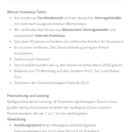
Warum Autohaus Tabor
Als moderner
Familienbetrieb
sind wir deutscher
Vertragshändler
mit mehrfach ausgezeichneten Werkstätten.
Wir verbinden das Beste aus
klassischem Vertragshandel
und
innovativem
Internet-Autohaus
.
Seit über 40 Jahren schenken uns zahlreiche Kunden ihr Vertrauen!
Es ist unser erklärtes Ziel, Deutschlands günstigste Preise
anzubieten.
Geld-zurück-Garantie
Von AutoBild wurden wir zu den besten Autohändlern 2020 gekürt.
Bekannt aus TV-Werbung auf den Sendern Pro7, Sat.1 und Kabel
Eins.
Gewinner des Gebrauchtwagen-Awards 2023.
Finanzierung und Leasing
Maßgeschneiderte Leasing- & Finanzierungslösungen. Durch unser
großes Verkaufsvolumen erhalten wir niedrigste Zinsen unserer
Partnerbanken, die wir 1 zu 1 an Sie weitergeben.
Abwicklung
Inzahlungnahme
Ihres Altwagens anhand digitaler
Fahrzeugbewertung auch ohne Besuch im Autohaus.