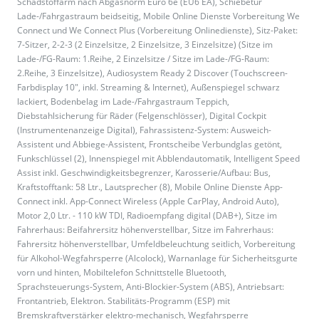
Schadstoffarm nach Abgasnorm Euro 6e (EU6 EA), Schiebetür
Lade-/Fahrgastraum beidseitig, Mobile Online Dienste Vorbereitung We
Connect und We Connect Plus (Vorbereitung Onlinedienste), Sitz-Paket:
7-Sitzer, 2-2-3 (2 Einzelsitze, 2 Einzelsitze, 3 Einzelsitze) (Sitze im
Lade-/FG-Raum: 1.Reihe, 2 Einzelsitze / Sitze im Lade-/FG-Raum:
2.Reihe, 3 Einzelsitze), Audiosystem Ready 2 Discover (Touchscreen-
Farbdisplay 10", inkl. Streaming & Internet), Außenspiegel schwarz
lackiert, Bodenbelag im Lade-/Fahrgastraum Teppich,
Diebstahlsicherung für Räder (Felgenschlösser), Digital Cockpit
(Instrumentenanzeige Digital), Fahrassistenz-System: Ausweich-
Assistent und Abbiege-Assistent, Frontscheibe Verbundglas getönt,
Funkschlüssel (2), Innenspiegel mit Abblendautomatik, Intelligent Speed
Assist inkl. Geschwindigkeitsbegrenzer, Karosserie/Aufbau: Bus,
Kraftstofftank: 58 Ltr., Lautsprecher (8), Mobile Online Dienste App-
Connect inkl. App-Connect Wireless (Apple CarPlay, Android Auto),
Motor 2,0 Ltr. - 110 kW TDI, Radioempfang digital (DAB+), Sitze im
Fahrerhaus: Beifahrersitz höhenverstellbar, Sitze im Fahrerhaus:
Fahrersitz höhenverstellbar, Umfeldbeleuchtung seitlich, Vorbereitung
für Alkohol-Wegfahrsperre (Alcolock), Warnanlage für Sicherheitsgurte
vorn und hinten, Mobiltelefon Schnittstelle Bluetooth,
Sprachsteuerungs-System, Anti-Blockier-System (ABS), Antriebsart:
Frontantrieb, Elektron. Stabilitäts-Programm (ESP) mit
Bremskraftverstärker elektro-mechanisch, Wegfahrsperre