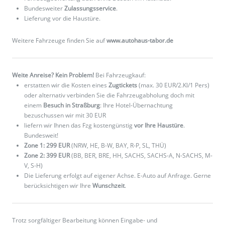
Bundesweiter
Zulassungsservice
.
Lieferung vor die Haustüre.
Weitere Fahrzeuge finden Sie auf
www.autohaus-tabor.de
Weite Anreise? Kein Problem!
Bei Fahrzeugkauf:
erstatten wir die Kosten eines
Zugtickets
(max. 30 EUR/2.Kl/1 Pers)
oder alternativ verbinden Sie die Fahrzeugabholung doch mit
einem
Besuch in Straßburg
: Ihre Hotel-Übernachtung
bezuschussen wir mit 30 EUR
liefern wir Ihnen das Fzg kostengünstig
vor Ihre Haustüre
.
Bundesweit!
Zone 1: 299 EUR
(NRW, HE, B-W, BAY, R-P, SL, THÜ)
Zone 2: 399 EUR
(BB, BER, BRE, HH, SACHS, SACHS-A, N-SACHS, M-
V, S-H)
Die Lieferung erfolgt auf eigener Achse. E-Auto auf Anfrage. Gerne
berücksichtigen wir Ihre
Wunschzeit
.
Trotz sorgfältiger Bearbeitung können Eingabe- und