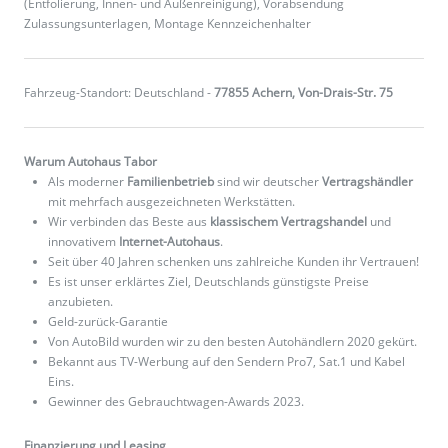
(Entfolierung, Innen- und Außenreinigung), Vorabsendung
Zulassungsunterlagen, Montage Kennzeichenhalter
Fahrzeug-Standort: Deutschland -
77855 Achern, Von-Drais-Str. 75
Warum Autohaus Tabor
Als moderner
Familienbetrieb
sind wir deutscher
Vertragshändler
mit mehrfach ausgezeichneten Werkstätten.
Wir verbinden das Beste aus
klassischem Vertragshandel
und
innovativem
Internet-Autohaus
.
Seit über 40 Jahren schenken uns zahlreiche Kunden ihr Vertrauen!
Es ist unser erklärtes Ziel, Deutschlands günstigste Preise
anzubieten.
Geld-zurück-Garantie
Von AutoBild wurden wir zu den besten Autohändlern 2020 gekürt.
Bekannt aus TV-Werbung auf den Sendern Pro7, Sat.1 und Kabel
Eins.
Gewinner des Gebrauchtwagen-Awards 2023.
Finanzierung und Leasing