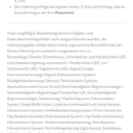
V, S-H)
Die Lieferung erfolgt auf eigener Achse. E-Auto auf Anfrage. Gerne
berücksichtigen wir Ihre
Wunschzeit
.
Trotz sorgfältiger Bearbeitung können Eingabe- und
Datenübermittlungsfehler nicht ausgeschlossen werden, die
Inseratsangaben stellen daher keine zugesicherte Beschaffenheit dar.
Dieses Fahrzeug ist zusätzlich ausgestattet mit u.a.
Klimaanlage Climatic (Fahrerhaus), Scheinwerfer und Heckleuchten LED
(Leuchtweitenregelung automatisch / Heckleuchten LED, rot /
Scheinwerfer LED / Tagfahrlicht LED), Digital Cockpit
(Instrumentenanzeige Digital) (Fahrassistenz-System:
Müdigkeitserkennungs-Sensor), Fahrassistenz-System:
Spurhalteassistent (Lane Assist) (Geschwindigkeits-Begrenzeranlage /
Geschwindigkeits-Regelanlage (Tempomat) inkl. Geschwindigkeits-
Begrenzeranlage), Seitenairbag / Kopfairbag vorn, Fahrassistenz-
System: Einparkhilfe hinten, Laderaumtrennwand hoch ohne Fenster,
Fahrassistenz-System: Umfeldbeobachtungssystem (Front Assist) mit
City-Notbremsfunktion (Fahrassistenz-System: City-Notbremsfunktion),
Fahrassistenz-System: Verkehrszeichenerkennung, Notrufsystem,
Fahrassistenz-System: Fernlichtregulierung (Light Assist), Steckdosen