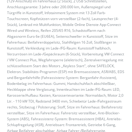
(12V-Anschluß) im Fahrerhaus (2 Stück), 2 USB Schnittstellen,
Anschlussgarantie: 3 Jahre oder 200.000 km, Außenspiegel und
Türgriffe in Kunststoff, Infotainment System mit 13 Zoll Farb-
Touchscreen, Kopfstützen vorn verstellbar (2-fach), Lautsprecher (4-
Stück), Lenkrad mit Multifunktion, Mobile Online Dienste App-Connect
Wired und Wireless, Reifen 205/65 R16, Schadstoffarm nach
Abgasnorm Euro 6e (EU6EA), Seitenschweller in Kunststoff, Sitze im
Fahrerhaus: Beifahrerdoppelsitz, Stahlfelgen 16 Zoll, Stoßfänger in
Kunststoff, Verkleidung im Lade-/FG-Raum: Kunststoff halbhoch,
Verzurrösen im Lade-/Gepäckraum (6-Stück), Vorbereitung VW Connect
/ VW Connect Plus, Wegfahrsperre (elektrisch), Zentralverriegelung mit
schlüssellosem Start des Motors ,,Keyless Start", ohne SAFELOCK,
Elektron. Stabilitäts-Programm (ESP) mit Bremsassistent, ASR/ABS, EDS
und Berganfahrhilfe (Fahrassistenz-System: Berganfahr-Assistent),
Bodenbelag im Fahrerhaus: Gummi, Handschuhfach abschließbar,
Heckklappe ohne Verglasung, Innenleuchten im Lade-/FG-Raum: LED,
Karosserie/Aufbau: Kasten, Karosserievariante: Normaldach, Motor 2,0
Ltr. - 110 kW TDI, Radstand 3400 mm, Schiebetür Lade-/Fahrgastraum
rechts, Sitzbezug / Polsterung: Stoff, Sitze im Fahrerhaus: Beifahrersitz
verstellbar, Sitze im Fahrerhaus: Fahrersitz verstellbar, Anti-Blockier-
System (ABS), Fahrassistenz-System: Bremsassistent (HBA), Antriebs-
Schlupfregelung (ASR), Antriebsart: Frontantrieb, Getriebe 6-Gang,
Airbag Beifahrer abschaltbar, Airbag Fahrer-/Beifahrerseite,