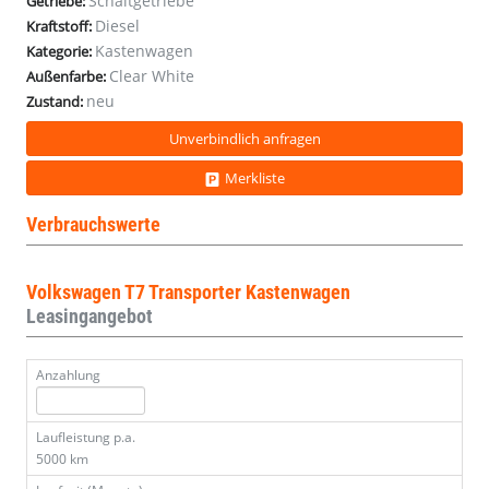
Schaltgetriebe
Getriebe:
DigC
DigC
DigC
DigC
DigC
Diesel
Kraftstoff:
FACELIFT
FACELIFT
FACELIFT
FACELIFT
FACELIFT
Kastenwagen
Kategorie:
Clear White
Außenfarbe:
neu
Zustand:
Unverbindlich anfragen
Merkliste
Verbrauchswerte
Volkswagen T7 Transporter Kastenwagen
Leasingangebot
Anzahlung
Laufleistung p.a.
5000 km