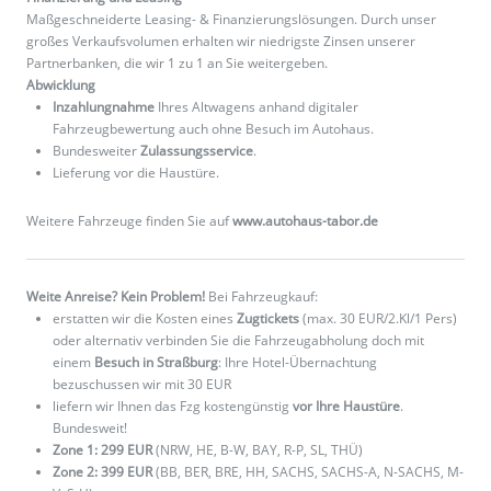
Maßgeschneiderte Leasing- & Finanzierungslösungen. Durch unser
großes Verkaufsvolumen erhalten wir niedrigste Zinsen unserer
Partnerbanken, die wir 1 zu 1 an Sie weitergeben.
Abwicklung
Inzahlungnahme
Ihres Altwagens anhand digitaler
Fahrzeugbewertung auch ohne Besuch im Autohaus.
Bundesweiter
Zulassungsservice
.
Lieferung vor die Haustüre.
Weitere Fahrzeuge finden Sie auf
www.autohaus-tabor.de
Weite Anreise? Kein Problem!
Bei Fahrzeugkauf:
erstatten wir die Kosten eines
Zugtickets
(max. 30 EUR/2.Kl/1 Pers)
oder alternativ verbinden Sie die Fahrzeugabholung doch mit
einem
Besuch in Straßburg
: Ihre Hotel-Übernachtung
bezuschussen wir mit 30 EUR
liefern wir Ihnen das Fzg kostengünstig
vor Ihre Haustüre
.
Bundesweit!
Zone 1: 299 EUR
(NRW, HE, B-W, BAY, R-P, SL, THÜ)
Zone 2: 399 EUR
(BB, BER, BRE, HH, SACHS, SACHS-A, N-SACHS, M-