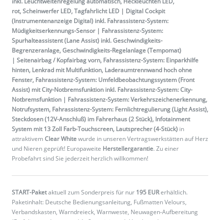
inkl. Leuchtweitenregelung automatisch, Heckleuchten LED,
rot, Scheinwerfer LED, Tagfahrlicht LED | Digital Cockpit
(Instrumentenanzeige Digital) inkl. Fahrassistenz-System:
Müdigkeitserkennungs-Sensor | Fahrassistenz-System:
Spurhalteassistent (Lane Assist) inkl. Geschwindigkeits-
Begrenzeranlage, Geschwindigkeits-Regelanlage (Tempomat)
| Seitenairbag / Kopfairbag vorn, Fahrassistenz-System: Einparkhilfe
hinten, Lenkrad mit Multifunktion, Laderaumtrennwand hoch ohne
Fenster, Fahrassistenz-System: Umfeldbeobachtungssystem (Front
Assist) mit City-Notbremsfunktion inkl. Fahrassistenz-System: City-
Notbremsfunktion | Fahrassistenz-System: Verkehrszeichenerkennung,
Notrufsystem, Fahrassistenz-System: Fernlichtregulierung (Light Assist),
Steckdosen (12V-Anschluß) im Fahrerhaus (2 Stück), Infotainment
System mit 13 Zoll Farb-Touchscreen, Lautsprecher (4-Stück)
in
attraktivem
Clear White
wurde in unseren Vertragswerkstätten auf Herz
und Nieren geprüft! Europaweite
Herstellergarantie
. Zu einer
Probefahrt sind Sie jederzeit herzlich willkommen!
START-Paket
aktuell zum Sonderpreis für nur
195 EUR
erhältlich.
Paketinhalt: Deutsche Bedienungsanleitung, Fußmatten Velours,
Verbandskasten, Warndreieck, Warnweste, Neuwagen-Aufbereitung