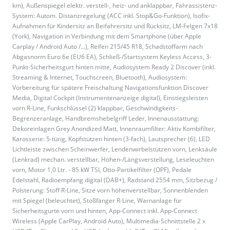
km), Außenspiegel elektr. verstell-, heiz- und anklappbar, Fahrassistenz-
System: Autom. Distanzregelung (ACC inkl. Stop&Go-Funktion), Isofix-
Aufnahmen für Kindersitz an Beifahrersitz und Rücksitz, LM-Felgen 7x18
(York), Navigation in Verbindung mit dem Smartphone (über Apple
Carplay / Android Auto /...), Reifen 215/45 R18, Schadstoffarm nach
Abgasnorm Euro 6e (EU6 EA), Schließ-/Startsystem Keyless Access, 3-
Punkt-Sicherheitsgurt hinten mitte, Audiosystem Ready 2 Discover (inkl.
Streaming & Internet, Touchscreen, Bluetooth), Audiosystem:
Vorbereitung für spätere Freischaltung Navigationsfunktion Discover
Media, Digital Cockpit (Instrumentenanzeige digital), Einstiegsleisten
vorn R-Line, Funkschlüssel (2) klappbar, Geschwindigkeits-
Begrenzeranlage, Handbremshebelgriff Leder, Innenausstattung:
Dekoreinlagen Grey Anondized Matt, Innenraumfilter: Aktiv Kombifilter,
Karosserie: 5-türig, Kopfstützen hinten (3-fach), Lautsprecher (6), LED
Lichtleiste zwischen Scheinwerfer, Lendenwirbelstützen vorn, Lenksäule
(Lenkrad) mechan. verstellbar, Höhen-/Längsverstellung, Leseleuchten
vorn, Motor 1,0 Ltr. - 85 kW TSI, Otto-Partikelfilter (OPF), Pedale
Edelstahl, Radioempfang digital (DAB+), Radstand 2554 mm, Sitzbezug /
Polsterung: Stoff R-Line, Sitze vorn höhenverstellbar, Sonnenblenden
mit Spiegel (beleuchtet), Stoßfänger R-Line, Warnanlage für
Sicherheitsgurte vorn und hinten, App-Connect inkl. App-Connect
Wireless (Apple CarPlay, Android Auto), Multimedia-Schnittstelle 2 x