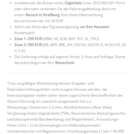
erstatten wir die Kosten eines
Zugtickets
(max. 30 EUR/2.Kl/1 Pers)
oder alternativ verbinden Sie die Fahrzeugabholung doch mit
einem
Besuch in Straßburg
: Ihre Hotel-Übernachtung
bezuschussen wir mit 30 EUR
liefern wir Ihnen das Fzg kostengünstig
vor Ihre Haustüre
.
Bundesweit!
Zone 1: 299 EUR
(NRW, HE, B-W, BAY, R-P, SL, THÜ)
Zone 2: 399 EUR
(BB, BER, BRE, HH, SACHS, SACHS-A, N-SACHS, M-
V, S-H)
Die Lieferung erfolgt auf eigener Achse. E-Auto auf Anfrage. Gerne
berücksichtigen wir Ihre
Wunschzeit
.
Trotz sorgfältiger Bearbeitung können Eingabe- und
Datenübermittlungsfehler nicht ausgeschlossen werden, die
Inseratsangaben stellen daher keine zugesicherte Beschaffenheit dar.
Dieses Fahrzeug ist zusätzlich ausgestattet mit u.a.
Klimaanlage Climatronic 2-Zonen, Rückfahrkamera (Rear View),
Verglasung hinten abgedunkelt (75%), Reserverad als Notrad (gewichts-
und platzsparend) (Bordwerkzeug und Wagenheber), Ausstattungs-
Paket: Licht + Sicht (Innenspiegel mit Abblendautomatik /
Scheibenwischer mit Regensensor), Anschlussgarantie (1 Jahr / 90.000