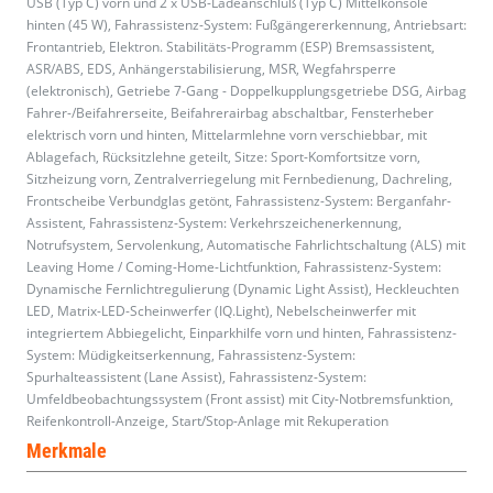
USB (Typ C) vorn und 2 x USB-Ladeanschluß (Typ C) Mittelkonsole
hinten (45 W), Fahrassistenz-System: Fußgängererkennung, Antriebsart:
Frontantrieb, Elektron. Stabilitäts-Programm (ESP) Bremsassistent,
ASR/ABS, EDS, Anhängerstabilisierung, MSR, Wegfahrsperre
(elektronisch), Getriebe 7-Gang - Doppelkupplungsgetriebe DSG, Airbag
Fahrer-/Beifahrerseite, Beifahrerairbag abschaltbar, Fensterheber
elektrisch vorn und hinten, Mittelarmlehne vorn verschiebbar, mit
Ablagefach, Rücksitzlehne geteilt, Sitze: Sport-Komfortsitze vorn,
Sitzheizung vorn, Zentralverriegelung mit Fernbedienung, Dachreling,
Frontscheibe Verbundglas getönt, Fahrassistenz-System: Berganfahr-
Assistent, Fahrassistenz-System: Verkehrszeichenerkennung,
Notrufsystem, Servolenkung, Automatische Fahrlichtschaltung (ALS) mit
Leaving Home / Coming-Home-Lichtfunktion, Fahrassistenz-System:
Dynamische Fernlichtregulierung (Dynamic Light Assist), Heckleuchten
LED, Matrix-LED-Scheinwerfer (IQ.Light), Nebelscheinwerfer mit
integriertem Abbiegelicht, Einparkhilfe vorn und hinten, Fahrassistenz-
System: Müdigkeitserkennung, Fahrassistenz-System:
Spurhalteassistent (Lane Assist), Fahrassistenz-System:
Umfeldbeobachtungssystem (Front assist) mit City-Notbremsfunktion,
Reifenkontroll-Anzeige, Start/Stop-Anlage mit Rekuperation
Merkmale