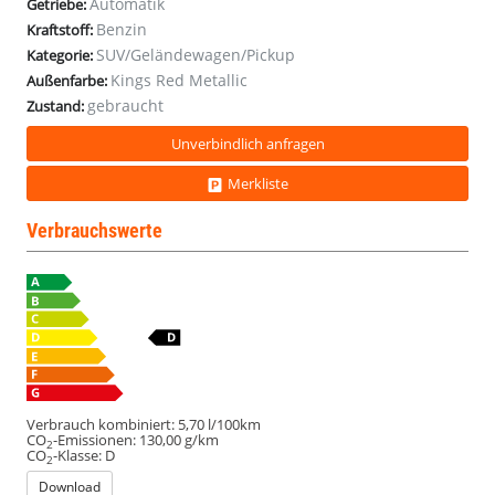
Automatik
Getriebe:
2ZClim
2ZClim
2ZClim
2ZClim
Benzin
Kraftstoff:
SUV/Geländewagen/Pickup
Kategorie:
Kings Red Metallic
Außenfarbe:
gebraucht
Zustand:
Unverbindlich anfragen
Merkliste
Verbrauchswerte
Verbrauch kombiniert:
5,70 l/100km
CO
-Emissionen:
130,00 g/km
2
CO
-Klasse:
D
2
Download