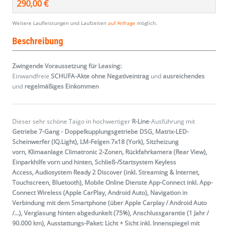
290,00 €
Weitere Laufleistungen und Laufzeiten
auf Anfrage
möglich.
Beschreibung
Zwingende Voraussetzung für Leasing:
Einwandfreie
SCHUFA-Akte ohne Negativeintrag
und
ausreichendes
und
regelmäßiges
Einkommen
Dieser sehr schöne Taigo in hochwertiger
R-Line
-Ausführung mit
Getriebe 7-Gang - Doppelkupplungsgetriebe DSG, Matrix-LED-
Scheinwerfer (IQ.Light), LM-Felgen 7x18 (York), Sitzheizung
vorn, Klimaanlage Climatronic 2-Zonen, Rückfahrkamera (Rear View),
Einparkhilfe vorn und hinten, Schließ-/Startsystem Keyless
Access, Audiosystem Ready 2 Discover (inkl. Streaming & Internet,
Touchscreen, Bluetooth), Mobile Online Dienste App-Connect inkl. App-
Connect Wireless (Apple CarPlay, Android Auto), Navigation in
Verbindung mit dem Smartphone (über Apple Carplay / Android Auto
/...), Verglasung hinten abgedunkelt (75%), Anschlussgarantie (1 Jahr /
90.000 km), Ausstattungs-Paket: Licht + Sicht inkl. Innenspiegel mit