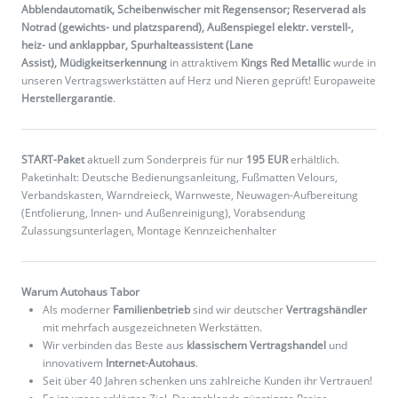
Abblendautomatik, Scheibenwischer mit Regensensor; Reserverad als
Notrad (gewichts- und platzsparend), Außenspiegel elektr. verstell-,
heiz- und anklappbar, Spurhalteassistent (Lane
Assist), Müdigkeitserkennung
in attraktivem
Kings Red Metallic
wurde in
unseren Vertragswerkstätten auf Herz und Nieren geprüft! Europaweite
Herstellergarantie
.
START-Paket
aktuell zum Sonderpreis für nur
195 EUR
erhältlich.
Paketinhalt: Deutsche Bedienungsanleitung, Fußmatten Velours,
Verbandskasten, Warndreieck, Warnweste, Neuwagen-Aufbereitung
(Entfolierung, Innen- und Außenreinigung), Vorabsendung
Zulassungsunterlagen, Montage Kennzeichenhalter
Warum Autohaus Tabor
Als moderner
Familienbetrieb
sind wir deutscher
Vertragshändler
mit mehrfach ausgezeichneten Werkstätten.
Wir verbinden das Beste aus
klassischem Vertragshandel
und
innovativem
Internet-Autohaus
.
Seit über 40 Jahren schenken uns zahlreiche Kunden ihr Vertrauen!