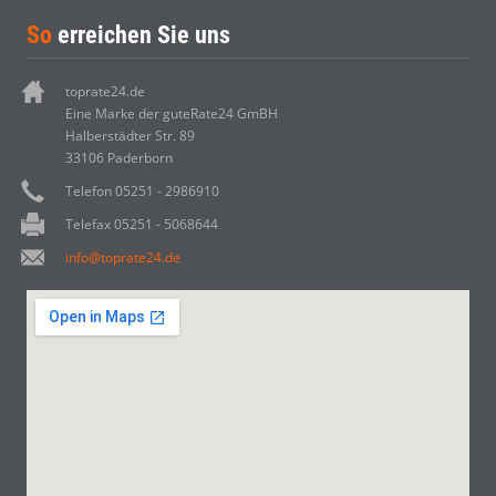
So
erreichen Sie uns
toprate24.de
Eine Marke der guteRate24 GmBH
Halberstädter Str. 89
33106 Paderborn
Telefon 05251 - 2986910
Telefax 05251 - 5068644
info@toprate24.de