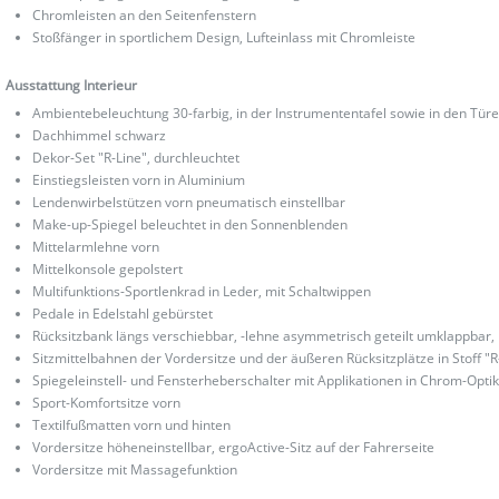
Chromleisten an den Seitenfenstern
Stoßfänger in sportlichem Design, Lufteinlass mit Chromleiste
Ausstattung Interieur
Ambientebeleuchtung 30-farbig, in der Instrumententafel sowie in den Tür
Dachhimmel schwarz
Dekor-Set "R-Line", durchleuchtet
Einstiegsleisten vorn in Aluminium
Lendenwirbelstützen vorn pneumatisch einstellbar
Make-up-Spiegel beleuchtet in den Sonnenblenden
Mittelarmlehne vorn
Mittelkonsole gepolstert
Multifunktions-Sportlenkrad in Leder, mit Schaltwippen
Pedale in Edelstahl gebürstet
Rücksitzbank längs verschiebbar, -lehne asymmetrisch geteilt umklappbar, 
Sitzmittelbahnen der Vordersitze und der äußeren Rücksitzplätze in Stoff "R
Spiegeleinstell- und Fensterheberschalter mit Applikationen in Chrom-Opti
Sport-Komfortsitze vorn
Textilfußmatten vorn und hinten
Vordersitze höheneinstellbar, ergoActive-Sitz auf der Fahrerseite
Vordersitze mit Massagefunktion