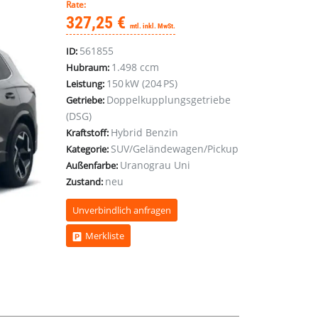
Rate:
327,25 €
mtl. inkl. MwSt.
561855
ID:
1.498 ccm
Hubraum:
150 kW (204 PS)
Leistung:
Doppelkupplungsgetriebe
Getriebe:
(DSG)
Hybrid Benzin
Kraftstoff:
SUV/Geländewagen/Pickup
Kategorie:
Uranograu Uni
Außenfarbe:
neu
Zustand:
Unverbindlich anfragen
Merkliste