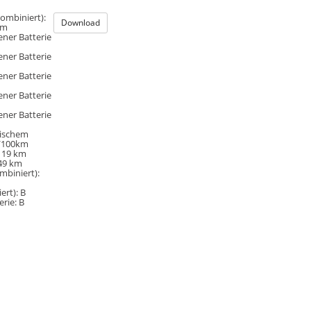
ombiniert):
Download
km
ener Batterie
ener Batterie
ener Batterie
ener Batterie
ener Batterie
rischem
/100km
119 km
49 km
mbiniert):
ert):
B
erie:
B