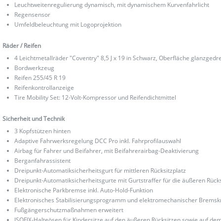
Leuchtweitenregulierung dynamisch, mit dynamischem Kurvenfahrlicht
Regensensor
Umfeldbeleuchtung mit Logoprojektion
Räder / Reifen
4 Leichtmetallräder "Coventry" 8,5 J x 19 in Schwarz, Oberfläche glanzgedr
Bordwerkzeug
Reifen 255/45 R 19
Reifenkontrollanzeige
Tire Mobility Set: 12-Volt-Kompressor und Reifendichtmittel
Sicherheit und Technik
3 Kopfstützen hinten
Adaptive Fahrwerksregelung DCC Pro inkl. Fahrprofilauswahl
Airbag für Fahrer und Beifahrer, mit Beifahrerairbag-Deaktivierung
Berganfahrassistent
Dreipunkt-Automatiksicherheitsgurt für mittleren Rücksitzplatz
Dreipunkt-Automatiksicherheitsgurte mit Gurtstraffer für die äußeren Rücks
Elektronische Parkbremse inkl. Auto-Hold-Funktion
Elektronisches Stabilisierungsprogramm und elektromechanischer Bremskr
Fußgängerschutzmaßnahmen erweitert
ISOFIX-Halteösen für Kindersitze auf den äußeren Rücksitzen sowie auf dem 