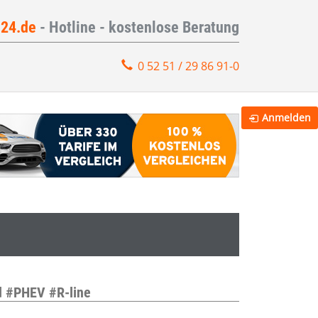
e24.de
- Hotline - kostenlose Beratung
0 52 51 / 29 86 91-0
Anmelden
d #PHEV #R-line