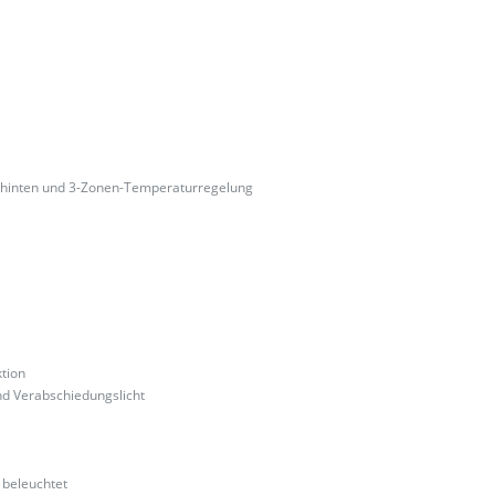
en hinten und 3-Zonen-Temperaturregelung
ktion
nd Verabschiedungslicht
 beleuchtet