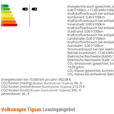
Energieverbrauch (gewichtet, k
0,40 l/100km + 17,60 kWh/100
Kraftstoffverbrauch bei entlad
kombiniert:
0,40 l/100km
Kraftstoffverbrauch bei entlad
Innenstadt:
0,00 l/100km
Kraftstoffverbrauch bei entlad
Stadtrand:
0,00 l/100km
Kraftstoffverbrauch bei entlad
Landstraße:
0,00 l/100km
Kraftstoffverbrauch bei entlad
Autobahn:
0,00 l/100km
Stromverbrauch bei rein elekt
Betrieb kombiniert:
17,60 kWh
Elektrische Reichweite (EAER):
Elektrische Reichweite Stadt:
1
CO
-Emissionen (gewichtet, ko
2
10,00 g/km
CO
-Klasse (gewichtet, kombini
2
CO
-Klasse bei entladener Batt
2
Energiekosten bei 15.000 km pro Jahr:
952,08 €
CO2 Kosten (niedrig)
:
90,- €
(Kosten Durchschnitt 10 Jahre)
CO2 Kosten (mittel)
:
213,75 €
(Kosten Durchschnitt 10 Jahre)
CO2 Kosten (hoch)
:
330,- €
(Kosten Durchschnitt 10 Jahre)
Jahressteuer:
30,- €
Volkswagen Tiguan
Leasingangebot