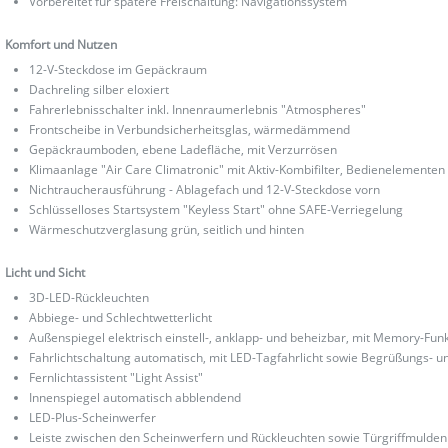
Vorbereitet für spätere Freischaltung: Navigationssystem
Komfort und Nutzen
12-V-Steckdose im Gepäckraum
Dachreling silber eloxiert
Fahrerlebnisschalter inkl. Innenraumerlebnis "Atmospheres"
Frontscheibe in Verbundsicherheitsglas, wärmedämmend
Gepäckraumboden, ebene Ladefläche, mit Verzurrösen
Klimaanlage "Air Care Climatronic" mit Aktiv-Kombifilter, Bedienelement
Nichtraucherausführung - Ablagefach und 12-V-Steckdose vorn
Schlüsselloses Startsystem "Keyless Start" ohne SAFE-Verriegelung
Wärmeschutzverglasung grün, seitlich und hinten
Licht und Sicht
3D-LED-Rückleuchten
Abbiege- und Schlechtwetterlicht
Außenspiegel elektrisch einstell-, anklapp- und beheizbar, mit Memory-Fun
Fahrlichtschaltung automatisch, mit LED-Tagfahrlicht sowie Begrüßungs- u
Fernlichtassistent "Light Assist"
Innenspiegel automatisch abblendend
LED-Plus-Scheinwerfer
Leiste zwischen den Scheinwerfern und Rückleuchten sowie Türgriffmulden