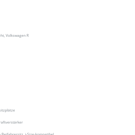
eht, Volkswagen R
itzplätze
aftverstärker
Beifahrersitz, i-Size-kompatibel