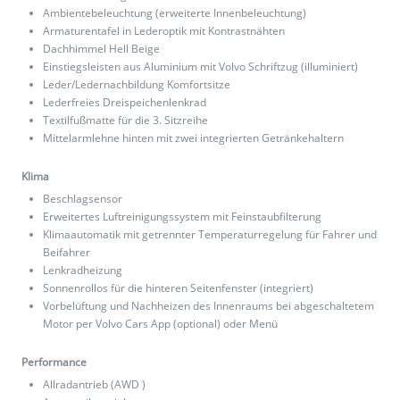
Ambientebeleuchtung (erweiterte Innenbeleuchtung)
Armaturentafel in Lederoptik mit Kontrastnähten
Dachhimmel Hell Beige
Einstiegsleisten aus Aluminium mit Volvo Schriftzug (illuminiert)
Leder/Ledernachbildung Komfortsitze
Lederfreies Dreispeichenlenkrad
Textilfußmatte für die 3. Sitzreihe
Mittelarmlehne hinten mit zwei integrierten Getränkehaltern
Klima
Beschlagsensor
Erweitertes Luftreinigungssystem mit Feinstaubfilterung
Klimaautomatik mit getrennter Temperaturregelung für Fahrer und
Beifahrer
Lenkradheizung
Sonnenrollos für die hinteren Seitenfenster (integriert)
Vorbelüftung und Nachheizen des Innenraums bei abgeschaltetem
Motor per Volvo Cars App (optional) oder Menü
Performance
Allradantrieb (AWD )