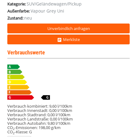
SUV/Geländewagen/Pickup
Kategorie:
Wartung
Wartung
Vapour Grey Uni
Außenfarbe:
&
&
neu
Verschleiß
Verschleiß
Zustand:
Unverbindlich anfragen
Merkliste
Verbrauchswerte
Verbrauch kombiniert:
9,60 l/100km
Verbrauch Innenstadt:
0,00 l/100km
Verbrauch Stadtrand:
0,00 l/100km
Verbrauch Landstraße:
0,00 l/100km
Verbrauch Autobahn:
9,80 l/100km
CO
-Emissionen:
198,00 g/km
2
CO
-Klasse:
G
2