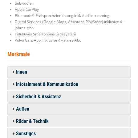
Subwoofer
Apple CarPlay
Bluetooth®-Freisprecheinrichtung inkl. Audiostreaming
Digital Services (Google Maps, Assistant, PlayStore) inklusive 4 -
Jahres-Abo
Induktives Smartphone-Ladesystem
Volvo Cars App, inklusive 4 -Jahres-Abo
Merkmale
Innen
Infotainment & Kommunikation
Sicherheit & Assistenz
Außen
Räder & Technik
Sonstiges