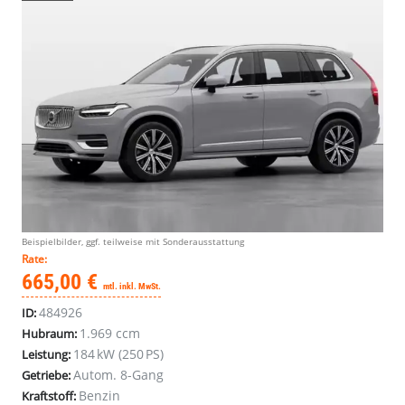
Volvo
Volvo
Beispielbilder, ggf. teilweise mit Sonderausstattung
XC90
XC90
Rate:
B5
B5
665,00 €
mtl. inkl. MwSt.
B
B
484926
ID:
AWD
AWD
Core
Core
1.969 ccm
Hubraum:
Geschlossen,
Geschlossen,
184 kW (250 PS)
Leistung:
5-
5-
Autom. 8-Gang
Getriebe:
türig
türig
Benzin
Kraftstoff:
inkl.
inkl.