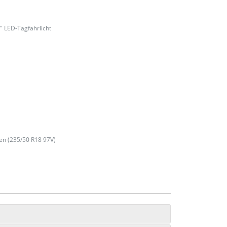
U" LED-Tagfahrlicht
en (235/50 R18 97V)