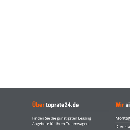
Über
toprate24.de
Wir
si
Monta
Finden Sie die günstigsten Leasing
Angebote für Ihren Traumwagen.
Dienst