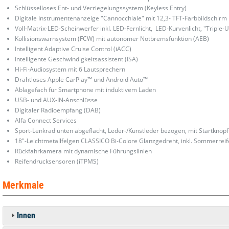
Schlüsselloses Ent- und Verriegelungssystem (Keyless Entry)
Digitale Instrumentenanzeige "Cannocchiale" mit 12,3- TFT-Farbbildschirm
Voll-Matrix-LED-Scheinwerfer inkl. LED-Fernlicht, LED-Kurvenlicht, "Triple-
Kollisionswarnsystem (FCW) mit autonomer Notbremsfunktion (AEB)
Intelligent Adaptive Cruise Control (iACC)
Intelligente Geschwindigkeitsassistent (ISA)
Hi-Fi-Audiosystem mit 6 Lautsprechern
Drahtloses Apple CarPlay™ und Android Auto™
Ablagefach für Smartphone mit induktivem Laden
USB- und AUX-IN-Anschlüsse
Digitaler Radioempfang (DAB)
Alfa Connect Services
Sport-Lenkrad unten abgeflacht, Leder-/Kunstleder bezogen, mit Startknopf
18"-Leichtmetallfelgen CLASSICO Bi-Colore Glanzgedreht, inkl. Sommerreif
Rückfahrkamera mit dynamische Führungslinien
Reifendrucksensoren (iTPMS)
Merkmale
Innen