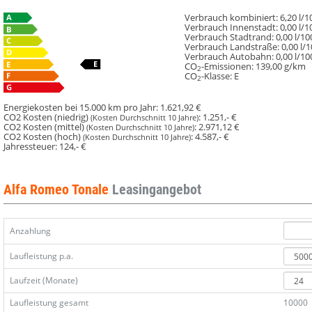
MY24
MY24
SPRINT
SPRINT
Verbrauch kombiniert:
6,20 l/
Verbrauch Innenstadt:
0,00 l/
1.5
1.5
Verbrauch Stadtrand:
0,00 l/1
VGT
VGT
Verbrauch Landstraße:
0,00 l/
Verbrauch Autobahn:
0,00 l/1
96
96
CO
-Emissionen:
139,00 g/km
2
KW
KW
CO
-Klasse:
E
2
(131
(131
PS)
PS)
Energiekosten bei 15.000 km pro Jahr:
1.621,92 €
48V-
48V-
CO2 Kosten (niedrig)
:
1.251,- €
(Kosten Durchschnitt 10 Jahre)
CO2 Kosten (mittel)
:
2.971,12 €
Hybrid
Hybrid
(Kosten Durchschnitt 10 Jahre)
CO2 Kosten (hoch)
:
4.587,- €
(Kosten Durchschnitt 10 Jahre)
15KW
15KW
Jahressteuer:
124,- €
Alfa Romeo Tonale
Leasingangebot
Anzahlung
Laufleistung p.a.
Laufzeit (Monate)
Laufleistung gesamt
10000