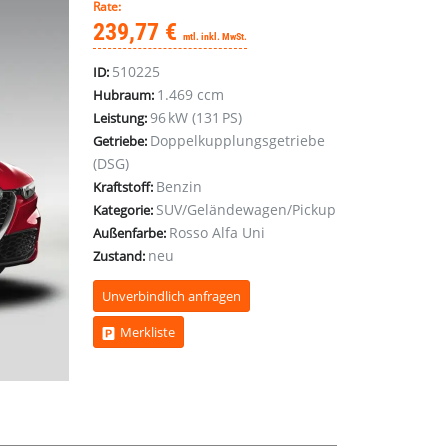
Rate:
239,77 €
mtl. inkl. MwSt.
510225
ID:
1.469 ccm
Hubraum:
96 kW (131 PS)
Leistung:
Doppelkupplungsgetriebe
Getriebe:
(DSG)
Benzin
Kraftstoff:
SUV/Geländewagen/Pickup
Kategorie:
Rosso Alfa Uni
Außenfarbe:
neu
Zustand:
Unverbindlich anfragen
Merkliste