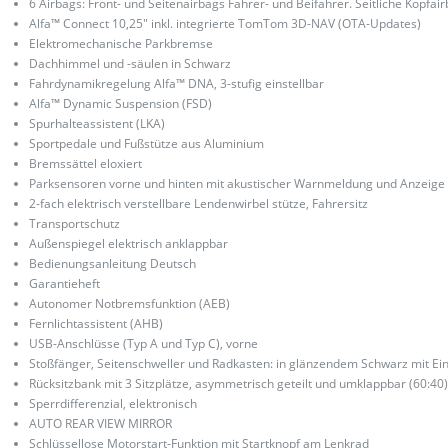
6 Airbags: Front- und Seitenairbags Fahrer- und Beifahrer. Seitliche Kopfa
Alfa™ Connect 10,25" inkl. integrierte TomTom 3D-NAV (OTA-Updates)
Elektromechanische Parkbremse
Dachhimmel und -säulen in Schwarz
Fahrdynamikregelung Alfa™ DNA, 3-stufig einstellbar
Alfa™ Dynamic Suspension (FSD)
Spurhalteassistent (LKA)
Sportpedale und Fußstütze aus Aluminium
Bremssättel eloxiert
Parksensoren vorne und hinten mit akustischer Warnmeldung und Anzeige
2-fach elektrisch verstellbare Lendenwirbel stütze, Fahrersitz
Transportschutz
Außenspiegel elektrisch anklappbar
Bedienungsanleitung Deutsch
Garantieheft
Autonomer Notbremsfunktion (AEB)
Fernlichtassistent (AHB)
USB-Anschlüsse (Typ A und Typ C), vorne
Stoßfänger, Seitenschweller und Radkasten: in glänzendem Schwarz mit Ei
Rücksitzbank mit 3 Sitzplätze, asymmetrisch geteilt und umklappbar (60:40
Sperrdifferenzial, elektronisch
AUTO REAR VIEW MIRROR
Schlüssellose Motorstart-Funktion mit Startknopf am Lenkrad