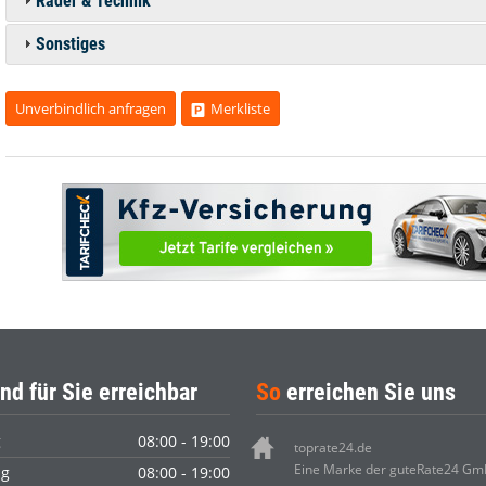
Räder & Technik
Sonstiges
Unverbindlich anfragen
Merkliste
nd für Sie erreichbar
So
erreichen Sie uns
g
08:00 - 19:00
toprate24.de
Eine Marke der guteRate24 G
ag
08:00 - 19:00