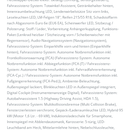
Fahrassistenz-System: Totwinkel-Assistent, Getränkehalter hinten,
Innenraumbeleuchtung LED, Lendenwirbelstütze Sitz vorn links,
Leseleuchten LED, LM-Felgen 18", Reifen 215/55 R18, Schadstoffarm
nach Abgasnorm Euro 6e (EU6 EA), Scheinwerfer LED, Sitzbezug /
Polsterung: Stoff / Leder, Vorbereitung Anhängerkupplung, Funktions-
Paket (Lenkrad heizbar / Sitzheizung vorn / Scheibenwischer mit
Regensensor), Audio-Navigationssystem (Navigationssystem),
Fahrassistenz-System: Einparkhilfe vorn und hinten (Einparkhilfe
hinten), Fahrassistenz-System: Autonome Notbremsfunktion inkl.
Frontkollisionswarnung (FCA) (Fahrassistenz-System: Autonome
Notbremsfunktion inkl. Abbiegefunktion (FCA-JT) / Fahrassistenz-
System: Autonome Notbremsfunktion inkl. Fahrradfahrererkennung
(FCA-Cyc.) / Fahrassistenz-System: Autonome Notbremsfunktion inkl.
Fußgängererkennung (FCA-Ped.)), Ambiente-Beleuchtung,
Außenspiegel lackiert, Blinkleuchten LED in Außenspiegel integriert,
Digital Cockpit (Instrumentenanzeige Digital), Fahrassistenz-System:
Autobahnassistent 1.5 (Highway Driving Assist, HDA 1.5),
Fahrassistenz-System: Multikollisionsbremse (Multi Collision Brake),
Fensterzierleisten verchromt, Gepäck-/Laderaumleuchte LED, Hybrid 95
kW (Motor 1,6 Ltr. - 69 kW), Induktionsladeschale für Smartphone,
Innenspiegel mit Abblendautomatik, Karosserie: 5-türig, LED-
Leuchtband am Heck, Mittelarmlehne hinten, Nebelschlussleuchte,