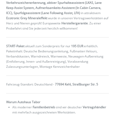
Verkehrszeichenerkennung, aktiver Spurhalteassistent (LKAS, Lane
Keep Assist System, Aufmerksamkeits-Assistent (In Cabin Camera,
ICC), Spurfolgeassistent (Lane Following Assist, LFA)
in attraktivem
Ecotronic Grey Mineraleffekt
wurde in unseren Vertragswerkstätten auf
Herz und Nieren geprüft! Europaweite
Herstellergarantie
. Zu einer
Probefahrt sind Sie jederzeit herzlich willkommen!
START-Paket
aktuell zum Sonderpreis für nur
195 EUR
erhältlich.
Paketinhalt: Deutsche Bedienungsanleitung, Fußmatten Velours,
Verbandskasten, Warndreieck, Warnweste, Neuwagen-Aufbereitung
(Entfolierung, Innen- und Außenreinigung), Vorabsendung
Zulassungsunterlagen, Montage Kennzeichenhalter
Fahrzeug-Standort: Deutschland -
77694 Kehl, Straßburger Str. 5
Warum Autohaus Tabor
Als moderner
Familienbetrieb
sind wir deutscher
Vertragshändler
mit mehrfach ausgezeichneten Werkstätten.