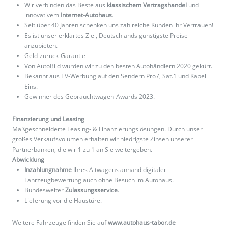
Wir verbinden das Beste aus
klassischem Vertragshandel
und
innovativem
Internet-Autohaus
.
Seit über 40 Jahren schenken uns zahlreiche Kunden ihr Vertrauen!
Es ist unser erklärtes Ziel, Deutschlands günstigste Preise
anzubieten.
Geld-zurück-Garantie
Von AutoBild wurden wir zu den besten Autohändlern 2020 gekürt.
Bekannt aus TV-Werbung auf den Sendern Pro7, Sat.1 und Kabel
Eins.
Gewinner des Gebrauchtwagen-Awards 2023.
Finanzierung und Leasing
Maßgeschneiderte Leasing- & Finanzierungslösungen. Durch unser
großes Verkaufsvolumen erhalten wir niedrigste Zinsen unserer
Partnerbanken, die wir 1 zu 1 an Sie weitergeben.
Abwicklung
Inzahlungnahme
Ihres Altwagens anhand digitaler
Fahrzeugbewertung auch ohne Besuch im Autohaus.
Bundesweiter
Zulassungsservice
.
Lieferung vor die Haustüre.
Weitere Fahrzeuge finden Sie auf
www.autohaus-tabor.de