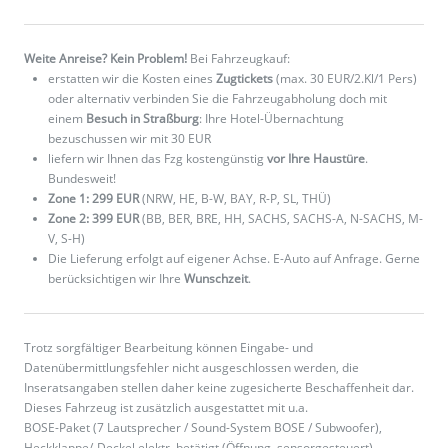
Weite Anreise? Kein Problem!
Bei Fahrzeugkauf:
erstatten wir die Kosten eines
Zugtickets
(max. 30 EUR/2.Kl/1 Pers)
oder alternativ verbinden Sie die Fahrzeugabholung doch mit
einem
Besuch in Straßburg
: Ihre Hotel-Übernachtung
bezuschussen wir mit 30 EUR
liefern wir Ihnen das Fzg kostengünstig
vor Ihre Haustüre
.
Bundesweit!
Zone 1: 299 EUR
(NRW, HE, B-W, BAY, R-P, SL, THÜ)
Zone 2: 399 EUR
(BB, BER, BRE, HH, SACHS, SACHS-A, N-SACHS, M-
V, S-H)
Die Lieferung erfolgt auf eigener Achse. E-Auto auf Anfrage. Gerne
berücksichtigen wir Ihre
Wunschzeit
.
Trotz sorgfältiger Bearbeitung können Eingabe- und
Datenübermittlungsfehler nicht ausgeschlossen werden, die
Inseratsangaben stellen daher keine zugesicherte Beschaffenheit dar.
Dieses Fahrzeug ist zusätzlich ausgestattet mit u.a.
BOSE-Paket (7 Lautsprecher / Sound-System BOSE / Subwoofer),
Heckklappe/-Deckel elektr. betätigt (Öffnung, sensorgesteuert),