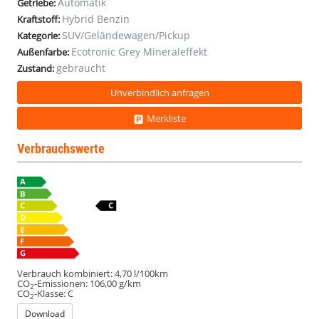
Automatik
Getriebe:
Hybrid Benzin
Kraftstoff:
SUV/Geländewagen/Pickup
Kategorie:
Ecotronic Grey Mineraleffekt
Außenfarbe:
gebraucht
Zustand:
Unverbindlich anfragen
Merkliste
Verbrauchswerte
Verbrauch kombiniert:
4,70 l/100km
CO
-Emissionen:
106,00 g/km
2
CO
-Klasse:
C
2
Download