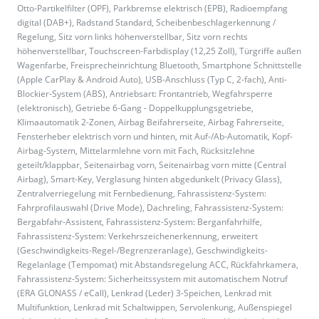
Otto-Partikelfilter (OPF), Parkbremse elektrisch (EPB), Radioempfang
digital (DAB+), Radstand Standard, Scheibenbeschlagerkennung /
Regelung, Sitz vorn links höhenverstellbar, Sitz vorn rechts
höhenverstellbar, Touchscreen-Farbdisplay (12,25 Zoll), Türgriffe außen
Wagenfarbe, Freisprecheinrichtung Bluetooth, Smartphone Schnittstelle
(Apple CarPlay & Android Auto), USB-Anschluss (Typ C, 2-fach), Anti-
Blockier-System (ABS), Antriebsart: Frontantrieb, Wegfahrsperre
(elektronisch), Getriebe 6-Gang - Doppelkupplungsgetriebe,
Klimaautomatik 2-Zonen, Airbag Beifahrerseite, Airbag Fahrerseite,
Fensterheber elektrisch vorn und hinten, mit Auf-/Ab-Automatik, Kopf-
Airbag-System, Mittelarmlehne vorn mit Fach, Rücksitzlehne
geteilt/klappbar, Seitenairbag vorn, Seitenairbag vorn mitte (Central
Airbag), Smart-Key, Verglasung hinten abgedunkelt (Privacy Glass),
Zentralverriegelung mit Fernbedienung, Fahrassistenz-System:
Fahrprofilauswahl (Drive Mode), Dachreling, Fahrassistenz-System:
Bergabfahr-Assistent, Fahrassistenz-System: Berganfahrhilfe,
Fahrassistenz-System: Verkehrszeichenerkennung, erweitert
(Geschwindigkeits-Regel-/Begrenzeranlage), Geschwindigkeits-
Regelanlage (Tempomat) mit Abstandsregelung ACC, Rückfahrkamera,
Fahrassistenz-System: Sicherheitssystem mit automatischem Notruf
(ERA GLONASS / eCall), Lenkrad (Leder) 3-Speichen, Lenkrad mit
Multifunktion, Lenkrad mit Schaltwippen, Servolenkung, Außenspiegel