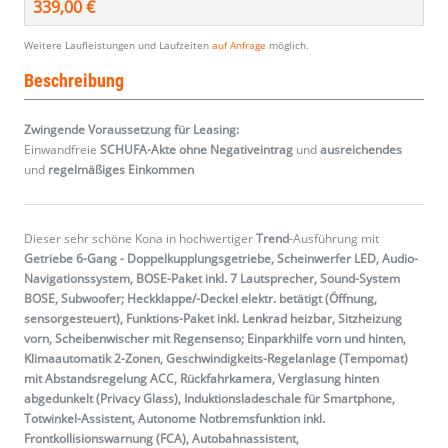
339,00 €
Weitere Laufleistungen und Laufzeiten
auf Anfrage
möglich.
Beschreibung
Zwingende Voraussetzung für Leasing:
Einwandfreie
SCHUFA-Akte ohne Negativeintrag
und
ausreichendes
und
regelmäßiges
Einkommen
Dieser sehr schöne Kona in hochwertiger
Trend
-Ausführung mit
Getriebe 6-Gang - Doppelkupplungsgetriebe, Scheinwerfer LED, Audio-
Navigationssystem, BOSE-Paket inkl. 7 Lautsprecher, Sound-System
BOSE, Subwoofer; Heckklappe/-Deckel elektr. betätigt (Öffnung,
sensorgesteuert), Funktions-Paket inkl. Lenkrad heizbar, Sitzheizung
vorn, Scheibenwischer mit Regensenso; Einparkhilfe vorn und hinten,
Klimaautomatik 2-Zonen, Geschwindigkeits-Regelanlage (Tempomat)
mit Abstandsregelung ACC, Rückfahrkamera, Verglasung hinten
abgedunkelt (Privacy Glass), Induktionsladeschale für Smartphone,
Totwinkel-Assistent, Autonome Notbremsfunktion inkl.
Frontkollisionswarnung (FCA), Autobahnassistent,