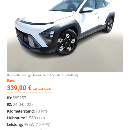
Beispielbilder, ggf. teilweise mit Sonderausstattung
Rate:
339,00 €
mtl. inkl. MwSt.
585257
ID:
24.04.2025
EZ:
10 km
Kilometerstand:
1.580 ccm
Hubraum:
95 kW (129 PS)
Leistung: