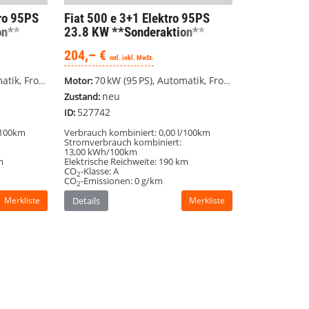
tro 95PS
Fiat 500
e 3+1 Elektro 95PS
on**
23.8 KW **Sonderaktion**
204,– €
mtl. inkl. MwSt.
Frontantrieb
70 kW (95 PS), Automatik, Frontantrieb
Motor:
neu
Zustand:
527742
ID:
/100km
Verbrauch kombiniert:
0,00 l/100km
Stromverbrauch kombiniert:
13,00 kWh/100km
m
Elektrische Reichweite:
190 km
CO
-Klasse:
A
2
CO
-Emissionen:
0 g/km
2
Merkliste
Details
Merkliste