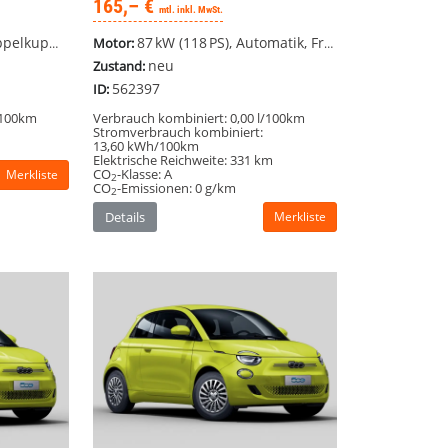
165,– €
mtl. inkl. MwSt.
SG), Frontantrieb
87 kW (118 PS), Automatik, Frontantrieb
Motor:
neu
Zustand:
562397
ID:
/100km
Verbrauch kombiniert:
0,00 l/100km
Stromverbrauch kombiniert:
13,60 kWh/100km
Elektrische Reichweite:
331 km
CO
-Klasse:
A
Merkliste
2
CO
-Emissionen:
0 g/km
2
Details
Merkliste