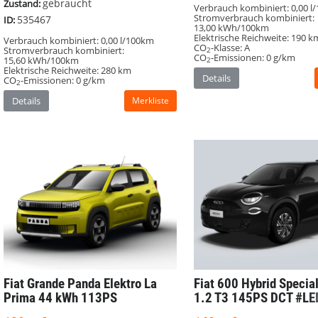
gebraucht
Zustand:
Verbrauch kombiniert:
0,00 l
Stromverbrauch kombiniert:
535467
ID:
13,00 kWh/100km
Elektrische Reichweite:
190 k
Verbrauch kombiniert:
0,00 l/100km
CO
-Klasse:
A
Stromverbrauch kombiniert:
2
CO
-Emissionen:
0 g/km
15,60 kWh/100km
2
Elektrische Reichweite:
280 km
Details
CO
-Emissionen:
0 g/km
2
Details
Merkliste
Fiat Grande Panda
Elektro La
Fiat 600
Hybrid Special
Prima 44 kWh 113PS
1.2 T3 145PS DCT #LE
#Sonderedition
#Parksensoren #Apple