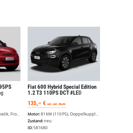
 95PS
Fiat 600
Hybrid Special Edition
ng
1.2 T3 110PS DCT #LED
#Parksensoren #AppleCarPlay
135,– €
mtl. inkl. MwSt.
Frontantrieb
81 kW (110 PS), Doppelkupplungsgetriebe (DSG), Frontantrieb
Motor:
neu
Zustand:
581680
ID: