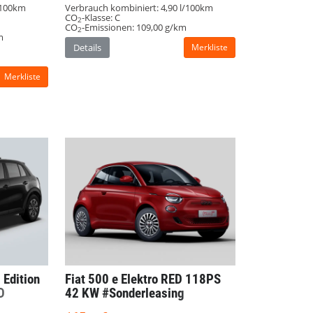
/100km
Verbrauch kombiniert:
4,90 l/100km
CO
-Klasse:
C
2
CO
-Emissionen:
109,00 g/km
2
m
Details
Merkliste
Merkliste
 Edition
Fiat 500
e Elektro RED 118PS
D
42 KW #Sonderleasing
CarPlay