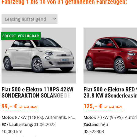
Fahrzeug 1 bis 10 von 31 gefundenen Fahrzeugen:
SOFORT VERFÜGBAR
Fiat 500
e Elektro 118PS 42kW
Fiat 500
e Elektro RED
SONDERAKTION SOLANGE DER
23.8 KW #Sonderleasi
VORRAT REICHT !
99,– €
125,– €
mtl. inkl. MwSt.
mtl. inkl. MwSt.
87 kW (118 PS), Automatik, Frontantrieb
70 kW (95 PS), Automatik, 
Motor:
Motor:
01.06.2022
neu
EZ / Laufleistung:
Zustand:
10.000 km
522303
ID: