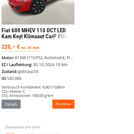
Fiat 600
MHEV 110 DCT LED
Kam Keyl Klimaaut CarP PDC
220,– €
mtl. inkl. MwSt.
81 kW (110 PS), Automatik, Frontantrieb
Motor:
30.10.2024
10 km
EZ / Laufleistung:
gebraucht
Zustand:
585386
ID:
Verbrauch kombiniert:
4,80 l/100km
CO
-Klasse:
C
2
CO
-Emissionen:
109,00 g/km
2
Details
Merkliste
Datensätze pro Seite: