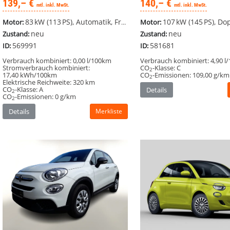
139,– €
140,– €
mtl. inkl. MwSt.
mtl. inkl. MwSt.
83 kW (113 PS), Automatik, Frontantrieb
107 kW (145 PS), Doppelkupplungsgetriebe (D
Motor:
Motor:
neu
neu
Zustand:
Zustand:
569991
581681
ID:
ID:
Verbrauch kombiniert:
0,00 l/100km
Verbrauch kombiniert:
4,90 l
Stromverbrauch kombiniert:
CO
-Klasse:
C
2
17,40 kWh/100km
CO
-Emissionen:
109,00 g/km
2
Elektrische Reichweite:
320 km
CO
-Klasse:
A
Details
2
CO
-Emissionen:
0 g/km
2
Details
Merkliste