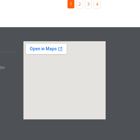
1
2
3
4
mBH