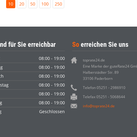
10
20
50
100
250
nd für Sie erreichbar
So
erreichen Sie uns
g
08:00 - 19:00
toprate24.de
Eine Marke der guteRate24 G
ag
08:00 - 19:00
Halberstädter Str. 89
ch
08:00 - 19:00
33106 Paderborn
stag
08:00 - 19:00
Telefon 05251 - 2986910
08:00 - 19:00
Telefax 05251 - 5068644
g
08:00 - 19:00
info@toprate24.de
ag
Geschlossen