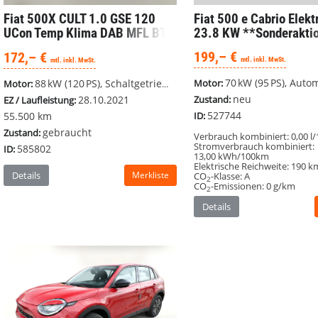
Fiat 500
e Cabrio Elek
Fiat 500X
CULT 1.0 GSE 120
23.8 KW **Sonderakti
UCon Temp Klima DAB MFL BT
199,– €
172,– €
mtl. inkl. MwSt.
mtl. inkl. MwSt.
70 kW (95 PS), Automatik, 
88 kW (120 PS), Schaltgetriebe, Frontantrieb
Motor:
Motor:
neu
28.10.2021
Zustand:
EZ / Laufleistung:
527744
55.500 km
ID:
gebraucht
Zustand:
Verbrauch kombiniert:
0,00 l
Stromverbrauch kombiniert:
585802
ID:
13,00 kWh/100km
Elektrische Reichweite:
190 k
Details
Merkliste
CO
-Klasse:
A
2
CO
-Emissionen:
0 g/km
2
Details