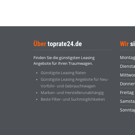
Über
toprate24.de
Wir
si
Monta
Finden Sie die günstigsten Leasing
Angebote für Ihren Traumwagen.
Dienst
Günstigste Leasing Raten
Mittwo
Günstigste Leasing Angebote für Neu-
Donner
Vorführ- und Gebrauchtwagen
Freitag
Marken- und Herstellerunabhängig
Beste Filter- und Suchmöglichkeiten
Samsta
Sonnt