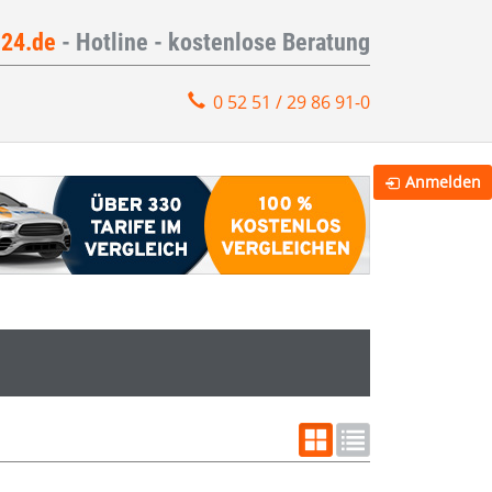
e24.de
- Hotline - kostenlose Beratung
0 52 51 / 29 86 91-0
Anmelden