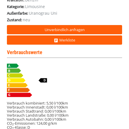
Kraftstoff:
PS
Limousine
Kategorie:
6-
Uranograu Uni
Außenfarbe:
Gang
neu
Einparkhilfe
Zustand:
LED
Unverbindlich anfragen
AppleCarPlay
Merkliste
Verbrauchswerte
Verbrauch kombiniert:
5,50 l/100km
Verbrauch Innenstadt:
0,00 l/100km
Verbrauch Stadtrand:
0,00 l/100km
Verbrauch Landstraße:
0,00 l/100km
Verbrauch Autobahn:
0,00 l/100km
CO
-Emissionen:
124,00 g/km
2
CO
-Klasse:
D
2