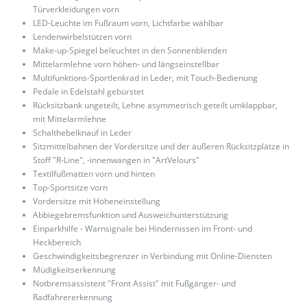
Türverkleidungen vorn
LED-Leuchte im Fußraum vorn, Lichtfarbe wählbar
Lendenwirbelstützen vorn
Make-up-Spiegel beleuchtet in den Sonnenblenden
Mittelarmlehne vorn höhen- und längseinstellbar
Multifunktions-Sportlenkrad in Leder, mit Touch-Bedienung
Pedale in Edelstahl gebürstet
Rücksitzbank ungeteilt, Lehne asymmetrisch geteilt umklappbar,
mit Mittelarmlehne
Schalthebelknauf in Leder
Sitzmittelbahnen der Vordersitze und der äußeren Rücksitzplätze in
Stoff "R-Line", -innenwangen in "ArtVelours"
Textilfußmatten vorn und hinten
Top-Sportsitze vorn
Vordersitze mit Höheneinstellung
Abbiegebremsfunktion und Ausweichunterstützung
Einparkhilfe - Warnsignale bei Hindernissen im Front- und
Heckbereich
Geschwindigkeitsbegrenzer in Verbindung mit Online-Diensten
Müdigkeitserkennung
Notbremsassistent "Front Assist" mit Fußgänger- und
Radfahrererkennung