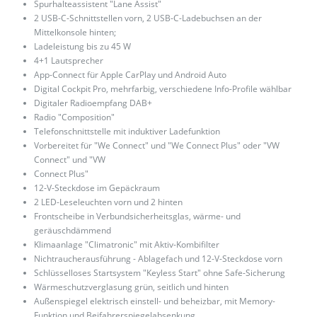
Spurhalteassistent "Lane Assist"
2 USB-C-Schnittstellen vorn, 2 USB-C-Ladebuchsen an der
Mittelkonsole hinten;
Ladeleistung bis zu 45 W
4+1 Lautsprecher
App-Connect für Apple CarPlay und Android Auto
Digital Cockpit Pro, mehrfarbig, verschiedene Info-Profile wählbar
Digitaler Radioempfang DAB+
Radio "Composition"
Telefonschnittstelle mit induktiver Ladefunktion
Vorbereitet für "We Connect" und "We Connect Plus" oder "VW
Connect" und "VW
Connect Plus"
12-V-Steckdose im Gepäckraum
2 LED-Leseleuchten vorn und 2 hinten
Frontscheibe in Verbundsicherheitsglas, wärme- und
geräuschdämmend
Klimaanlage "Climatronic" mit Aktiv-Kombifilter
Nichtraucherausführung - Ablagefach und 12-V-Steckdose vorn
Schlüsselloses Startsystem "Keyless Start" ohne Safe-Sicherung
Wärmeschutzverglasung grün, seitlich und hinten
Außenspiegel elektrisch einstell- und beheizbar, mit Memory-
Funktion und Beifahrerspiegelabsenkung