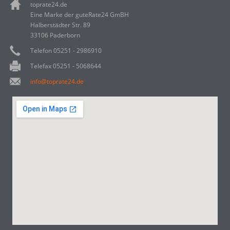
toprate24.de
Eine Marke der guteRate24 GmBH
Halberstädter Str. 89
33106 Paderborn
Telefon 05251 - 2986910
Telefax 05251 - 5068644
info@toprate24.de