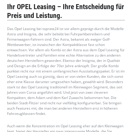
Ihr OPEL Leasing – Ihre Entscheidung für
Preis und Leistung.
Das Opel Leasing bei toprate24 ist vor allem geprägt durch die Modelle
Astra und Insignia, die sehr beliebt bei Fuhrparkbetreibern und
Firmenwagen-Fahrern sind. Der Astra, bekannt als ewiger Golf-
Wettbewerber, ist inzwischen der Kompaktklasse fast schon
entwachsen. Vor allem als Kombi ist der Astra aus dem Opel Leasing für
Handelsvertreter und Familien eine echte Alternative zu den anderen
deutschen Herstellern geworden. Ebenso der Insignia, der in Qualität
und Design an die Erfolge der 70er Jahre anknüpft. Der große Kombi
punktet nicht nur mit einem umfangreichen Ausstattungspaket. Er ist im
Opel Leasing auch so günstig, dass er von vielen Kunden, die sich sonst
eher eine Klasse darunter umgesehen haben, gewählt wird. Besonders
stark ist das Opel Leasing traditionell im Kleinwagen Segment, das seit
Jahren vom Corsa angeführt wird. Und jetzt von zwei cleveren
Kompakten, dem Adam und dem Karl Zuwachs bekommen hat. Die
beiden Stadt-Flitzer sind nicht nur vielfältig konfigurierbar. Sie bringen
auch Features mit, die man bei anderen Herstellern erst in höheren
Fahrzeugklassen findet.
Auch wenn die Konzentration im Opel Leasing eher auf den Kleinwagen
liegt, bietet der Hersteller ein paar interessante Modelle, die Sie