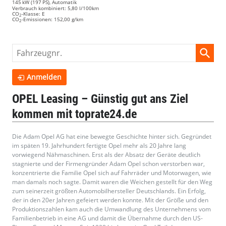
145 kW (197 PS), Automatik
Verbrauch kombiniert:
5,80 l/100km
CO
-Klasse:
E
2
CO
-Emissionen:
152,00 g/km
2
Fahrzeugnr.
Anmelden
OPEL Leasing – Günstig gut ans Ziel
kommen mit toprate24.de
Die Adam Opel AG hat eine bewegte Geschichte hinter sich. Gegründet
im späten 19. Jahrhundert fertigte Opel mehr als 20 Jahre lang
vorwiegend Nähmaschinen. Erst als der Absatz der Geräte deutlich
stagnierte und der Firmengründer Adam Opel schon verstorben war,
konzentrierte die Familie Opel sich auf Fahrräder und Motorwagen, wie
man damals noch sagte. Damit waren die Weichen gestellt für den Weg
zum seinerzeit größten Automobilhersteller Deutschlands. Ein Erfolg,
der in den 20er Jahren gefeiert werden konnte. Mit der Größe und den
Produktionszahlen kam auch die Umwandlung des Unternehmens vom
Familienbetrieb in eine AG und damit die Übernahme durch den US-