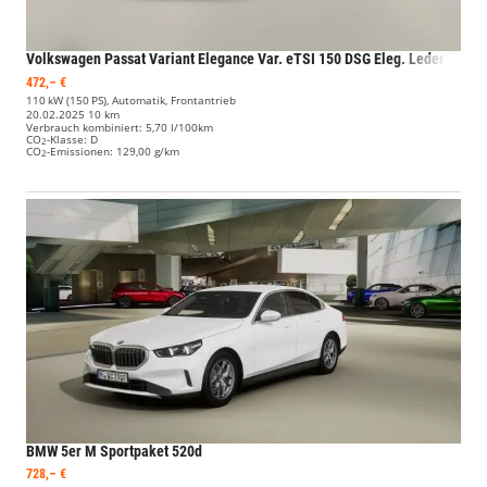
Volkswagen Passat Variant
Elegance Var. eTSI 150 DSG Eleg. Leder Matrix Nav+
472,– €
110 kW (150 PS), Automatik, Frontantrieb
20.02.2025
10 km
Verbrauch kombiniert:
5,70 l/100km
CO
-Klasse:
D
2
CO
-Emissionen:
129,00 g/km
2
BMW 5er
M Sportpaket 520d
728,– €