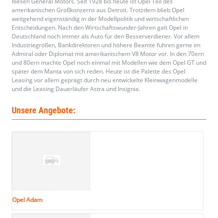
Riesen General Motors. Seit 1928 bis heute ist Opel Teil des
amerikanischen Großkonzerns aus Detroit. Trotzdem blieb Opel
weitgehend eigenständig in der Modellpolitik und wirtschaftlichen
Entscheidungen. Nach den Wirtschaftswunder-Jahren galt Opel in
Deutschland noch immer als Auto für den Besserverdiener. Vor allem
Industriegrößen, Bankdirektoren und höhere Beamte fuhren gerne im
Admiral oder Diplomat mit amerikanischem V8 Motor vor. In den 70ern
und 80ern machte Opel noch einmal mit Modellen wie dem Opel GT und
später dem Manta von sich reden. Heute ist die Palette des Opel
Leasing vor allem geprägt durch neu entwickelte Kleinwagenmodelle
und die Leasing Dauerläufer Astra und Insignia.
Unsere Angebote:
Opel Adam