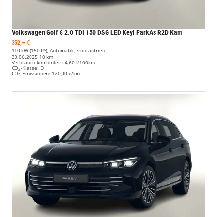
Volkswagen Golf
8 2.0 TDI 150 DSG LED Keyl ParkAs R2D Kam
352,– €
110 kW (150 PS), Automatik, Frontantrieb
30.06.2025
10 km
Verbrauch kombiniert:
4,60 l/100km
CO
-Klasse:
D
2
CO
-Emissionen:
120,00 g/km
2