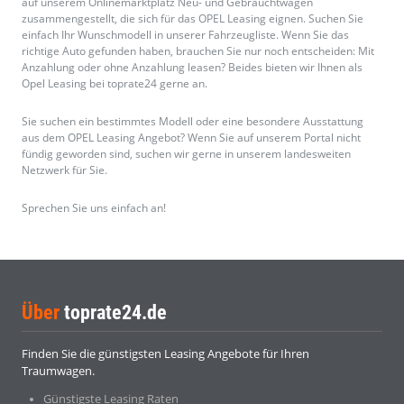
auf unserem Onlinemarktplatz Neu- und Gebrauchtwagen
zusammengestellt, die sich für das OPEL Leasing eignen. Suchen Sie
einfach Ihr Wunschmodell in unserer Fahrzeugliste. Wenn Sie das
richtige Auto gefunden haben, brauchen Sie nur noch entscheiden: Mit
Anzahlung oder ohne Anzahlung leasen? Beides bieten wir Ihnen als
Opel Leasing bei toprate24 gerne an.
Sie suchen ein bestimmtes Modell oder eine besondere Ausstattung
aus dem OPEL Leasing Angebot? Wenn Sie auf unserem Portal nicht
fündig geworden sind, suchen wir gerne in unserem landesweiten
Netzwerk für Sie.
Sprechen Sie uns einfach an!
Über
toprate24.de
Finden Sie die günstigsten Leasing Angebote für Ihren
Traumwagen.
Günstigste Leasing Raten