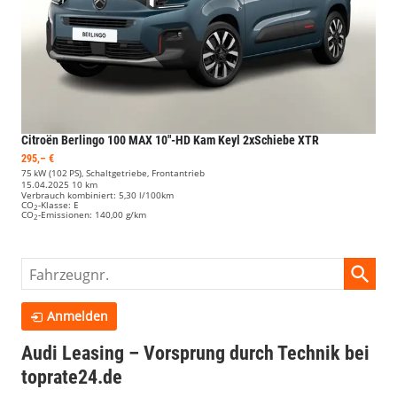
Citroën Berlingo
100 MAX 10"-HD Kam Keyl 2xSchiebe XTR
295,– €
75 kW (102 PS), Schaltgetriebe, Frontantrieb
15.04.2025
10 km
Verbrauch kombiniert:
5,30 l/100km
CO
-Klasse:
E
2
CO
-Emissionen:
140,00 g/km
2
Fahrzeugnr.
Anmelden
Audi Leasing – Vorsprung durch Technik bei
toprate24.de