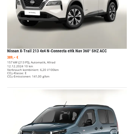
Nissan X-Trail
213 4x4 N-Connecta eHk Nav 360° SHZ ACC
389,– €
157 kW (213 PS), Automatik, Allrad
12.12.2024
10 km
Verbrauch kombiniert:
6,20 l/100km
CO
-Klasse:
E
2
CO
-Emissionen:
141,00 g/km
2