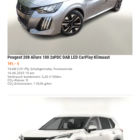
Peugeot 208
Allure 100 2xPDC DAB LED CarPlay Klimaaut
191,– €
74 kW (101 PS), Schaltgetriebe, Frontantrieb
16.06.2025
10 km
Verbrauch kombiniert:
5,20 l/100km
CO
-Klasse:
D
2
CO
-Emissionen:
118,00 g/km
2