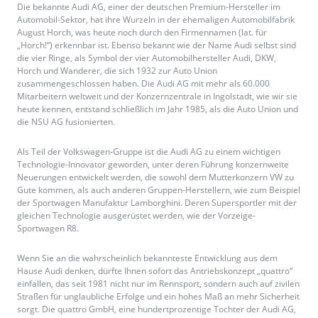
Die bekannte Audi AG, einer der deutschen Premium-Hersteller im
Automobil-Sektor, hat ihre Wurzeln in der ehemaligen Automobilfabrik
August Horch, was heute noch durch den Firmennamen (lat. für
„Horch!“) erkennbar ist. Ebenso bekannt wie der Name Audi selbst sind
die vier Ringe, als Symbol der vier Automobilhersteller Audi, DKW,
Horch und Wanderer, die sich 1932 zur Auto Union
zusammengeschlossen haben. Die Audi AG mit mehr als 60.000
Mitarbeitern weltweit und der Konzernzentrale in Ingolstadt, wie wir sie
heute kennen, entstand schließlich im Jahr 1985, als die Auto Union und
die NSU AG fusionierten.
Als Teil der Volkswagen-Gruppe ist die Audi AG zu einem wichtigen
Technologie-Innovator geworden, unter deren Führung konzernweite
Neuerungen entwickelt werden, die sowohl dem Mutterkonzern VW zu
Gute kommen, als auch anderen Gruppen-Herstellern, wie zum Beispiel
der Sportwagen Manufaktur Lamborghini. Deren Supersportler mit der
gleichen Technologie ausgerüstet werden, wie der Vorzeige-
Sportwagen R8.
Wenn Sie an die wahrscheinlich bekannteste Entwicklung aus dem
Hause Audi denken, dürfte Ihnen sofort das Antriebskonzept „quattro“
einfallen, das seit 1981 nicht nur im Rennsport, sondern auch auf zivilen
Straßen für unglaubliche Erfolge und ein hohes Maß an mehr Sicherheit
sorgt. Die quattro GmbH, eine hundertprozentige Tochter der Audi AG,