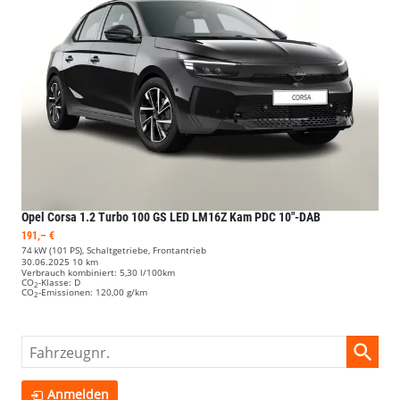
Opel Corsa
1.2 Turbo 100 GS LED LM16Z Kam PDC 10"-DAB
191,– €
74 kW (101 PS), Schaltgetriebe, Frontantrieb
30.06.2025
10 km
Verbrauch kombiniert:
5,30 l/100km
CO
-Klasse:
D
2
CO
-Emissionen:
120,00 g/km
2
Fahrzeugnr.
Anmelden