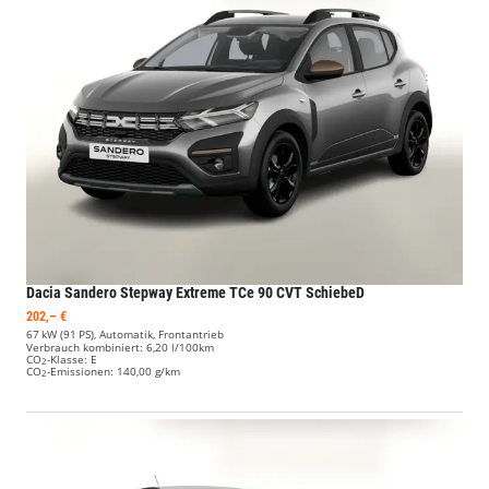
Dacia Sandero Stepway
Extreme TCe 90 CVT SchiebeD
202,– €
67 kW (91 PS), Automatik, Frontantrieb
Verbrauch kombiniert:
6,20 l/100km
CO
-Klasse:
E
2
CO
-Emissionen:
140,00 g/km
2