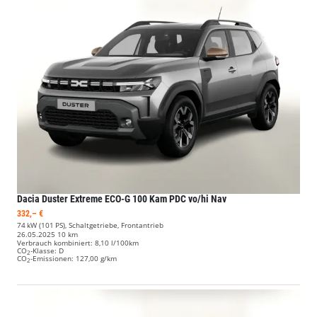
Dacia Duster
Extreme ECO-G 100 Kam PDC vo/hi Nav
332,– €
74 kW (101 PS), Schaltgetriebe, Frontantrieb
26.05.2025
10 km
Verbrauch kombiniert:
8,10 l/100km
CO
-Klasse:
D
2
CO
-Emissionen:
127,00 g/km
2