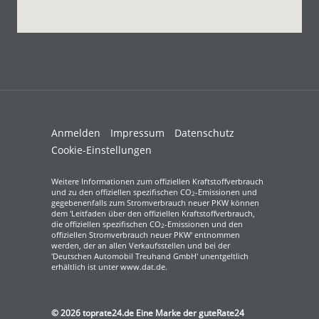
Anmelden
Impressum
Datenschutz
Cookie-Einstellungen
Weitere Informationen zum offiziellen Kraftstoffverbrauch
und zu den offiziellen spezifischen CO
-Emissionen und
2
gegebenenfalls zum Stromverbrauch neuer PKW können
dem 'Leitfaden über den offiziellen Kraftstoffverbrauch,
die offiziellen spezifischen CO
-Emissionen und den
2
offiziellen Stromverbrauch neuer PKW' entnommen
werden, der an allen Verkaufsstellen und bei der
'Deutschen Automobil Treuhand GmbH' unentgeltlich
erhältlich ist unter www.dat.de.
© 2026
toprate24.de Eine Marke der guteRate24