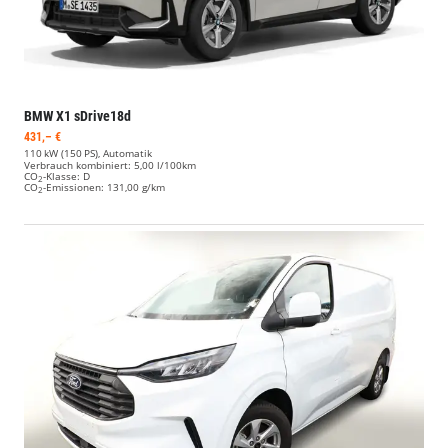
BMW X1
sDrive18d
431,– €
110 kW (150 PS), Automatik
Verbrauch kombiniert:
5,00 l/100km
CO
-Klasse:
D
2
CO
-Emissionen:
131,00 g/km
2