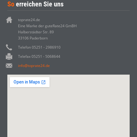
So
erreichen Sie uns
toprate24.de
Eine Marke der guteRate24 GmBH
Halberstädter Str. 89
33106 Paderborn
Telefon 05251 - 2986910
Telefax 05251 - 5068644
info@toprate24.de