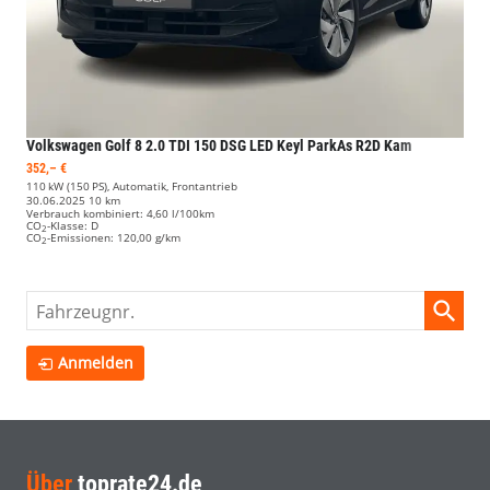
Volkswagen Golf
8 2.0 TDI 150 DSG LED Keyl ParkAs R2D Kam
352,– €
110 kW (150 PS), Automatik, Frontantrieb
30.06.2025
10 km
Verbrauch kombiniert:
4,60 l/100km
CO
-Klasse:
D
2
CO
-Emissionen:
120,00 g/km
2
Fahrzeugnr.
Anmelden
Über
toprate24.de