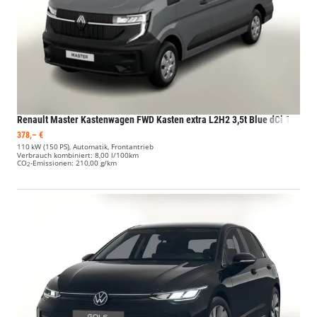
Renault Master Kastenwagen
FWD Kasten extra L2H2 3,5t Blue dCi 150 A
378,– €
110 kW (150 PS), Automatik, Frontantrieb
Verbrauch kombiniert:
8,00 l/100km
CO
-Emissionen:
210,00 g/km
2