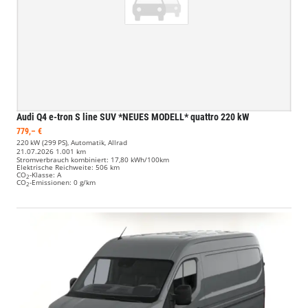
Audi Q4 e-tron
S line SUV *NEUES MODELL* quattro 220 kW
779,– €
220 kW (299 PS), Automatik, Allrad
21.07.2026
1.001 km
Stromverbrauch kombiniert:
17,80 kWh/100km
Elektrische Reichweite:
506 km
CO
-Klasse:
A
2
CO
-Emissionen:
0 g/km
2