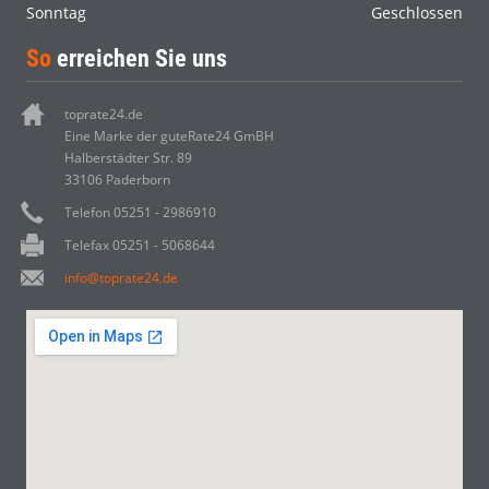
Sonntag
Geschlossen
So
erreichen Sie uns
toprate24.de
Eine Marke der guteRate24 GmBH
Halberstädter Str. 89
33106 Paderborn
Telefon 05251 - 2986910
Telefax 05251 - 5068644
info@toprate24.de