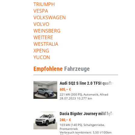
TRIUMPH
VESPA
VOLKSWAGEN
VOLVO
WEINSBERG
WEITERE
WESTFALIA
XPENG
YUCON
Empfohlene
Fahrzeuge
Audi SQ2
S line 2.0 TFSI quattro (EURO 6d)
605,– €
221 kW (300 PS), Automatik, Allrad
28.07.2023
10.277 km
Dacia Bigster
Journey mild hybrid 140
240,– €
103 kW (140 PS), Schaltgetriebe,
Frontantrieb
Verbrauch kombiniert:
5,50 l/100km