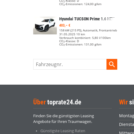
CO
-Klasse:
D
2
CO
-Emissionen:
124,00 g/km
2
Hyundai TUCSON
Prime 1.6 HEV 215 DCT Matrix AssisP 19Z
403,– €
158 kW (215 PS), Automatik, Frontantrieb
31.05.2025
10 km
Verbrauch kombiniert:
5,80 l/100km
CO
-Klasse:
D
2
CO
-Emissionen:
131,00 g/km
2
Fahrzeugnr.
Über
toprate24.de
Wir
si
Monta
Finden Sie die günstigsten Leasing
Angebote für Ihren Traumwagen.
Dienst
Günstigste Leasing Raten
Mittwo