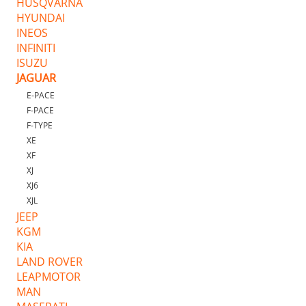
HUSQVARNA
HYUNDAI
INEOS
INFINITI
ISUZU
JAGUAR
E-PACE
F-PACE
F-TYPE
XE
XF
XJ
XJ6
XJL
JEEP
KGM
KIA
LAND ROVER
LEAPMOTOR
MAN