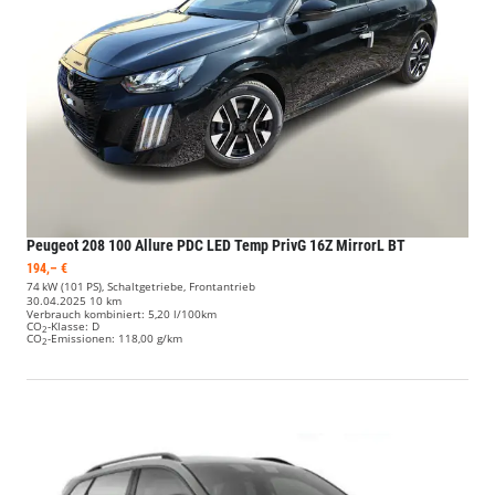
Peugeot 208
100 Allure PDC LED Temp PrivG 16Z MirrorL BT
194,– €
74 kW (101 PS), Schaltgetriebe, Frontantrieb
30.04.2025
10 km
Verbrauch kombiniert:
5,20 l/100km
CO
-Klasse:
D
2
CO
-Emissionen:
118,00 g/km
2