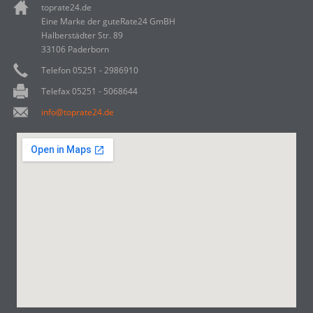
toprate24.de
Eine Marke der guteRate24 GmBH
Halberstädter Str. 89
33106 Paderborn
Telefon 05251 - 2986910
Telefax 05251 - 5068644
info@toprate24.de