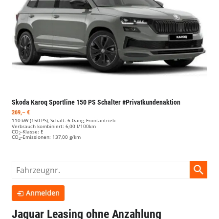
Skoda Karoq
Sportline 150 PS Schalter #Privatkundenaktion
269,– €
110 kW (150 PS), Schalt. 6-Gang, Frontantrieb
Verbrauch kombiniert:
6,00 l/100km
CO
-Klasse:
E
2
CO
-Emissionen:
137,00 g/km
2
Fahrzeugnr.
Anmelden
Jaguar Leasing ohne Anzahlung