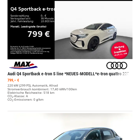
Audi Q4 Sportback e-tron
S line *NEUES-MODELL*e-tron quattro 220 kW
799,– €
220 kW (299 PS), Automatik, Allrad
Stromverbrauch kombiniert:
17,40 kWh/100km
Elektrische Reichweite:
518 km
CO
-Klasse:
A
2
CO
-Emissionen:
0 g/km
2