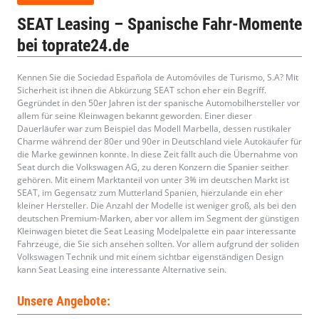
SEAT Leasing – Spanische Fahr-Momente
bei toprate24.de
Kennen Sie die Sociedad Española de Automóviles de Turismo, S.A? Mit
Sicherheit ist ihnen die Abkürzung SEAT schon eher ein Begriff.
Gegründet in den 50er Jahren ist der spanische Automobilhersteller vor
allem für seine Kleinwagen bekannt geworden. Einer dieser
Dauerläufer war zum Beispiel das Modell Marbella, dessen rustikaler
Charme während der 80er und 90er in Deutschland viele Autokäufer für
die Marke gewinnen konnte. In diese Zeit fällt auch die Übernahme von
Seat durch die Volkswagen AG, zu deren Konzern die Spanier seither
gehören. Mit einem Marktanteil von unter 3% im deutschen Markt ist
SEAT, im Gegensatz zum Mutterland Spanien, hierzulande ein eher
kleiner Hersteller. Die Anzahl der Modelle ist weniger groß, als bei den
deutschen Premium-Marken, aber vor allem im Segment der günstigen
Kleinwagen bietet die Seat Leasing Modelpalette ein paar interessante
Fahrzeuge, die Sie sich ansehen sollten. Vor allem aufgrund der soliden
Volkswagen Technik und mit einem sichtbar eigenständigen Design
kann Seat Leasing eine interessante Alternative sein.
Unsere Angebote: