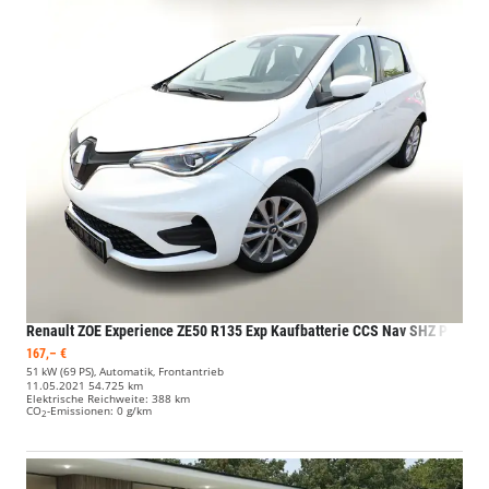
Renault ZOE
Experience ZE50 R135 Exp Kaufbatterie CCS Nav SHZ PDC
167,– €
51 kW (69 PS), Automatik, Frontantrieb
11.05.2021
54.725 km
Elektrische Reichweite:
388 km
CO
-Emissionen:
0 g/km
2