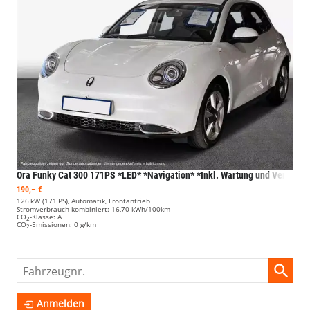
Ora Funky Cat
300 171PS *LED* *Navigation* *Inkl. Wartung und Verschleiß*
190,– €
126 kW (171 PS), Automatik, Frontantrieb
Stromverbrauch kombiniert:
16,70 kWh/100km
CO
-Klasse:
A
2
CO
-Emissionen:
0 g/km
2
Fahrzeugnr.
Anmelden