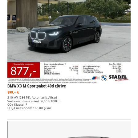
BMW X3
M Sportpaket 40d xDrive
899,– €
210 kW (286 PS), Automatik, Allrad
Verbrauch kombiniert:
6,40 l/100km
CO
-Klasse:
F
2
CO
-Emissionen:
168,00 g/km
2