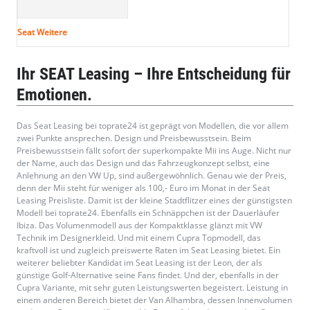
Seat Weitere
Ihr SEAT Leasing – Ihre Entscheidung für
Emotionen.
Das Seat Leasing bei toprate24 ist geprägt von Modellen, die vor allem
zwei Punkte ansprechen. Design und Preisbewusstsein. Beim
Preisbewusstsein fällt sofort der superkompakte Mii ins Auge. Nicht nur
der Name, auch das Design und das Fahrzeugkonzept selbst, eine
Anlehnung an den VW Up, sind außergewöhnlich. Genau wie der Preis,
denn der Mii steht für weniger als 100,- Euro im Monat in der Seat
Leasing Preisliste. Damit ist der kleine Stadtflitzer eines der günstigsten
Modell bei toprate24. Ebenfalls ein Schnäppchen ist der Dauerläufer
Ibiza. Das Volumenmodell aus der Kompaktklasse glänzt mit VW
Technik im Designerkleid. Und mit einem Cupra Topmodell, das
kraftvoll ist und zugleich preiswerte Raten im Seat Leasing bietet. Ein
weiterer beliebter Kandidat im Seat Leasing ist der Leon, der als
günstige Golf-Alternative seine Fans findet. Und der, ebenfalls in der
Cupra Variante, mit sehr guten Leistungswerten begeistert. Leistung in
einem anderen Bereich bietet der Van Alhambra, dessen Innenvolumen