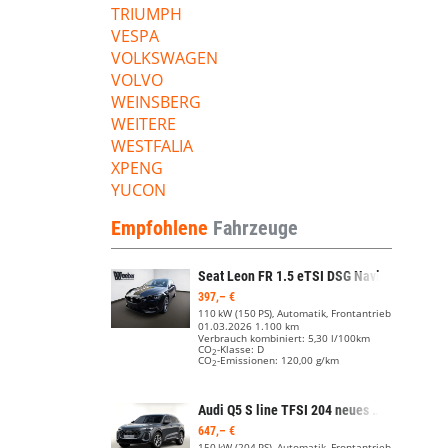
TRIUMPH
VESPA
VOLKSWAGEN
VOLVO
WEINSBERG
WEITERE
WESTFALIA
XPENG
YUCON
Empfohlene
Fahrzeuge
Seat Leon
FR 1.5 eTSI DSG Navi LED Rückfahrkamera Kessy Beats
397,– €
110 kW (150 PS), Automatik, Frontantrieb
01.03.2026
1.100 km
Verbrauch kombiniert:
5,30 l/100km
CO
-Klasse:
D
2
CO
-Emissionen:
120,00 g/km
2
Audi Q5
S line TFSI 204 neues Modell Tech Pano PrivG
647,– €
150 kW (204 PS), Automatik, Frontantrieb