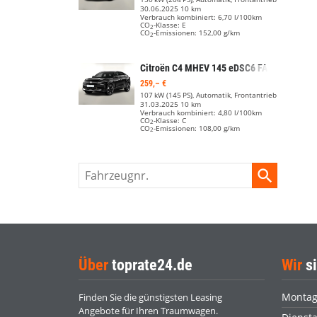
30.06.2025
10 km
Verbrauch kombiniert:
6,70 l/100km
CO
-Klasse:
E
2
CO
-Emissionen:
152,00 g/km
2
Citroën C4
MHEV 145 eDSC6 FACELIFT Nav Kam ACC PDC Keyl
259,– €
107 kW (145 PS), Automatik, Frontantrieb
31.03.2025
10 km
Verbrauch kombiniert:
4,80 l/100km
CO
-Klasse:
C
2
CO
-Emissionen:
108,00 g/km
2
Fahrzeugnr.
Über
toprate24.de
Wir
si
Monta
Finden Sie die günstigsten Leasing
Angebote für Ihren Traumwagen.