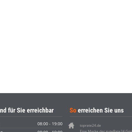
nd für Sie erreichbar
So
erreichen Sie uns
g
08:00 - 19:00
toprate24.de
Eine Marke der guteRate24 G