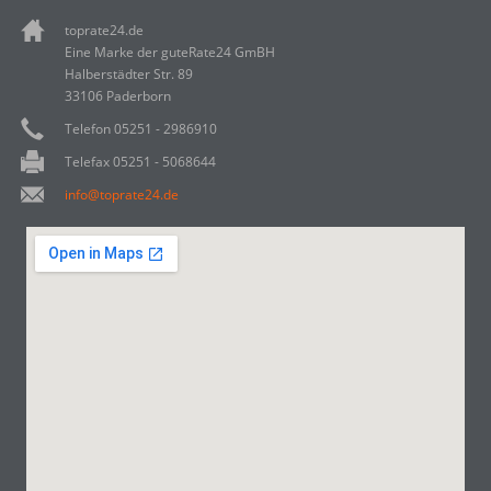
toprate24.de
Eine Marke der guteRate24 GmBH
Halberstädter Str. 89
33106 Paderborn
Telefon 05251 - 2986910
Telefax 05251 - 5068644
info@toprate24.de