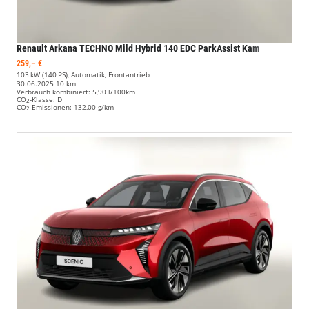
Renault Arkana
TECHNO Mild Hybrid 140 EDC ParkAssist Kam
259,– €
103 kW (140 PS), Automatik, Frontantrieb
30.06.2025
10 km
Verbrauch kombiniert:
5,90 l/100km
CO
-Klasse:
D
2
CO
-Emissionen:
132,00 g/km
2