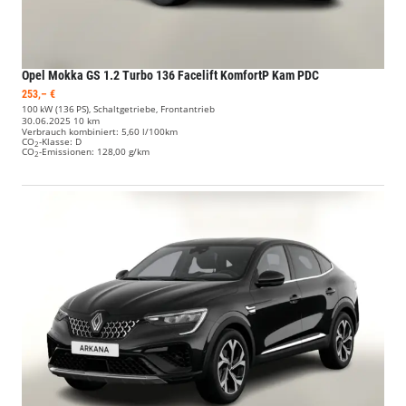
Opel Mokka
GS 1.2 Turbo 136 Facelift KomfortP Kam PDC
253,– €
100 kW (136 PS), Schaltgetriebe, Frontantrieb
30.06.2025
10 km
Verbrauch kombiniert:
5,60 l/100km
CO
-Klasse:
D
2
CO
-Emissionen:
128,00 g/km
2