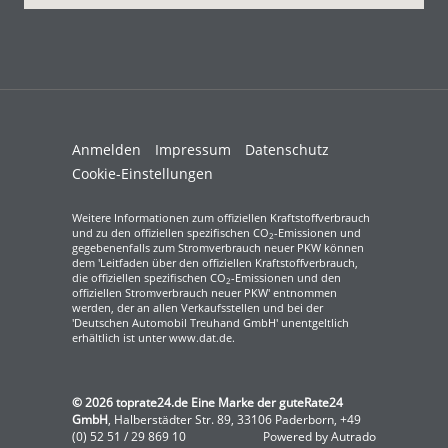
Anmelden
Impressum
Datenschutz
Cookie-Einstellungen
Weitere Informationen zum offiziellen Kraftstoffverbrauch
und zu den offiziellen spezifischen CO
-Emissionen und
2
gegebenenfalls zum Stromverbrauch neuer PKW können
dem 'Leitfaden über den offiziellen Kraftstoffverbrauch,
die offiziellen spezifischen CO
-Emissionen und den
2
offiziellen Stromverbrauch neuer PKW' entnommen
werden, der an allen Verkaufsstellen und bei der
'Deutschen Automobil Treuhand GmbH' unentgeltlich
erhältlich ist unter www.dat.de.
© 2026
toprate24.de Eine Marke der guteRate24
GmbH
,
Halberstädter Str. 89
,
33106
Paderborn,
+49
(0) 52 51 / 29 869 10
Powered by Autrado