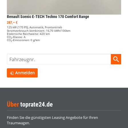
Renault Scenic E-TECH
Techno 170 Comfort Range
287,– €
125 kW (170 PS), Automatik, Frontantrieb
Stromverbrauch kombiniert:
16,70 kWh/100km
Elektrische Reichweite:
420 km
CO
-Klasse:
A
2
CO
-Emissionen:
0 g/km
2
Fahrzeugnr.
Anmelden
Über
toprate24.de
Finden Sie die günstigsten Leasing Angebote für Ihren
Traumwagen.