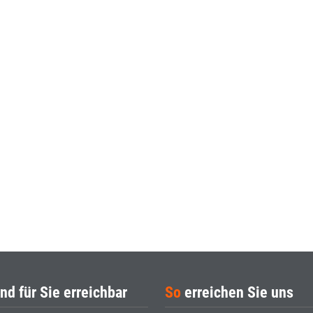
lus TDI 150 AT8 LED AHK SHZ 6S
nd für Sie erreichbar
So
erreichen Sie uns