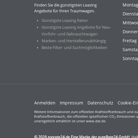
Monta
Finden Sie die günstigsten Leasing
Angebote für Ihren Traumwagen.
Dienst
Günstigste Leasing Raten
Mittwo
Günstigste Leasing Angebote für Neu-
Donner
Vorführ- und Gebrauchtwagen
Freitag
Marken- und Herstellerunabhängig
Beste Filter- und Suchmöglichkeiten
Samsta
Sonnt
Anmelden
Impressum
Datenschutz
Cookie-Ei
Weitere Informationen zum offiziellen Kraftstoffverbrauch und zu
Kraftstoffverbrauch, die offiziellen spezifischen CO
-Emissionen u
2
unentgeltlich erhältlich ist unter www.dat.de.
© 2026
toprate24.de Eine Marke der guteRate24 GmbH
,
Hal