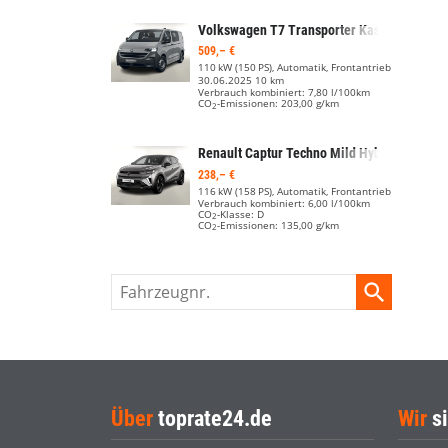
Volkswagen T7 Transporter Kastenwagen
P
509,– €
110 kW (150 PS), Automatik, Frontantrieb
30.06.2025
10 km
Verbrauch kombiniert:
7,80 l/100km
CO
-Emissionen:
203,00 g/km
2
Renault Captur
Techno Mild Hybrid 160 EDC Kam PDC vo/hi
238,– €
116 kW (158 PS), Automatik, Frontantrieb
Verbrauch kombiniert:
6,00 l/100km
CO
-Klasse:
D
2
CO
-Emissionen:
135,00 g/km
2
Fahrzeugnr.
Über
toprate24.de
Wir
si