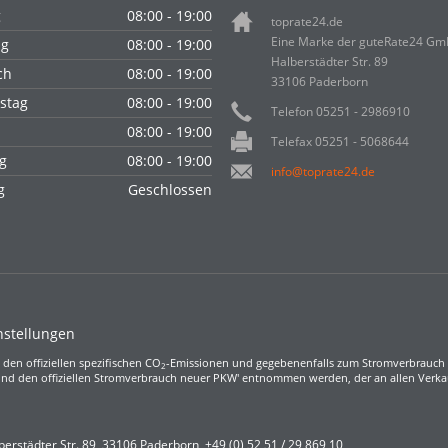
g
08:00 - 19:00
toprate24.de
Eine Marke der guteRate24 G
ag
08:00 - 19:00
Halberstädter Str. 89
ch
08:00 - 19:00
33106 Paderborn
stag
08:00 - 19:00
Telefon 05251 - 2986910
08:00 - 19:00
Telefax 05251 - 5068644
g
08:00 - 19:00
info@toprate24.de
ag
Geschlossen
nstellungen
 den offiziellen spezifischen CO
-Emissionen und gegebenenfalls zum Stromverbrauch 
2
nd den offiziellen Stromverbrauch neuer PKW' entnommen werden, der an allen Verk
berstädter Str. 89
,
33106
Paderborn,
+49 (0) 52 51 / 29 869 10