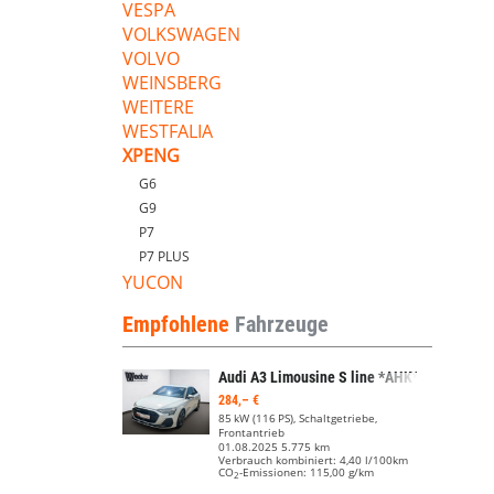
VESPA
VOLKSWAGEN
VOLVO
WEINSBERG
WEITERE
WESTFALIA
XPENG
G6
G9
P7
P7 PLUS
YUCON
Empfohlene
Fahrzeuge
Audi A3 Limousine
S line *AHK*BLACKSTYLE*APP CONNECT*LED*
284,– €
85 kW (116 PS), Schaltgetriebe,
Frontantrieb
01.08.2025
5.775 km
Verbrauch kombiniert:
4,40 l/100km
CO
-Emissionen:
115,00 g/km
2