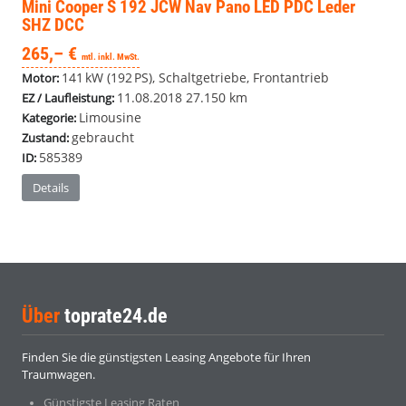
Mini Cooper
S 192 JCW Nav Pano LED PDC Leder
SHZ DCC
265,– €
mtl. inkl. MwSt.
141 kW (192 PS), Schaltgetriebe, Frontantrieb
Motor:
11.08.2018
27.150 km
EZ / Laufleistung:
Limousine
Kategorie:
gebraucht
Zustand:
585389
ID:
Details
Über
toprate24.de
Finden Sie die günstigsten Leasing Angebote für Ihren
Traumwagen.
Günstigste Leasing Raten