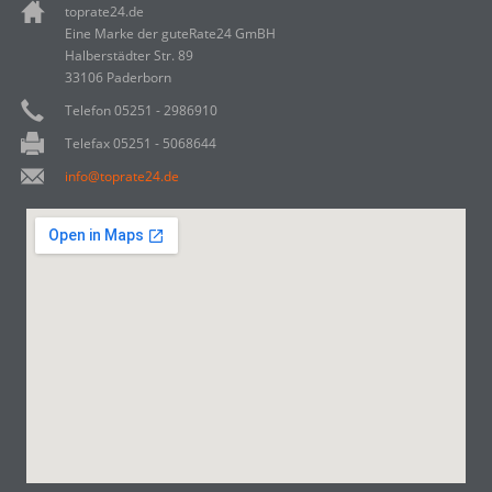
toprate24.de
Eine Marke der guteRate24 GmBH
Halberstädter Str. 89
33106 Paderborn
Telefon 05251 - 2986910
Telefax 05251 - 5068644
info@toprate24.de