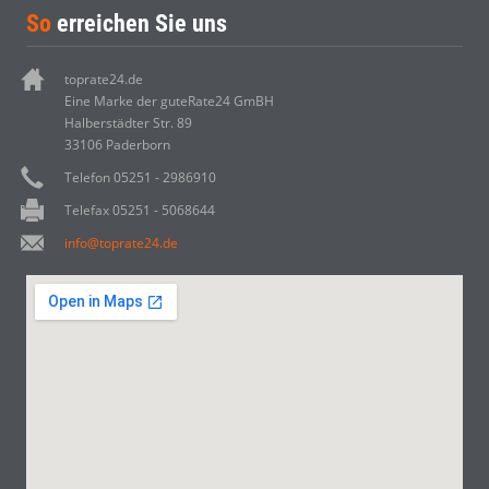
So
erreichen Sie uns
toprate24.de
Eine Marke der guteRate24 GmBH
Halberstädter Str. 89
33106 Paderborn
Telefon 05251 - 2986910
Telefax 05251 - 5068644
info@toprate24.de