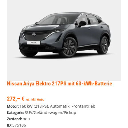
Nissan Ariya
Elektro 217PS mit 63-kWh-Batterie
272,– €
mtl. inkl. MwSt.
160 kW (218 PS), Automatik, Frontantrieb
Motor:
SUV/Geländewagen/Pickup
Kategorie:
neu
Zustand:
575186
ID: