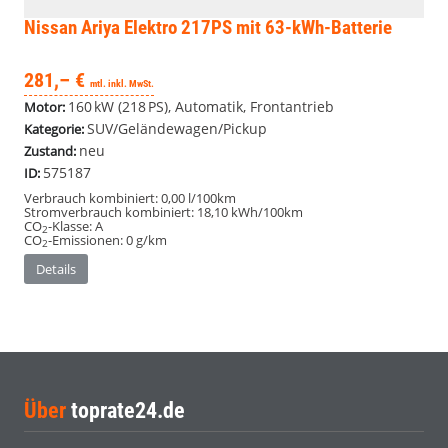
Nissan Ariya
Elektro 217PS mit 63-kWh-Batterie
281,– €
mtl. inkl. MwSt.
160 kW (218 PS), Automatik, Frontantrieb
Motor:
SUV/Geländewagen/Pickup
Kategorie:
neu
Zustand:
575187
ID:
Verbrauch kombiniert:
0,00 l/100km
Stromverbrauch kombiniert:
18,10 kWh/100km
CO
-Klasse:
A
2
CO
-Emissionen:
0 g/km
2
Details
Über
toprate24.de