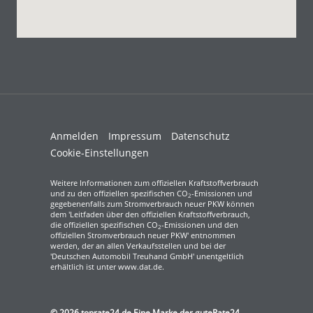
Anmelden
Impressum
Datenschutz
Cookie-Einstellungen
Weitere Informationen zum offiziellen Kraftstoffverbrauch
und zu den offiziellen spezifischen CO
-Emissionen und
2
gegebenenfalls zum Stromverbrauch neuer PKW können
dem 'Leitfaden über den offiziellen Kraftstoffverbrauch,
die offiziellen spezifischen CO
-Emissionen und den
2
offiziellen Stromverbrauch neuer PKW' entnommen
werden, der an allen Verkaufsstellen und bei der
'Deutschen Automobil Treuhand GmbH' unentgeltlich
erhältlich ist unter www.dat.de.
© 2026
toprate24.de Eine Marke der guteRate24