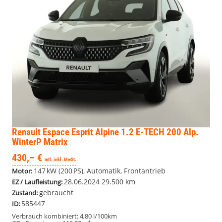
Renault Espace
Esprit Alpine 1.2 E-TECH 200 Alp.
WinterP Matrix
430,– €
mtl. inkl. MwSt.
147 kW (200 PS), Automatik, Frontantrieb
Motor:
28.06.2024
29.500 km
EZ / Laufleistung:
gebraucht
Zustand:
585447
ID:
Verbrauch kombiniert:
4,80 l/100km