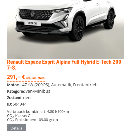
Renault Espace
Esprit Alpine Full Hybrid E-Tech 200
7-S.
291,– €
mtl. inkl. MwSt.
147 kW (200 PS), Automatik, Frontantrieb
Motor:
Van/Minibus
Kategorie:
neu
Zustand:
584944
ID:
Verbrauch kombiniert:
4,80 l/100km
CO
-Klasse:
C
2
CO
-Emissionen:
109,00 g/km
2
Details