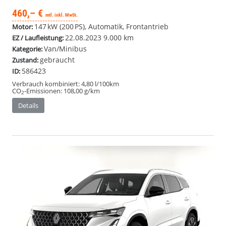
460,– €
mtl. inkl. MwSt.
147 kW (200 PS), Automatik, Frontantrieb
Motor:
22.08.2023
9.000 km
EZ / Laufleistung:
Van/Minibus
Kategorie:
gebraucht
Zustand:
586423
ID:
Verbrauch kombiniert:
4,80 l/100km
CO
-Emissionen:
108,00 g/km
2
Details