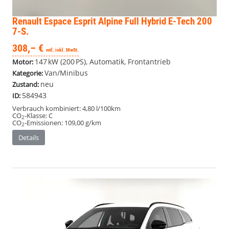
Renault Espace
Esprit Alpine Full Hybrid E-Tech 200
7-S.
308,– €
mtl. inkl. MwSt.
147 kW (200 PS), Automatik, Frontantrieb
Motor:
Van/Minibus
Kategorie:
neu
Zustand:
584943
ID:
Verbrauch kombiniert:
4,80 l/100km
CO
-Klasse:
C
2
CO
-Emissionen:
109,00 g/km
2
Details