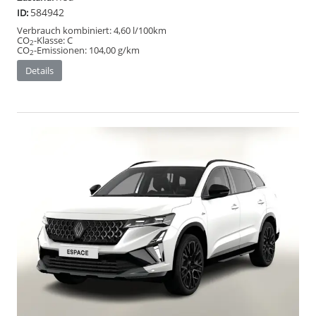
584942
ID:
Verbrauch kombiniert:
4,60 l/100km
CO
-Klasse:
C
2
CO
-Emissionen:
104,00 g/km
2
Details