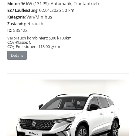
96 kW (131 PS), Automatik, Frontantrieb
Motor:
02.01.2025
50 km
EZ / Laufleistung:
Van/Minibus
Kategorie:
gebraucht
Zustand:
585422
ID:
Verbrauch kombiniert:
5,00 l/100km
CO
-Klasse:
C
2
CO
-Emissionen:
113,00 g/km
2
Details