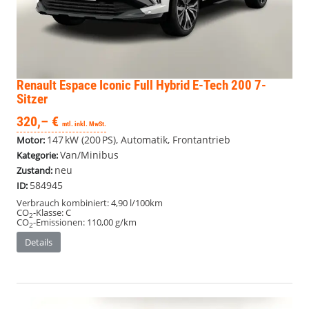
Renault Espace
Iconic Full Hybrid E-Tech 200 7-
Sitzer
320,– €
mtl. inkl. MwSt.
147 kW (200 PS), Automatik, Frontantrieb
Motor:
Van/Minibus
Kategorie:
neu
Zustand:
584945
ID:
Verbrauch kombiniert:
4,90 l/100km
CO
-Klasse:
C
2
CO
-Emissionen:
110,00 g/km
2
Details