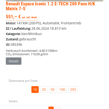
Renault Espace
Iconic 1.2 E-TECH 200 Pano H/K
Matrix 7-S
551,– €
mtl. inkl. MwSt.
147 kW (200 PS), Automatik, Frontantrieb
Motor:
28.06.2024
18.813 km
EZ / Laufleistung:
Van/Minibus
Kategorie:
gebraucht
Zustand:
585396
ID:
Verbrauch kombiniert:
4,90 l/100km
CO
-Emissionen:
110,00 g/km
2
Details
Datensätze pro Seite:
10
20
50
100
250
Seiten: