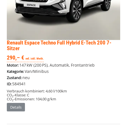
Renault Espace
Techno Full Hybrid E-Tech 200 7-
Sitzer
290,– €
mtl. inkl. MwSt.
147 kW (200 PS), Automatik, Frontantrieb
Motor:
Van/Minibus
Kategorie:
neu
Zustand:
584941
ID:
Verbrauch kombiniert:
4,60 l/100km
CO
-Klasse:
C
2
CO
-Emissionen:
104,00 g/km
2
Details