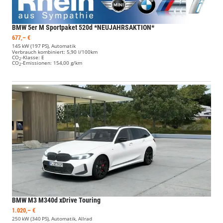
BMW 5er
M Sportpaket 520d *NEUJAHRSAKTION*
677,– €
145 kW (197 PS), Automatik
Verbrauch kombiniert:
5,90 l/100km
CO
-Klasse:
E
2
CO
-Emissionen:
154,00 g/km
2
BMW M3
M340d xDrive Touring
1.020,– €
250 kW (340 PS), Automatik, Allrad