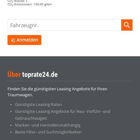
CO
-Klasse:
C
2
CO
-Emissionen:
106,00 g/km
2
Fahrzeugnr.
Anmelden
Über
toprate24.de
Finden Sie die günstigsten Leasing Angebote für Ihren
Traumwagen.
Günstigste Leasing Raten
Günstigste Leasing Angebote für Neu- Vorführ- und
Gebrauchtwagen
Marken- und Herstellerunabhängig
Beste Filter- und Suchmöglichkeiten