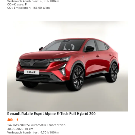
Verbrauch kombiniert:
6,30 l/100km
CO
-Klasse:
F
2
CO
-Emissionen:
166,00 g/km
2
Renault Rafale
Esprit Alpine E-Tech Full Hybrid 200
400,– €
147 kW (200 PS), Automatik, Frontantrieb
30.06.2025
10 km
Verbrauch kombiniert:
4,70 l/100km