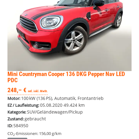
Mini Countryman
Cooper 136 DKG Pepper Nav LED
PDC
248,– €
mtl. inkl. MwSt.
100 kW (136 PS), Automatik, Frontantrieb
Motor:
05.08.2020
49.424 km
EZ / Laufleistung:
SUV/Geländewagen/Pickup
Kategorie:
gebraucht
Zustand:
584950
ID:
CO
-Emissionen:
156,00 g/km
2