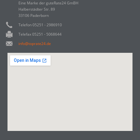
Eine Marke der guteRate24 GmBH
Halberstädter Str. 89
33106 Paderborn
Telefon 05251 - 2986910
Telefax 05251 - 5068644
info@toprate24.de