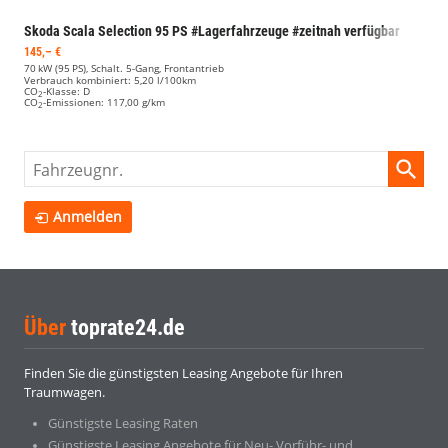
Skoda Scala
Selection 95 PS #Lagerfahrzeuge #zeitnah verfügbar
145,– €
70 kW (95 PS), Schalt. 5-Gang, Frontantrieb
Verbrauch kombiniert:
5,20 l/100km
CO
-Klasse:
D
2
CO
-Emissionen:
117,00 g/km
2
Fahrzeugnr.
Anmelden
Über
toprate24.de
Finden Sie die günstigsten Leasing Angebote für Ihren
Traumwagen.
Günstigste Leasing Raten
Günstigste Leasing Angebote für Neu- Vorführ- und