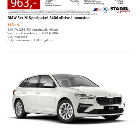
BMW 5er
M Sportpaket 540d xDrive Limousine
987,– €
210 kW (286 PS), Automatik, Allrad
Verbrauch kombiniert:
6,00 l/100km
CO
-Klasse:
F
2
CO
-Emissionen:
158,00 g/km
2