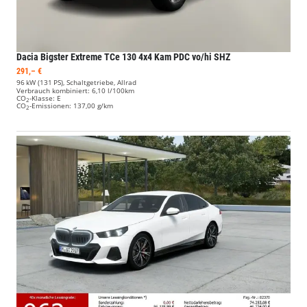
Dacia Bigster
Extreme TCe 130 4x4 Kam PDC vo/hi SHZ
291,– €
96 kW (131 PS), Schaltgetriebe, Allrad
Verbrauch kombiniert:
6,10 l/100km
CO
-Klasse:
E
2
CO
-Emissionen:
137,00 g/km
2