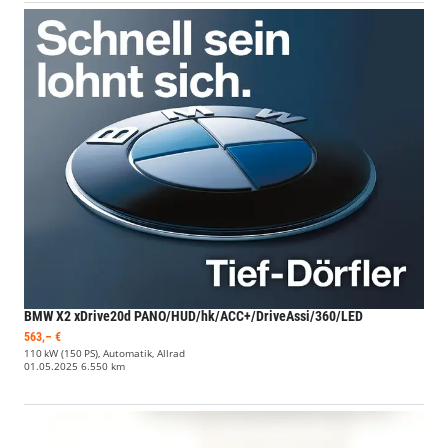
BMW X2
xDrive20d PANO/HUD/hk/ACC+/DriveAssi/360/LED
563,– €
110 kW (150 PS), Automatik, Allrad
01.05.2025
6.550 km