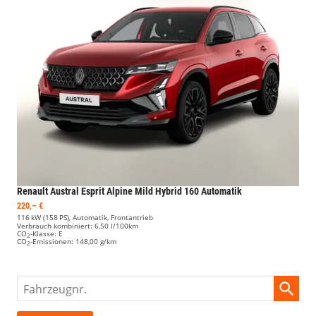
Renault Austral
Esprit Alpine Mild Hybrid 160 Automatik
220,– €
116 kW (158 PS), Automatik, Frontantrieb
Verbrauch kombiniert:
6,50 l/100km
CO
-Klasse:
E
2
CO
-Emissionen:
148,00 g/km
2
Fahrzeugnr.