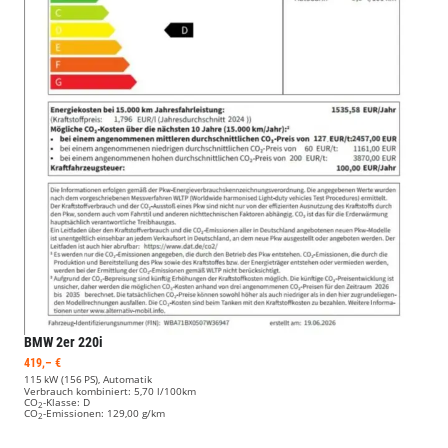
BMW 2er
220i
419,– €
115 kW (156 PS), Automatik
Verbrauch kombiniert:
5,70 l/100km
CO
-Klasse:
D
2
CO
-Emissionen:
129,00 g/km
2