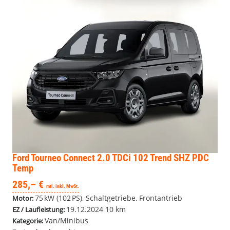
Ford Tourneo Connect
2.0 TDCi 102 Trend SHZ PDC
Temp
285,– €
mtl. inkl. MwSt.
75 kW (102 PS), Schaltgetriebe, Frontantrieb
Motor:
19.12.2024
10 km
EZ / Laufleistung:
Van/Minibus
Kategorie: