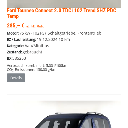
Ford Tourneo Connect
2.0 TDCi 102 Trend SHZ PDC
Temp
285,– €
mtl. inkl. MwSt.
75 kW (102 PS), Schaltgetriebe, Frontantrieb
Motor:
19.12.2024
10 km
EZ / Laufleistung:
Van/Minibus
Kategorie:
gebraucht
Zustand:
585253
ID:
Verbrauch kombiniert:
5,00 l/100km
CO
-Emissionen:
130,00 g/km
2
Details