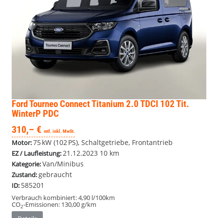
Ford Tourneo Connect
Titanium 2.0 TDCI 102 Tit.
WinterP PDC
310,– €
mtl. inkl. MwSt.
75 kW (102 PS), Schaltgetriebe, Frontantrieb
Motor:
21.12.2023
10 km
EZ / Laufleistung:
Van/Minibus
Kategorie:
gebraucht
Zustand:
585201
ID:
Verbrauch kombiniert:
4,90 l/100km
CO
-Emissionen:
130,00 g/km
2