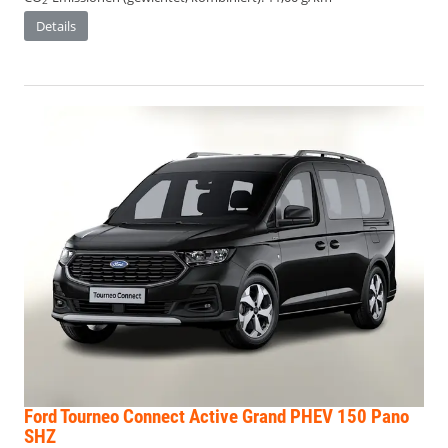
2
Details
Ford Tourneo Connect
Active Grand PHEV 150 Pano
SHZ