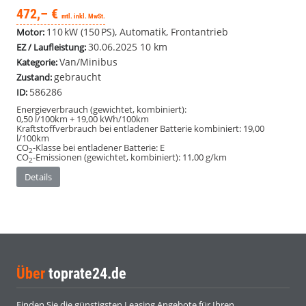
472,– €
mtl. inkl. MwSt.
110 kW (150 PS), Automatik, Frontantrieb
Motor:
30.06.2025
10 km
EZ / Laufleistung:
Van/Minibus
Kategorie:
gebraucht
Zustand:
586286
ID:
Energieverbrauch (gewichtet, kombiniert):
0,50 l/100km + 19,00 kWh/100km
Kraftstoffverbrauch bei entladener Batterie kombiniert:
19,00
l/100km
CO
-Klasse bei entladener Batterie:
E
2
CO
-Emissionen (gewichtet, kombiniert):
11,00 g/km
2
Details
Über
toprate24.de
Finden Sie die günstigsten Leasing Angebote für Ihren