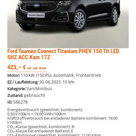
Ford Tourneo Connect
Titanium PHEV 150 Tit LED
SHZ ACC Kam 17Z
423,– €
mtl. inkl. MwSt.
110 kW (150 PS), Automatik, Frontantrieb
Motor:
30.06.2025
10 km
EZ / Laufleistung:
Van/Minibus
Kategorie:
gebraucht
Zustand:
586278
ID:
Energieverbrauch (gewichtet, kombiniert):
0,50 l/100km + 19,00 kWh/100km
Kraftstoffverbrauch bei entladener Batterie kombiniert:
19,00
l/100km
CO
-Klasse (gewichtet, kombiniert):
B
2
CO
-Klasse bei entladener Batterie:
E
2
CO
-Emissionen (gewichtet, kombiniert):
11,00 g/km