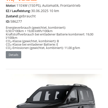
110 kW (150 PS), Automatik, Frontantrieb
Motor:
30.06.2025
10 km
EZ / Laufleistung:
gebraucht
Zustand:
586277
ID:
Energieverbrauch (gewichtet, kombiniert):
0,50 l/100km + 19,00 kWh/100km
Kraftstoffverbrauch bei entladener Batterie kombiniert:
19,00
l/100km
CO
-Klasse (gewichtet, kombiniert):
B
2
CO
-Klasse bei entladener Batterie:
E
2
CO
-Emissionen (gewichtet, kombiniert):
11,00 g/km
2
Details