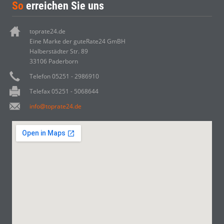
So
erreichen Sie uns
toprate24.de
Eine Marke der guteRate24 GmBH
Halberstädter Str. 89
33106 Paderborn
Telefon 05251 - 2986910
Telefax 05251 - 5068644
info@toprate24.de