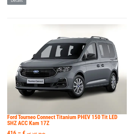
Details
Ford Tourneo Connect
Titanium PHEV 150 Tit LED
SHZ ACC Kam 17Z
416,– €
mtl. inkl. MwSt.