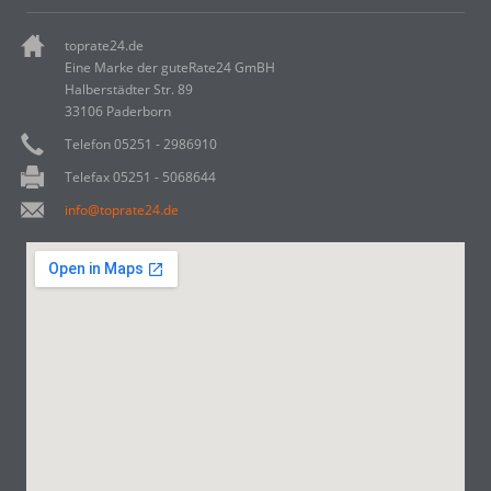
toprate24.de
Eine Marke der guteRate24 GmBH
Halberstädter Str. 89
33106 Paderborn
Telefon 05251 - 2986910
Telefax 05251 - 5068644
info@toprate24.de