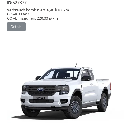
527877
ID:
Verbrauch kombiniert:
8,40 l/100km
CO
-Klasse:
G
2
CO
-Emissionen:
220,00 g/km
2
Details