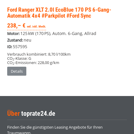
Ford Ranger
XLT 2.0l EcoBlue 170 PS 6-Gang-
Automatik 4x4 #Parkpilot #Ford Sync
238,– €
mtl. inkl. MwSt.
125 kW (170 PS), Autom. 6-Gang, Allrad
Motor:
neu
Zustand:
557595
ID:
Verbrauch kombiniert:
8,70 l/100km
CO
-Klasse:
G
2
CO
-Emissionen:
228,00 g/km
2
Details
Über
toprate24.de
Finden Sie die günstigsten Leasing Angebote für Ihren
Traumwagen.