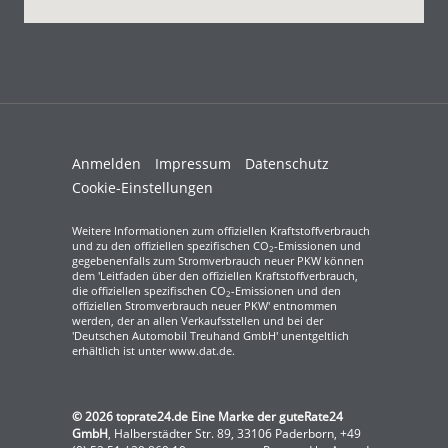
Anmelden
Impressum
Datenschutz
Cookie-Einstellungen
Weitere Informationen zum offiziellen Kraftstoffverbrauch
und zu den offiziellen spezifischen CO
-Emissionen und
2
gegebenenfalls zum Stromverbrauch neuer PKW können
dem 'Leitfaden über den offiziellen Kraftstoffverbrauch,
die offiziellen spezifischen CO
-Emissionen und den
2
offiziellen Stromverbrauch neuer PKW' entnommen
werden, der an allen Verkaufsstellen und bei der
'Deutschen Automobil Treuhand GmbH' unentgeltlich
erhältlich ist unter www.dat.de.
© 2026
toprate24.de Eine Marke der guteRate24
GmbH
,
Halberstädter Str. 89
,
33106
Paderborn,
+49