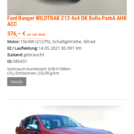
Ford Ranger
WILDTRAK 213 4x4 DK Rollo ParkA AHK
ACC
376,– €
mtl. inkl. MwSt.
156 kW (212 PS), Schaltgetriebe, Allrad
Motor:
14.05.2021
85.991 km
EZ / Laufleistung:
gebraucht
Zustand:
585431
ID:
Verbrauch kombiniert:
8,90 l/100km
CO
-Emissionen:
232,00 g/km
2
Details