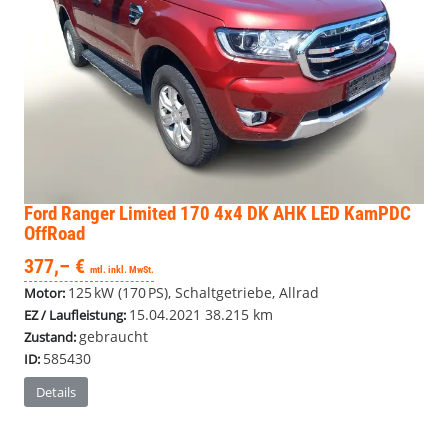
Ford Ranger
Limited 170 4x4 DK AHK LED KamPDC
OffRoad
377,– €
mtl. inkl. MwSt.
125 kW (170 PS), Schaltgetriebe, Allrad
Motor:
15.04.2021
38.215 km
EZ / Laufleistung:
gebraucht
Zustand:
585430
ID:
Details