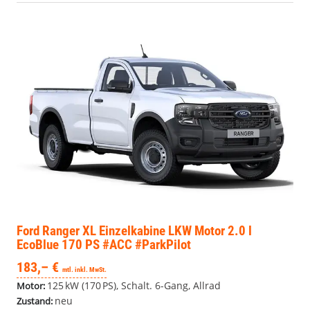
Ford Ranger
XL Einzelkabine LKW Motor 2.0 l
EcoBlue 170 PS #ACC #ParkPilot
183,– €
mtl. inkl. MwSt.
125 kW (170 PS), Schalt. 6-Gang, Allrad
Motor:
neu
Zustand: