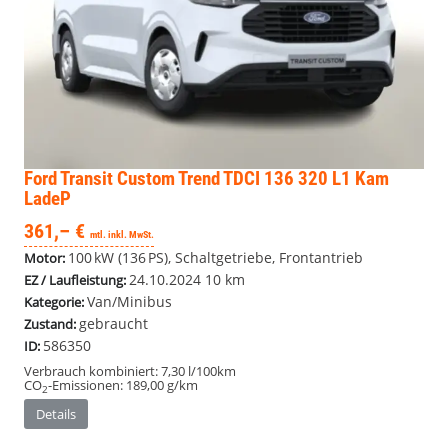
Ford Transit Custom
Trend TDCI 136 320 L1 Kam
LadeP
361,– €
mtl. inkl. MwSt.
100 kW (136 PS), Schaltgetriebe, Frontantrieb
Motor:
24.10.2024
10 km
EZ / Laufleistung:
Van/Minibus
Kategorie:
gebraucht
Zustand:
586350
ID:
Verbrauch kombiniert:
7,30 l/100km
CO
-Emissionen:
189,00 g/km
2
Details