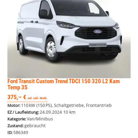
Ford Transit Custom
Trend TDCI 150 320 L2 Kam
Temp 3S
375,– €
mtl. inkl. MwSt.
110 kW (150 PS), Schaltgetriebe, Frontantrieb
Motor:
24.09.2024
10 km
EZ / Laufleistung:
Van/Minibus
Kategorie:
gebraucht
Zustand:
586349
ID: