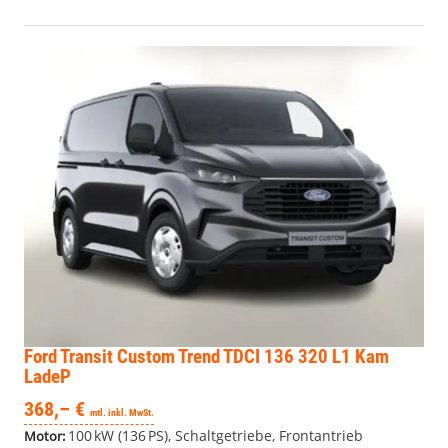
Ford Transit Custom
Trend TDCI 136 320 L1 Kam
LadeP
368,– €
mtl. inkl. MwSt.
100 kW (136 PS), Schaltgetriebe, Frontantrieb
Motor: