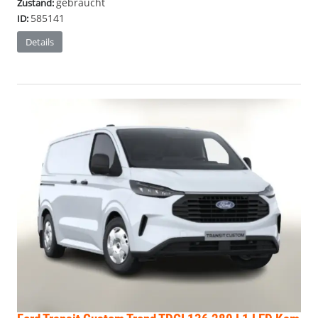
gebraucht
Zustand:
585141
ID:
Details