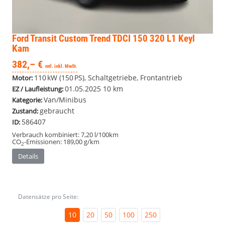
Ford Transit Custom
Trend TDCI 150 320 L1 Keyl
Kam
382,– €
mtl. inkl. MwSt.
110 kW (150 PS), Schaltgetriebe, Frontantrieb
Motor:
01.05.2025
10 km
EZ / Laufleistung:
Van/Minibus
Kategorie:
gebraucht
Zustand:
586407
ID:
Verbrauch kombiniert:
7,20 l/100km
CO
-Emissionen:
189,00 g/km
2
Details
Datensätze pro Seite:
10
20
50
100
250