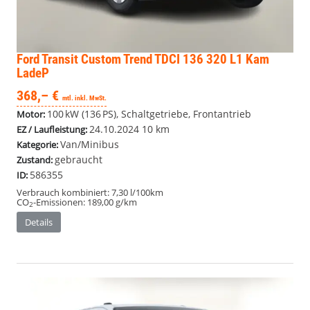
Ford Transit Custom
Trend TDCI 136 320 L1 Kam
LadeP
368,– €
mtl. inkl. MwSt.
100 kW (136 PS), Schaltgetriebe, Frontantrieb
Motor:
24.10.2024
10 km
EZ / Laufleistung:
Van/Minibus
Kategorie:
gebraucht
Zustand:
586355
ID:
Verbrauch kombiniert:
7,30 l/100km
CO
-Emissionen:
189,00 g/km
2
Details