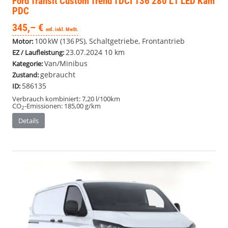
Ford Transit Custom
Trend TDCI 136 280 L1 LED Kam
PDC
345,– €
mtl. inkl. MwSt.
100 kW (136 PS), Schaltgetriebe, Frontantrieb
Motor:
23.07.2024
10 km
EZ / Laufleistung:
Van/Minibus
Kategorie:
gebraucht
Zustand:
586135
ID:
Verbrauch kombiniert:
7,20 l/100km
CO
-Emissionen:
185,00 g/km
2
Details