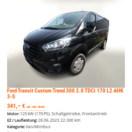
Ford Transit Custom
Trend 300 2.0 TDCi 170 L2 AHK
3-S
341,– €
mtl. inkl. MwSt.
125 kW (170 PS), Schaltgetriebe, Frontantrieb
Motor:
28.06.2023
22.300 km
EZ / Laufleistung:
Van/Minibus
Kategorie: