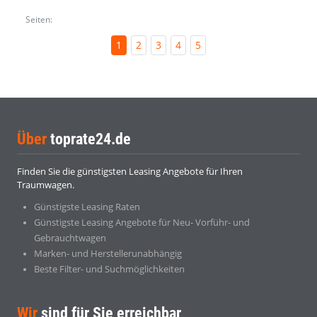
Seiten:
1
2
3
4
5
Über
toprate24.de
Finden Sie die günstigsten Leasing Angebote für Ihren
Traumwagen.
Günstigste Leasing Raten
Günstigste Leasing Angebote für Neu- Vorführ- und
Gebrauchtwagen
Marken- und Herstellerunabhängig
Beste Filter- und Suchmöglichkeiten
Wir
sind für Sie erreichbar