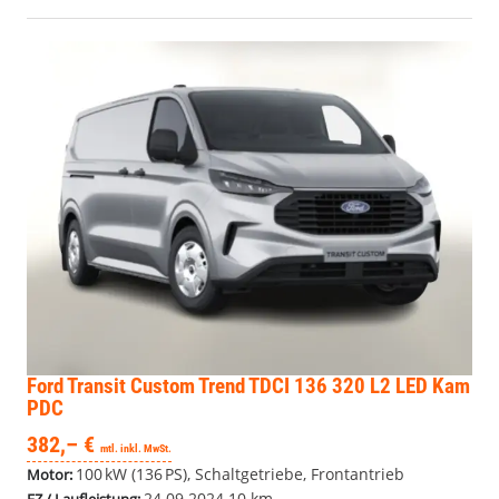
Ford Transit Custom
Trend TDCI 136 320 L2 LED Kam
PDC
382,– €
mtl. inkl. MwSt.
100 kW (136 PS), Schaltgetriebe, Frontantrieb
Motor:
24.09.2024
10 km