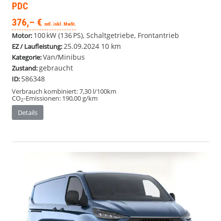
PDC
376,– €
mtl. inkl. MwSt.
100 kW (136 PS), Schaltgetriebe, Frontantrieb
Motor:
25.09.2024
10 km
EZ / Laufleistung:
Van/Minibus
Kategorie:
gebraucht
Zustand:
586348
ID:
Verbrauch kombiniert:
7,30 l/100km
CO
-Emissionen:
190,00 g/km
2
Details