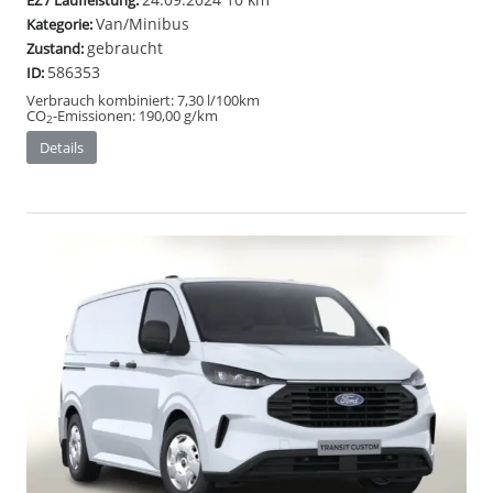
EZ / Laufleistung:
Van/Minibus
Kategorie:
gebraucht
Zustand:
586353
ID:
Verbrauch kombiniert:
7,30 l/100km
CO
-Emissionen:
190,00 g/km
2
Details