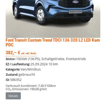
Ford Transit Custom
Trend TDCI 136 320 L2 LED Kam
PDC
382,– €
mtl. inkl. MwSt.
100 kW (136 PS), Schaltgetriebe, Frontantrieb
Motor:
25.09.2024
10 km
EZ / Laufleistung:
Van/Minibus
Kategorie:
gebraucht
Zustand:
586352
ID:
Verbrauch kombiniert:
7,30 l/100km
CO
-Emissionen:
190,00 g/km
2
Details