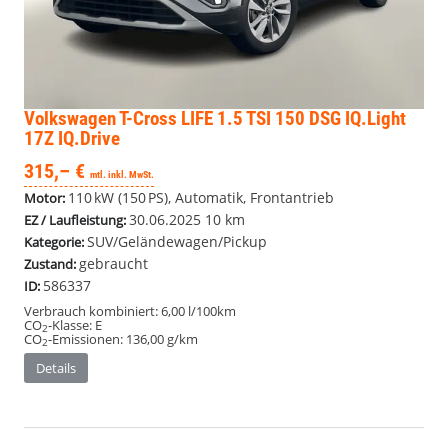
Volkswagen T-Cross
LIFE 1.5 TSI 150 DSG IQ.Light
17Z IQ.Drive
315,– €
mtl. inkl. MwSt.
110 kW (150 PS), Automatik, Frontantrieb
Motor:
30.06.2025
10 km
EZ / Laufleistung:
SUV/Geländewagen/Pickup
Kategorie:
gebraucht
Zustand:
586337
ID:
Verbrauch kombiniert:
6,00 l/100km
CO
-Klasse:
E
2
CO
-Emissionen:
136,00 g/km
2
Details