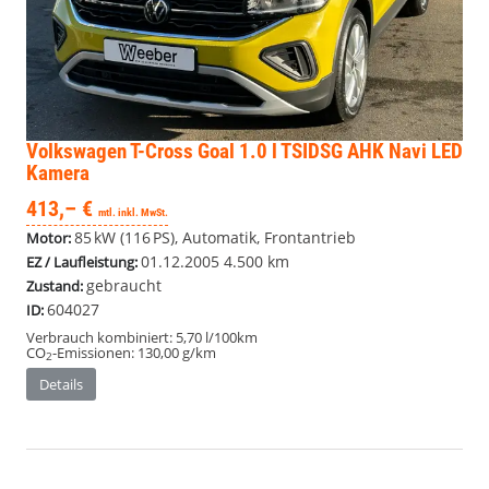
Volkswagen T-Cross
Goal 1.0 l TSIDSG AHK Navi LED
Kamera
413,– €
mtl. inkl. MwSt.
85 kW (116 PS), Automatik, Frontantrieb
Motor:
01.12.2005
4.500 km
EZ / Laufleistung:
gebraucht
Zustand:
604027
ID:
Verbrauch kombiniert:
5,70 l/100km
CO
-Emissionen:
130,00 g/km
2
Details