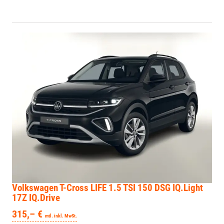
Volkswagen T-Cross
LIFE 1.5 TSI 150 DSG IQ.Light
17Z IQ.Drive
315,– €
mtl. inkl. MwSt.