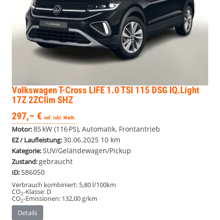
Volkswagen T-Cross
LIFE 1.0 TSI 115 DSG IQ.Light
17Z 2ZClim SHZ
297,– €
mtl. inkl. MwSt.
85 kW (116 PS), Automatik, Frontantrieb
Motor:
30.06.2025
10 km
EZ / Laufleistung:
SUV/Geländewagen/Pickup
Kategorie:
gebraucht
Zustand:
586050
ID:
Verbrauch kombiniert:
5,80 l/100km
CO
-Klasse:
D
2
CO
-Emissionen:
132,00 g/km
2
Details