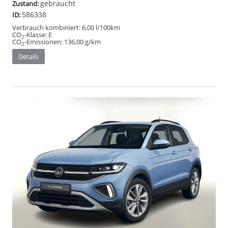
gebraucht
Zustand:
586338
ID:
Verbrauch kombiniert:
6,00 l/100km
CO
-Klasse:
E
2
CO
-Emissionen:
136,00 g/km
2
Details