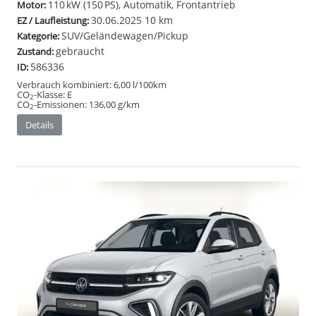
110 kW (150 PS), Automatik, Frontantrieb
Motor:
30.06.2025
10 km
EZ / Laufleistung:
SUV/Geländewagen/Pickup
Kategorie:
gebraucht
Zustand:
586336
ID:
Verbrauch kombiniert:
6,00 l/100km
CO
-Klasse:
E
2
CO
-Emissionen:
136,00 g/km
2
Details