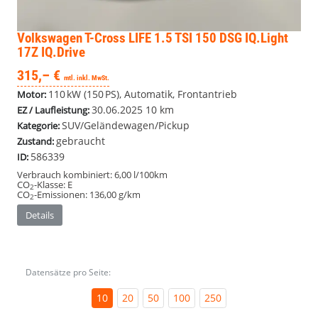
Volkswagen T-Cross
LIFE 1.5 TSI 150 DSG IQ.Light
17Z IQ.Drive
315,– €
mtl. inkl. MwSt.
110 kW (150 PS), Automatik, Frontantrieb
Motor:
30.06.2025
10 km
EZ / Laufleistung:
SUV/Geländewagen/Pickup
Kategorie:
gebraucht
Zustand:
586339
ID:
Verbrauch kombiniert:
6,00 l/100km
CO
-Klasse:
E
2
CO
-Emissionen:
136,00 g/km
2
Details
Datensätze pro Seite:
10
20
50
100
250