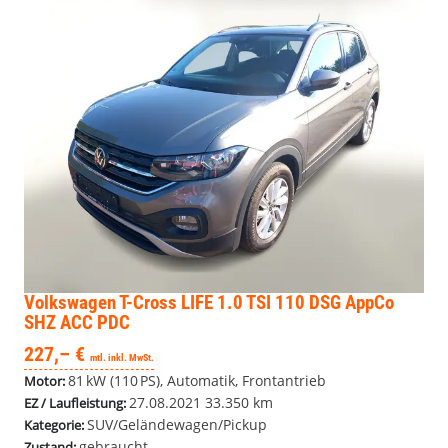
Volkswagen T-Cross
LIFE 1.0 TSI 110 DSG AppCo
SHZ ACC PDC
227,– €
mtl. inkl. MwSt.
81 kW (110 PS), Automatik, Frontantrieb
Motor:
27.08.2021
33.350 km
EZ / Laufleistung:
SUV/Geländewagen/Pickup
Kategorie:
gebraucht
Zustand: