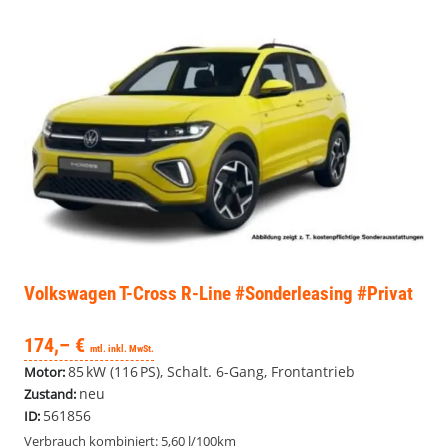
Volkswagen T-Cross
R-Line #Sonderleasing #Privat
174,– €
mtl. inkl. MwSt.
85 kW (116 PS), Schalt. 6-Gang, Frontantrieb
Motor:
neu
Zustand:
561856
ID:
Verbrauch kombiniert:
5,60 l/100km