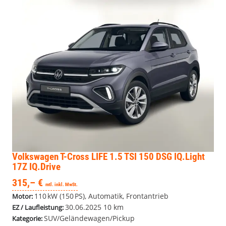
Volkswagen T-Cross
LIFE 1.5 TSI 150 DSG IQ.Light
17Z IQ.Drive
315,– €
mtl. inkl. MwSt.
110 kW (150 PS), Automatik, Frontantrieb
Motor:
30.06.2025
10 km
EZ / Laufleistung:
SUV/Geländewagen/Pickup
Kategorie: