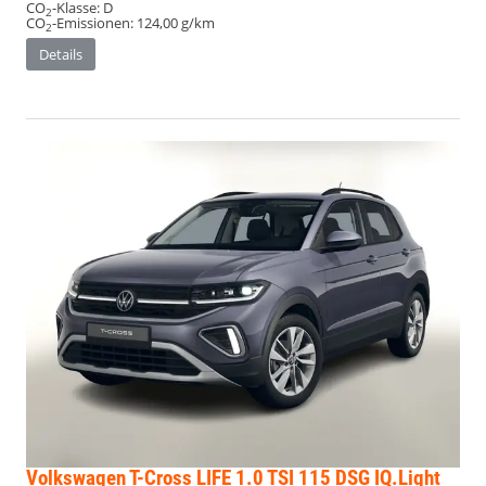
CO
-Klasse:
D
2
CO
-Emissionen:
124,00 g/km
2
Details
Volkswagen T-Cross
LIFE 1.0 TSI 115 DSG IQ.Light