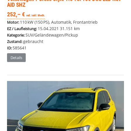
AID SHZ
252,– €
mtl. inkl. MwSt.
110 kW (150 PS), Automatik, Frontantrieb
Motor:
15.04.2021
31.151 km
EZ / Laufleistung:
SUV/Geländewagen/Pickup
Kategorie:
gebraucht
Zustand:
585641
ID:
Details