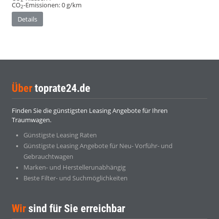
CO
-Emissionen:
0 g/km
2
Details
Über
toprate24.de
Finden Sie die günstigsten Leasing Angebote für Ihren
Traumwagen.
Günstigste Leasing Raten
Günstigste Leasing Angebote für Neu- Vorführ- und
Gebrauchtwagen
Marken- und Herstellerunabhängig
Beste Filter- und Suchmöglichkeiten
Wir
sind für Sie erreichbar