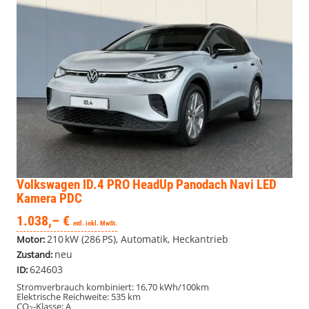
Volkswagen ID.4
PRO HeadUp Panodach Navi LED
Kamera PDC
1.038,– €
mtl. inkl. MwSt.
210 kW (286 PS), Automatik, Heckantrieb
Motor:
neu
Zustand:
624603
ID:
Stromverbrauch kombiniert:
16,70 kWh/100km
Elektrische Reichweite:
535 km
CO
-Klasse:
A
2