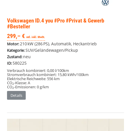
Volkswagen ID.4
you #Pro #Privat & Gewerb
#Besteller
299,– €
mtl. inkl. MwSt.
210 kW (286 PS), Automatik, Heckantrieb
Motor:
SUV/Geländewagen/Pickup
Kategorie:
neu
Zustand:
580225
ID:
Verbrauch kombiniert:
0,00 l/100km
Stromverbrauch kombiniert:
15,80 kWh/100km
Elektrische Reichweite:
556 km
CO
-Klasse:
A
2
CO
-Emissionen:
0 g/km
2
Details