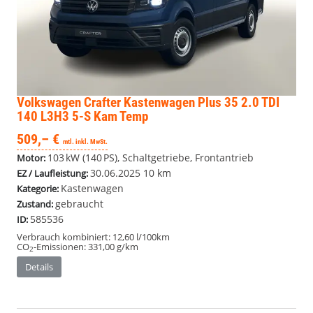
Volkswagen Crafter Kastenwagen
Plus 35 2.0 TDI
140 L3H3 5-S Kam Temp
509,– €
mtl. inkl. MwSt.
103 kW (140 PS), Schaltgetriebe, Frontantrieb
Motor:
30.06.2025
10 km
EZ / Laufleistung:
Kastenwagen
Kategorie:
gebraucht
Zustand:
585536
ID:
Verbrauch kombiniert:
12,60 l/100km
CO
-Emissionen:
331,00 g/km
2
Details