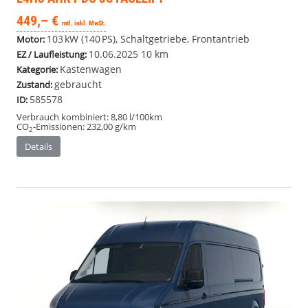
449,– €
mtl. inkl. MwSt.
103 kW (140 PS), Schaltgetriebe, Frontantrieb
Motor:
10.06.2025
10 km
EZ / Laufleistung:
Kastenwagen
Kategorie:
gebraucht
Zustand:
585578
ID:
Verbrauch kombiniert:
8,80 l/100km
CO
-Emissionen:
232,00 g/km
2
Details