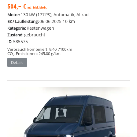
504,– €
mtl. inkl. MwSt.
130 kW (177 PS), Automatik, Allrad
Motor:
06.06.2025
10 km
EZ / Laufleistung:
Kastenwagen
Kategorie:
gebraucht
Zustand:
585575
ID:
Verbrauch kombiniert:
9,40 l/100km
CO
-Emissionen:
245,00 g/km
2
Details