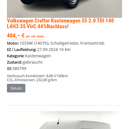
Volkswagen Crafter Kastenwagen
35 2.0 TDI 140
L4H3 3S VirC 44%Nachlass!
404,– €
mtl. inkl. MwSt.
103 kW (140 PS), Schaltgetriebe, Frontantrieb
Motor:
27.09.2024
10 km
EZ / Laufleistung:
Kastenwagen
Kategorie:
gebraucht
Zustand:
585799
ID:
Verbrauch kombiniert:
8,80 l/100km
CO
-Emissionen:
232,00 g/km
2
Details