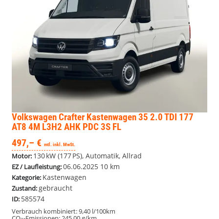
Volkswagen Crafter Kastenwagen
35 2.0 TDI 177
AT8 4M L3H2 AHK PDC 3S FL
497,– €
mtl. inkl. MwSt.
130 kW (177 PS), Automatik, Allrad
Motor:
06.06.2025
10 km
EZ / Laufleistung:
Kastenwagen
Kategorie:
gebraucht
Zustand:
585574
ID:
Verbrauch kombiniert:
9,40 l/100km
CO
-Emissionen:
245,00 g/km