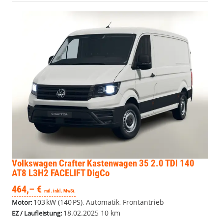
Volkswagen Crafter Kastenwagen
35 2.0 TDI 140
AT8 L3H2 FACELIFT DigCo
464,– €
mtl. inkl. MwSt.
103 kW (140 PS), Automatik, Frontantrieb
Motor:
18.02.2025
10 km
EZ / Laufleistung: