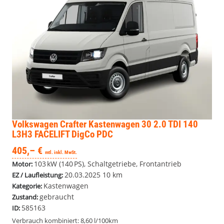
Volkswagen Crafter Kastenwagen
30 2.0 TDI 140
L3H3 FACELIFT DigCo PDC
405,– €
mtl. inkl. MwSt.
103 kW (140 PS), Schaltgetriebe, Frontantrieb
Motor:
20.03.2025
10 km
EZ / Laufleistung:
Kastenwagen
Kategorie:
gebraucht
Zustand:
585163
ID:
Verbrauch kombiniert:
8,60 l/100km