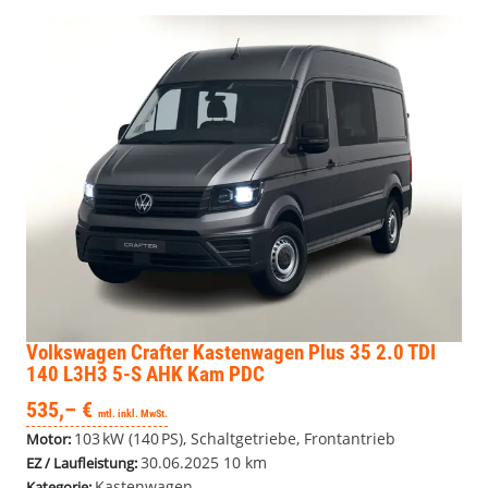
Volkswagen Crafter Kastenwagen
Plus 35 2.0 TDI
140 L3H3 5-S AHK Kam PDC
535,– €
mtl. inkl. MwSt.
103 kW (140 PS), Schaltgetriebe, Frontantrieb
Motor:
30.06.2025
10 km
EZ / Laufleistung:
Kastenwagen
Kategorie: