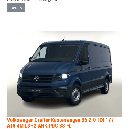
2
Details
Volkswagen Crafter Kastenwagen
35 2.0 TDI 177
AT8 4M L3H2 AHK PDC 3S FL