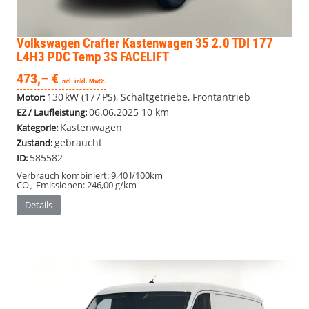
Volkswagen Crafter Kastenwagen
35 2.0 TDI 177
L4H3 PDC Temp 3S FACELIFT
473,– €
mtl. inkl. MwSt.
130 kW (177 PS), Schaltgetriebe, Frontantrieb
Motor:
06.06.2025
10 km
EZ / Laufleistung:
Kastenwagen
Kategorie:
gebraucht
Zustand:
585582
ID:
Verbrauch kombiniert:
9,40 l/100km
CO
-Emissionen:
246,00 g/km
2
Details