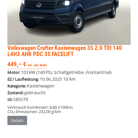
Volkswagen Crafter Kastenwagen
35 2.0 TDI 140
L4H3 AHK PDC 3S FACELIFT
449,– €
mtl. inkl. MwSt.
103 kW (140 PS), Schaltgetriebe, Frontantrieb
Motor:
10.06.2025
10 km
EZ / Laufleistung:
Kastenwagen
Kategorie:
gebraucht
Zustand:
585579
ID:
Verbrauch kombiniert:
8,80 l/100km
CO
-Emissionen:
232,00 g/km
2
Details