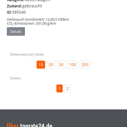
gebraucht
Zustand:
585540
ID:
Verbrauch kombiniert:
12,60 l/100km
CO
-Emissionen:
331,00 g/km
2
Details
Datensätze pro Seite:
10
20
50
100
250
Seiten:
1
2
Über
toprate24.de