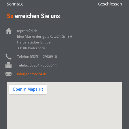
Sonntag
Geschlossen
So
erreichen Sie uns
toprate24.de
Eine Marke der guteRate24 GmBH
Halberstädter Str. 89
33106 Paderborn
Telefon 05251 - 2986910
Telefax 05251 - 5068644
info@toprate24.de